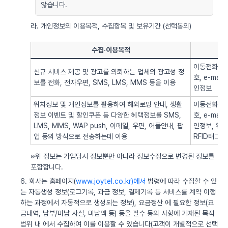
않습니다.
라. 개인정보의 이용목적, 수집항목 및 보유기간 (선택동의)
수집·이용목적
이동전화번호
신규 서비스 제공 및 광고를 의뢰하는 업체의 광고성 정
호, e-ma
보를 전화, 전자우편, SMS, LMS, MMS 등을 이용
인정보
위치정보 및 개인정보를 활용하여 해외로밍 안내, 생활
이동전화번호
정보 이벤트 및 할인쿠폰 등 다양한 혜택정보를 SMS,
호, e-ma
LMS, MMS, WAP push, 이메일, 우편, 어플안내, 팝
인정보, 위치정
업 등의 방식으로 전송하는데 이용
RFID태그 
※위 정보는 가입당시 정보뿐만 아니라 정보수정으로 변경된 정보를
포함합니다.
6. 회사는 홈페이지(
www.joytel.co.kr)에서
법령에 따라 수집할 수 있
는 자동생성 정보(로그기록, 과금 정보, 결제기록 등 서비스를 계약 이행
하는 과정에서 자동적으로 생성되는 정보), 요금정산 에 필요한 정보(요
금내역, 납부/미납 사실, 미납액 등) 등을 필수 동의 사항에 기재된 목적
범위 내 에서 수집하여 이를 이용할 수 있습니다(고객이 개별적으로 선택