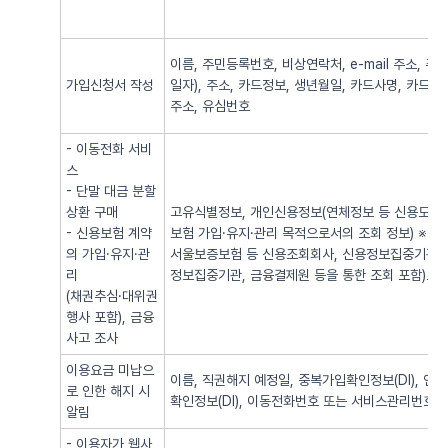
이름, 주민등록번호, 비상연락처, e-mail 주소,
가입신청서 작성
일자), 주소, 카드정보, 생년월일, 카드사명, 카드번
주소, 유심번호
- 이동전화 서비
스
- 단말 대금 분할
상환 구매
고유식별정보, 개인신용정보(연체정보 등 신용도 판
- 신용보험 계약
보험 가입·유지·관리 목적으로서의 조회 정보) ※
의 가입·유지·관
서울보증보험 등 신용조회회사, 신용정보집중기관 
리
정보집중기관, 금융결제원 등을 통한 조회 포함)로
(채권추심·대위권
행사 포함), 금융
사고 조사
이용요금 미납으
이름, 직권해지 예정일, 중복가입확인정보(DI), 
로 인한 해지 시
확인정보(DI), 이동전화번호 또는 서비스관리번호
알림
- 이용자가 웹사