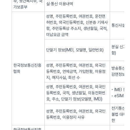
부, 보건복지부, 국
실·통신 이용내역
가보훈부
성명, 주민등록번호, 여권번호, 운전면
허번호, 외국인등록번호, 신분증 기재사
통신사실 
항, 주민등록상 주소지, 생년월일, 국적,
미납요금 금액
분실 신고된
단말기 정보(IMEI, 모델명, 일련번호)
함)
한국정보통신진흥
성명, 주민등록번호, 여권번호, 외국인
방송통신 신
협회
등록번호, 연체금액, 가입현황, 이용정
감면정보 
지, 해지사실, 회선 수
성명, 주민등록번호, 여권번호, 외국인
- IMEI 
등록번호, 국적, 생년월일, 이동전화번
- eSIM 
호, 주소, 단말기 정보(모델명, IMEI)
전기통신역무
성명, 주민등록번호, 여권번호, 외국인
불법 대부광
등록번호, 이용정지 사유
한
한국정보통신진흥