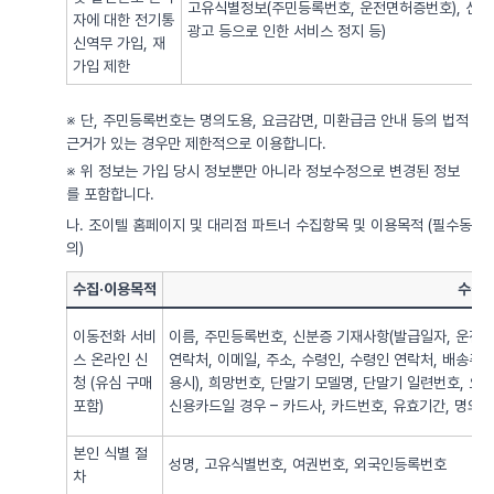
고유식별정보(주민등록번호, 운전면허증번호), 신용
자에 대한 전기통
광고 등으로 인한 서비스 정지 등)
신역무 가입, 재
가입 제한
※ 단, 주민등록번호는 명의도용, 요금감면, 미환급금 안내 등의 법적
근거가 있는 경우만 제한적으로 이용합니다.
※ 위 정보는 가입 당시 정보뿐만 아니라 정보수정으로 변경된 정보
를 포함합니다.
나. 조이텔 홈페이지 및 대리점 파트너 수집항목 및 이용목적 (필수동
의)
수집·이용목적
수집·
이동전화 서비
이름, 주민등록번호, 신분증 기재사항(발급일자, 운전면
스 온라인 신
연락처, 이메일, 주소, 수령인, 수령인 연락처, 배송주
청 (유심 구매
용시), 희망번호, 단말기 모델명, 단말기 일련번호, 요
포함)
신용카드일 경우 – 카드사, 카드번호, 유효기간, 명의자),
본인 식별 절
성명, 고유식별번호, 여권번호, 외국인등록번호
차