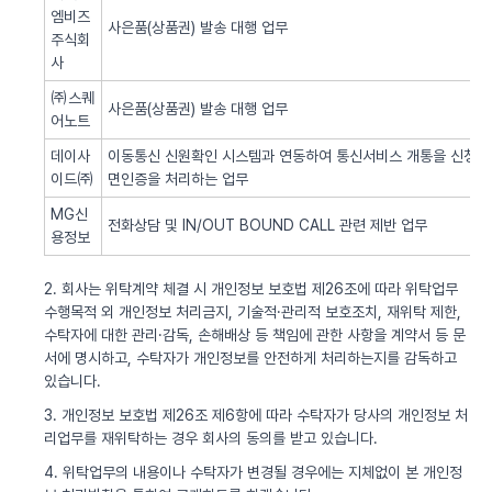
엠비즈
사은품(상품권) 발송 대행 업무
주식회
사
㈜스퀘
사은품(상품권) 발송 대행 업무
어노트
데이사
이동통신 신원확인 시스템과 연동하여 통신서비스 개통을 신청한 
이드㈜
면인증을 처리하는 업무
MG신
전화상담 및 IN/OUT BOUND CALL 관련 제반 업무
용정보
2. 회사는 위탁계약 체결 시 개인정보 보호법 제26조에 따라 위탁업무
수행목적 외 개인정보 처리금지, 기술적·관리적 보호조치, 재위탁 제한,
수탁자에 대한 관리·감독, 손해배상 등 책임에 관한 사항을 계약서 등 문
서에 명시하고, 수탁자가 개인정보를 안전하게 처리하는지를 감독하고
있습니다.
3. 개인정보 보호법 제26조 제6항에 따라 수탁자가 당사의 개인정보 처
리업무를 재위탁하는 경우 회사의 동의를 받고 있습니다.
4. 위탁업무의 내용이나 수탁자가 변경될 경우에는 지체없이 본 개인정