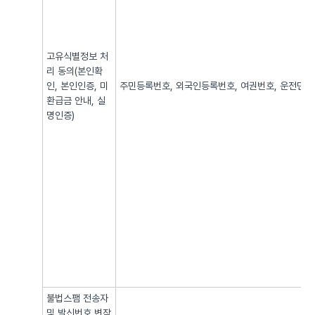
고유식별정보 처
리 동의(본인확
인, 본인인증, 미
주민등록번호, 외국인등록번호, 여권번호, 운전면허번
환급금 안내, 실
명인증)
불법스팸 전송자
및 발신번호 변작