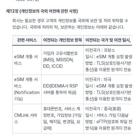
제12장 (개인정보의 국외 이전에 관한 사항)
회사는 필요한 경우 고객의 개인정보를 국외에 보관 및 처리 위탁할 수
있습니다. 국외에 처리위 탁, 보관하는 개인정보는 아래와 같습니다.
관련 서비스
이전되는 개인정보 항목
이전되는 국가 및 이전 일시, 방
이전국가 : 프랑스
가입자 고유식별번호
eSIM 개통 서
일시 : eSIM 개통 요청 발생시
(IMSI), MSISDN,
비스
방법 : TLS(상호인증서기반
EID, ICCID
통신)을 이용한 원격지 전송
eSIM 개통 서
이전국가 : 미국
비스
EID(IDEMIA사 RSP
일시 : eSIM 개통 요청 발생시
(Notification
서버를 통하여 제공)
방법 : TLS(상호인증서기반
기능)
통신)을 이용한 원격지 전송
휴대폰번호, 서비스 계
이전국가 : 중국(홍콩)
CMLink 서비
정번호, 가입정보 (가입
일시 : 서비스 가입 다음날
스
일, 해지일, 변경일, 요
방법 : sFTP(암호화 파일 전송
금제)
방식)을 이용한 원격지 전송