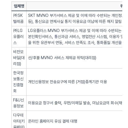
업체명
위탁
㈜SK
SKT MVNO 부가서비스 제공 및 이에 따라 수반되는 개인정보 
텔레콤
등), 통신요금 연체사실 통지 이용요금 미납에 따른 해지 알림 업
㈜LG
LG유플러스 MVNO 부가서비스 제공 및 이에 따라 수반되는 개인
유플러
본인확인서비스, 통신과금 서비스, 영업전산 시스템, 이용자 및 서
스
을 위한 유관부서 연동, 서비스 만족도 조사, 통화품질 개선을 위
비전모
바일(대
선/후불 MVNO 서비스 재제공 위탁(대리점)
리점)
한국정
보통신
개인신용정보 전송요구에 따른 (거점)중계기관 이용
진흥협
회
F&U신
이용요금 청구서 출력, 우편/이메일 발송, 미납요금의 회수(채권추
용정보
다우데
이타(키
온라인 홈페이지 유심 결제 대행
움페이)