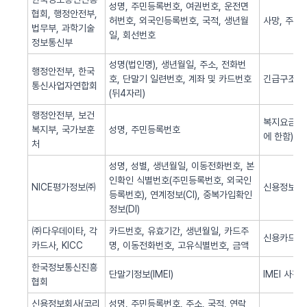
성명, 주민등록번호, 여권번호, 운전면
협회, 행정안전부,
허번호, 외국인등록번호, 국적, 생년월
사망, 주민
법무부, 과학기술
일, 회선번호
정보통신부
성명(법인명), 생년월일, 주소, 전화번
행정안전부, 한국
호, 단말기 일련번호, 계좌 및 카드번호
긴급구조(법
통신사업자연합회
(뒤4자리)
행정안전부, 보건
복지요금 감
복지부, 국가보훈
성명, 주민등록번호
에 한함)
처
성명, 성별, 생년월일, 이동전화번호, 본
인확인 식별번호(주민등록번호, 외국인
NICE평가정보㈜
신용정보 조
등록번호), 연계정보(CI), 중복가입확인
정보(DI)
㈜다우데이타, 각
카드번호, 유효기간, 생년월일, 카드주
신용카드 
카드사, KICC
명, 이동전화번호, 고유식별번호, 금액
한국정보통신진흥
단말기정보(IMEI)
IMEI 사전
협회
신용정보회사(코리
성명, 주민등록번호, 주소, 국적, 연락