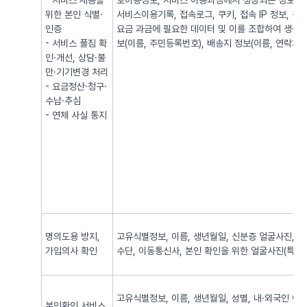
- 서비스 제공을
호이동정보, 서비스 이용과정에서 생성되는 정보(발·
위한 본인 식별·
서비스이용기록, 접속로그, 쿠키, 접속 IP 정보, 
인증
요금 과금에 필요한 데이터 및 이를 조합하여 생성되
- 서비스 풀짐 확
보(이름, 주민등록번호), 배송지 정보(이름, 연락처, 
인·개선, 상담·불
만·기기변경 처리
- 요금정산·청구·
수납·추심
- 연체 사실 통지
명의도용 방지,
고유식별정보, 이름, 생년월일, 신분증 얼굴사진, 신
가입의사 확인
수단, 이동통신사, 본인 확인을 위한 얼굴사진(특징정
고유식별정보, 이름, 생년월일, 성별, 내·외국인 여
본인확인 서비스