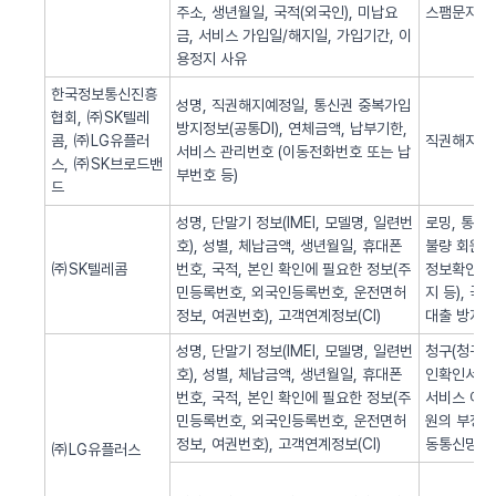
주소, 생년월일, 국적(외국인), 미납요
스팸문자 발
금, 서비스 가입일/해지일, 가입기간, 이
용정지 사유
한국정보통신진흥
성명, 직권해지예정일, 통신권 중복가입
협회, ㈜SK텔레
방지정보(공통DI), 연체금액, 납부기한,
콤, ㈜LG유플러
직권해지 알
서비스 관리번호 (이동전화번호 또는 납
스, ㈜SK브로드밴
부번호 등)
드
성명, 단말기 정보(IMEI, 모델명, 일련번
로밍, 통화
호), 성별, 체납금액, 생년월일, 휴대폰
불량 회원의
㈜SK텔레콤
번호, 국적, 본인 확인에 필요한 정보(주
정보확인, 
민등록번호, 외국인등록번호, 운전면허
지 등), 
정보, 여권번호), 고객연계정보(CI)
대출 방지,
성명, 단말기 정보(IMEI, 모델명, 일련번
청구(청구서 
호), 성별, 체납금액, 생년월일, 휴대폰
인확인서비스
번호, 국적, 본인 확인에 필요한 정보(주
서비스 이용
민등록번호, 외국인등록번호, 운전면허
원의 부정 
정보, 여권번호), 고객연계정보(CI)
동통신망 제
㈜LG유플러스