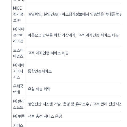
NICE
평가정
실명확인, 본인인증(나이스평가정보에서 인증받은 휴대폰 번호 사
보㈜
㈜하이
픈코퍼
이용요금 납부를 위한 가상계좌, 고객 계좌인증 서비스 제공
레이션
토스페
고객 계좌인증 서비스 제공
이먼츠
㈜케이
지이니
통합인증서비스
시스
우체국
유심 배송 위탁
택배
㈜텔레
영업전산 시스템 개발, 운영 및 유지보수 / 고객 관리 전산시스템 
소프트
㈜쿠콘
선불 충전 서비스 운영
지에스