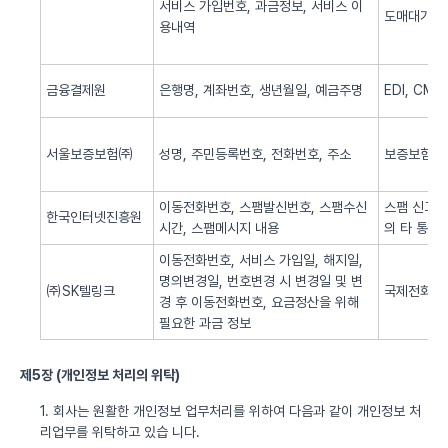
서비스 가입번호, 과금정보, 서비스 이
도매대가 
용내역
금융결제원
은행명, 계좌번호, 생년월일, 예금주명
EDI, CM
서울보증보험㈜
성명, 주민등록번호, 전화번호, 주소
보증보험 
이동전화번호, 스팸발신번호, 스팸수신
스팸 신고 
한국인터넷진흥원
시간, 스팸메시지 내용
의 타 통신
이동전화번호, 서비스 가입일, 해지일,
명의변경일, 번호변경 시 변경일 및 변
㈜SK텔링크
국제전화 서
경 후 이동전화번호, 요금정산을 위해
필요한 과금 정보
제5장 (개인정보 처리의 위탁)
1. 회사는 원활한 개인정보 업무처리를 위하여 다음과 같이 개인정보 처
리업무를 위탁하고 있습 니다.