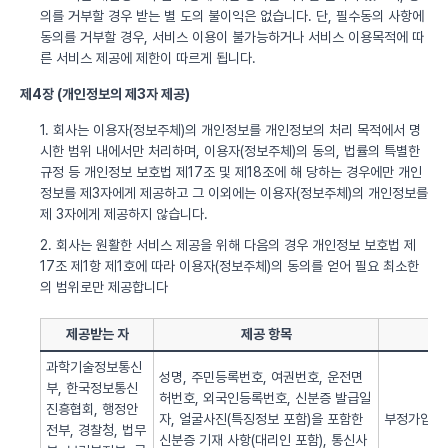
의를 거부할 경우 받는 별 도의 불이익은 없습니다. 단, 필수동의 사항에
동의를 거부할 경우, 서비스 이용이 불가능하거나 서비스 이용목적에 따
른 서비스 제공에 제한이 따르게 됩니다.
제4장 (개인정보의 제3자 제공)
1. 회사는 이용자(정보주체)의 개인정보를 개인정보의 처리 목적에서 명
시한 범위 내에서만 처리하며, 이용자(정보주체)의 동의, 법률의 특별한
규정 등 개인정보 보호법 제17조 및 제18조에 해 당하는 경우에만 개인
정보를 제3자에게 제공하고 그 이외에는 이용자(정보주체)의 개인정보를
제 3자에게 제공하지 않습니다.
2. 회사는 원활한 서비스 제공을 위해 다음의 경우 개인정보 보호법 제
17조 제1항 제1호에 따라 이용자(정보주체)의 동의를 얻어 필요 최소한
의 범위로만 제공합니다
제공받는 자
제공 항목
과학기술정보통신
성명, 주민등록번호, 여권번호, 운전면
부, 한국정보통신
허번호, 외국인등록번호, 신분증 발급일
진흥협회, 행정안
자, 얼굴사진(특징정보 포함)을 포함한
부정가입 방
전부, 경찰청, 법무
신분증 기재 사항(대리인 포함), 통신사