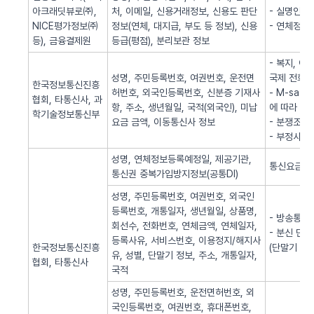
아크래딧뷰로㈜,
처, 이메일, 신용거래정보, 신용도 판단
- 실명인증
NICE평가정보㈜
정보(연체, 대지급, 부도 등 정보), 신용
- 연체정보
등), 금융결제원
등급(평점), 분리보관 정보
- 복지, 
성명, 주민등록번호, 여권번호, 운전면
국제 전화사
한국정보통신진흥
허번호, 외국인등록번호, 신분증 기재사
- M-sa
협회, 타통신사, 과
항, 주소, 생년월일, 국적(외국인), 미납
에 따라 S
학기술정보통신부
요금 금액, 이동통신사 정보
- 분쟁조정
- 부정사용
성명, 연체정보등록예정일, 제공기관,
통신요금 연
통신권 중복가입방지정보(공통DI)
성명, 주민등록번호, 여권번호, 외국인
등록번호, 개통일자, 생년월일, 상품명,
- 방송통신
회선수, 전화번호, 연체금액, 연체일자,
- 분신 단
등록사유, 서비스번호, 이용정지/해지사
한국정보통신진흥
(단말기 분
유, 성별, 단말기 정보, 주소, 개통일자,
협회, 타통신사
국적
성명, 주민등록번호, 운전면허번호, 외
국인등록번호, 여권번호, 휴대폰번호,