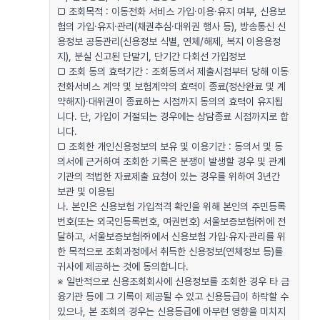
□ 조회목적 : 이동전화 서비스 가입·이용·유지 여부, 신용보
험의 가입·유지·관리(채권추심·대위권 행사 등), 방송통신 신
용정보 공동관리(신용정보 식별, 연체/해제, 복지 이용용정
지), 분실 신고된 단말기, 단기간 다회선 가입정보
□ 조회 동의 효력기간 : 조회동의서 제출시점부터 당해 이동
전화서비스 계약 및 보험계약의 효력이 종료(정산완료 및 계
약해지)·대위권이 종료하는 시점까지 동의의 효력이 유지됩
니다. 단, 가입이 거절되는 경우에는 상담종료 시점까지로 합
니다.
□ 조회한 개인신용정보의 보유 및 이용기간 : 동의서 및 동
의서에 근거하여 조회한 기록은 분쟁이 발생할 경우 및 관계
기관의 적법한 자료제출 요청이 있는 경우를 위하여 3년간
보관 및 이용됨
나. 본인은 신용보험 가입적격 확인을 위해 본인의 주민등록
번호(또는 외국인등록번호, 여권번호) 서울보증보험㈜에 전
달하고, 서울보증보험㈜에서 신용보험 가입·유지·관리를 위
한 목적으로 조회과정에서 취득한 신용정보(연체정보 등)를
귀사에 제공하는 것에 동의합니다.
※ 일반적으로 신용조회회사에 신용정보를 조회한 경우 타 금
융기관 등에 그 기록이 제공될 수 있고 신용등급이 하락할 수
있으나, 본 조회의 경우는 신용등급에 아무런 영향을 미치지