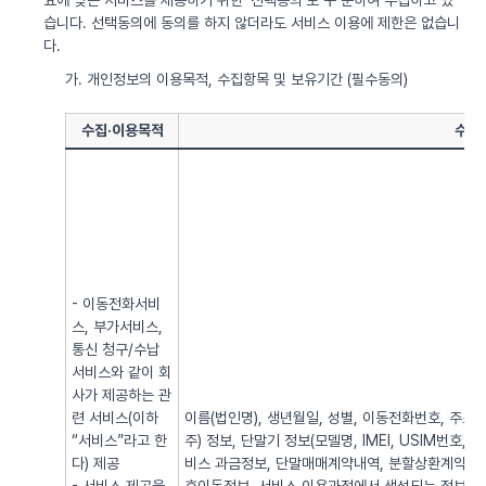
요에 맞는 서비스를 제공하기 위한 ‘선택동의’로 구 분하여 수집하고 있
습니다. 선택동의에 동의를 하지 않더라도 서비스 이용에 제한은 없습니
다.
가. 개인정보의 이용목적, 수집항목 및 보유기간 (필수동의)
수집·이용목적
수집
- 이동전화서비
스, 부가서비스,
통신 청구/수납
서비스와 같이 회
사가 제공하는 관
련 서비스(이하
이름(법인명), 생년월일, 성별, 이동전화번호, 주소, 전
“서비스”라고 한
주) 정보, 단말기 정보(모델명, IMEI, USIM번호, 
다) 제공
비스 과금정보, 단말매매계약내역, 분할상환계약내역