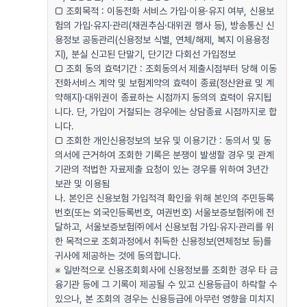
□ 조회목적 : 이동전화 서비스 가입·이용·유지 여부, 신용보
험의 가입·유지·관리(채권추심·대위권 행사 등), 방송통신 신
용정보 공동관리(신용정보 식별, 연체/해제, 복지 이용용정
지), 분실 신고된 단말기, 단기간 다회선 가입정보
□ 조회 동의 효력기간 : 조회동의서 제출시점부터 당해 이동
전화서비스 계약 및 보험계약의 효력이 종료(정산완료 및 계
약해지)·대위권이 종료하는 시점까지 동의의 효력이 유지됩
니다. 단, 가입이 거절되는 경우에는 상담종료 시점까지로 합
니다.
□ 조회한 개인신용정보의 보유 및 이용기간 : 동의서 및 동
의서에 근거하여 조회한 기록은 분쟁이 발생할 경우 및 관계
기관의 적법한 자료제출 요청이 있는 경우를 위하여 3년간
보관 및 이용됨
나. 본인은 신용보험 가입적격 확인을 위해 본인의 주민등록
번호(또는 외국인등록번호, 여권번호) 서울보증보험㈜에 전
달하고, 서울보증보험㈜에서 신용보험 가입·유지·관리를 위
한 목적으로 조회과정에서 취득한 신용정보(연체정보 등)를
귀사에 제공하는 것에 동의합니다.
※ 일반적으로 신용조회회사에 신용정보를 조회한 경우 타 금
융기관 등에 그 기록이 제공될 수 있고 신용등급이 하락할 수
있으나, 본 조회의 경우는 신용등급에 아무런 영향을 미치지