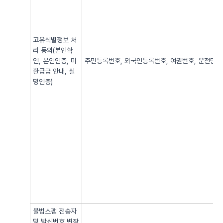
고유식별정보 처
리 동의(본인확
인, 본인인증, 미
주민등록번호, 외국인등록번호, 여권번호, 운전면허번
환급금 안내, 실
명인증)
불법스팸 전송자
및 발신번호 변작