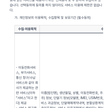
요에 맞는 서비스를 제공하기 위한 ‘선택동의’로 구 분하여 수집하고 있
습니다. 선택동의에 동의를 하지 않더라도 서비스 이용에 제한은 없습니
다.
가. 개인정보의 이용목적, 수집항목 및 보유기간 (필수동의)
수집·이용목적
수집
- 이동전화서비
스, 부가서비스,
통신 청구/수납
서비스와 같이 회
사가 제공하는 관
련 서비스(이하
이름(법인명), 생년월일, 성별, 이동전화번호, 주소, 전
“서비스”라고 한
주) 정보, 단말기 정보(모델명, IMEI, USIM번호, 
다) 제공
비스 과금정보, 단말매매계약내역, 분할상환계약내역