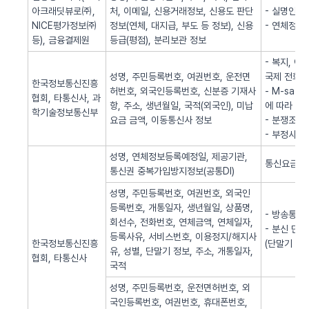
아크래딧뷰로㈜,
처, 이메일, 신용거래정보, 신용도 판단
- 실명인증
NICE평가정보㈜
정보(연체, 대지급, 부도 등 정보), 신용
- 연체정보
등), 금융결제원
등급(평점), 분리보관 정보
- 복지, 
성명, 주민등록번호, 여권번호, 운전면
국제 전화사
한국정보통신진흥
허번호, 외국인등록번호, 신분증 기재사
- M-sa
협회, 타통신사, 과
항, 주소, 생년월일, 국적(외국인), 미납
에 따라 S
학기술정보통신부
요금 금액, 이동통신사 정보
- 분쟁조정
- 부정사용
성명, 연체정보등록예정일, 제공기관,
통신요금 연
통신권 중복가입방지정보(공통DI)
성명, 주민등록번호, 여권번호, 외국인
등록번호, 개통일자, 생년월일, 상품명,
- 방송통신
회선수, 전화번호, 연체금액, 연체일자,
- 분신 단
등록사유, 서비스번호, 이용정지/해지사
한국정보통신진흥
(단말기 분
유, 성별, 단말기 정보, 주소, 개통일자,
협회, 타통신사
국적
성명, 주민등록번호, 운전면허번호, 외
국인등록번호, 여권번호, 휴대폰번호,