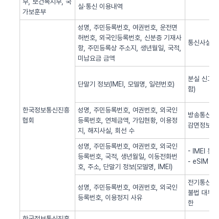
부, 보건복지부, 국
실·통신 이용내역
가보훈부
성명, 주민등록번호, 여권번호, 운전면
허번호, 외국인등록번호, 신분증 기재사
통신사실 
항, 주민등록상 주소지, 생년월일, 국적,
미납요금 금액
분실 신고된
단말기 정보(IMEI, 모델명, 일련번호)
함)
한국정보통신진흥
성명, 주민등록번호, 여권번호, 외국인
방송통신 신
협회
등록번호, 연체금액, 가입현황, 이용정
감면정보 
지, 해지사실, 회선 수
성명, 주민등록번호, 여권번호, 외국인
- IMEI 
등록번호, 국적, 생년월일, 이동전화번
- eSIM 
호, 주소, 단말기 정보(모델명, IMEI)
전기통신역무
성명, 주민등록번호, 여권번호, 외국인
불법 대부광
등록번호, 이용정지 사유
한
한국정보통신진흥