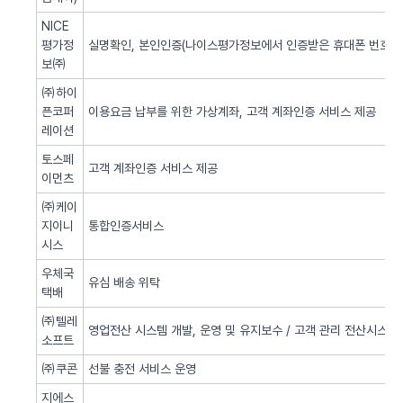
NICE
평가정
실명확인, 본인인증(나이스평가정보에서 인증받은 휴대폰 번호 사
보㈜
㈜하이
픈코퍼
이용요금 납부를 위한 가상계좌, 고객 계좌인증 서비스 제공
레이션
토스페
고객 계좌인증 서비스 제공
이먼츠
㈜케이
지이니
통합인증서비스
시스
우체국
유심 배송 위탁
택배
㈜텔레
영업전산 시스템 개발, 운영 및 유지보수 / 고객 관리 전산시스템 
소프트
㈜쿠콘
선불 충전 서비스 운영
지에스