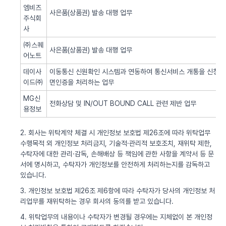
엠비즈
사은품(상품권) 발송 대행 업무
주식회
사
㈜스퀘
사은품(상품권) 발송 대행 업무
어노트
데이사
이동통신 신원확인 시스템과 연동하여 통신서비스 개통을 신청한 
이드㈜
면인증을 처리하는 업무
MG신
전화상담 및 IN/OUT BOUND CALL 관련 제반 업무
용정보
2. 회사는 위탁계약 체결 시 개인정보 보호법 제26조에 따라 위탁업무
수행목적 외 개인정보 처리금지, 기술적·관리적 보호조치, 재위탁 제한,
수탁자에 대한 관리·감독, 손해배상 등 책임에 관한 사항을 계약서 등 문
서에 명시하고, 수탁자가 개인정보를 안전하게 처리하는지를 감독하고
있습니다.
3. 개인정보 보호법 제26조 제6항에 따라 수탁자가 당사의 개인정보 처
리업무를 재위탁하는 경우 회사의 동의를 받고 있습니다.
4. 위탁업무의 내용이나 수탁자가 변경될 경우에는 지체없이 본 개인정