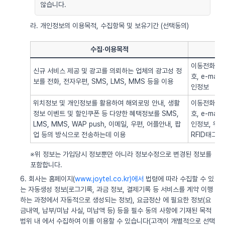
않습니다.
라. 개인정보의 이용목적, 수집항목 및 보유기간 (선택동의)
수집·이용목적
이동전화번호
신규 서비스 제공 및 광고를 의뢰하는 업체의 광고성 정
호, e-ma
보를 전화, 전자우편, SMS, LMS, MMS 등을 이용
인정보
위치정보 및 개인정보를 활용하여 해외로밍 안내, 생활
이동전화번호
정보 이벤트 및 할인쿠폰 등 다양한 혜택정보를 SMS,
호, e-ma
LMS, MMS, WAP push, 이메일, 우편, 어플안내, 팝
인정보, 위치정
업 등의 방식으로 전송하는데 이용
RFID태그 
※위 정보는 가입당시 정보뿐만 아니라 정보수정으로 변경된 정보를
포함합니다.
6. 회사는 홈페이지(
www.joytel.co.kr)에서
법령에 따라 수집할 수 있
는 자동생성 정보(로그기록, 과금 정보, 결제기록 등 서비스를 계약 이행
하는 과정에서 자동적으로 생성되는 정보), 요금정산 에 필요한 정보(요
금내역, 납부/미납 사실, 미납액 등) 등을 필수 동의 사항에 기재된 목적
범위 내 에서 수집하여 이를 이용할 수 있습니다(고객이 개별적으로 선택