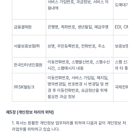
서비스 가입번호, 과금정보, 서비스 이
도매대가 
용내역
금융결제원
은행명, 계좌번호, 생년월일, 예금주명
EDI, CM
서울보증보험㈜
성명, 주민등록번호, 전화번호, 주소
보증보험 
이동전화번호, 스팸발신번호, 스팸수신
스팸 신고 
한국인터넷진흥원
시간, 스팸메시지 내용
의 타 통신
이동전화번호, 서비스 가입일, 해지일,
명의변경일, 번호변경 시 변경일 및 변
㈜SK텔링크
국제전화 서
경 후 이동전화번호, 요금정산을 위해
필요한 과금 정보
제5장 (개인정보 처리의 위탁)
1. 회사는 원활한 개인정보 업무처리를 위하여 다음과 같이 개인정보 처
리업무를 위탁하고 있습 니다.