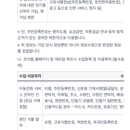
고유식별정보(주민등록번호, 운전면허증번호), 신용
자에 대한 전기통
광고 등으로 인한 서비스 정지 등)
신역무 가입, 재
가입 제한
※ 단, 주민등록번호는 명의도용, 요금감면, 미환급금 안내 등의 법적
근거가 있는 경우만 제한적으로 이용합니다.
※ 위 정보는 가입 당시 정보뿐만 아니라 정보수정으로 변경된 정보
를 포함합니다.
나. 조이텔 홈페이지 및 대리점 파트너 수집항목 및 이용목적 (필수동
의)
수집·이용목적
수집·
이동전화 서비
이름, 주민등록번호, 신분증 기재사항(발급일자, 운전면
스 온라인 신
연락처, 이메일, 주소, 수령인, 수령인 연락처, 배송주
청 (유심 구매
용시), 희망번호, 단말기 모델명, 단말기 일련번호, 요
포함)
신용카드일 경우 – 카드사, 카드번호, 유효기간, 명의자),
본인 식별 절
성명, 고유식별번호, 여권번호, 외국인등록번호
차