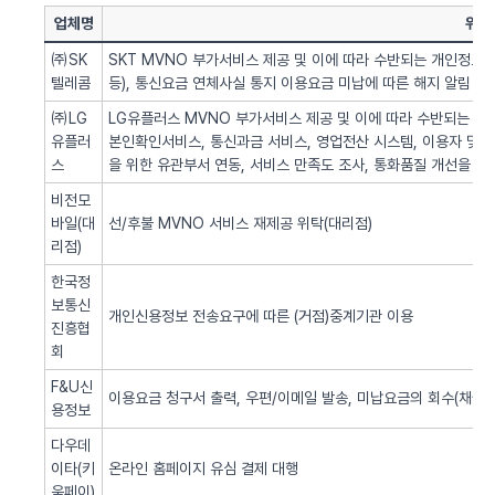
업체명
위탁
㈜SK
SKT MVNO 부가서비스 제공 및 이에 따라 수반되는 개인정보 
텔레콤
등), 통신요금 연체사실 통지 이용요금 미납에 따른 해지 알림 업
㈜LG
LG유플러스 MVNO 부가서비스 제공 및 이에 따라 수반되는 개인
유플러
본인확인서비스, 통신과금 서비스, 영업전산 시스템, 이용자 및 서
스
을 위한 유관부서 연동, 서비스 만족도 조사, 통화품질 개선을 위
비전모
바일(대
선/후불 MVNO 서비스 재제공 위탁(대리점)
리점)
한국정
보통신
개인신용정보 전송요구에 따른 (거점)중계기관 이용
진흥협
회
F&U신
이용요금 청구서 출력, 우편/이메일 발송, 미납요금의 회수(채권추
용정보
다우데
이타(키
온라인 홈페이지 유심 결제 대행
움페이)