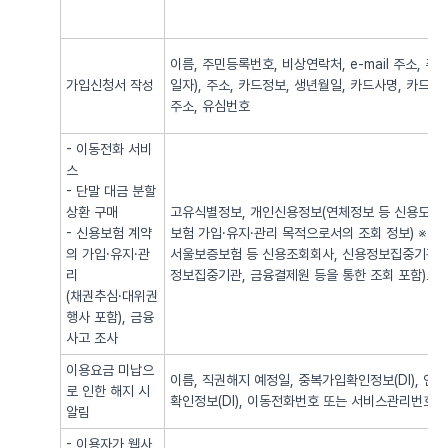
이름, 주민등록번호, 비상연락처, e-mail 주소,
가입신청서 작성
일자), 주소, 카드정보, 생년월일, 카드사명, 카드번
주소, 유심번호
- 이동전화 서비
스
- 단말 대금 분할
상환 구매
고유식별정보, 개인신용정보(연체정보 등 신용도 판
- 신용보험 계약
보험 가입·유지·관리 목적으로서의 조회 정보) ※
의 가입·유지·관
서울보증보험 등 신용조회회사, 신용정보집중기관 
리
정보집중기관, 금융결제원 등을 통한 조회 포함)로
(채권추심·대위권
행사 포함), 금융
사고 조사
이용요금 미납으
이름, 직권해지 예정일, 중복가입확인정보(DI), 
로 인한 해지 시
확인정보(DI), 이동전화번호 또는 서비스관리번호
알림
- 이용자가 웹사