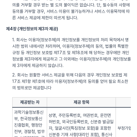
의를 거부할 경우 받는 별 도의 불이익은 없습니다. 단, 필수동의 사항에
동의를 거부할 경우, 서비스 이용이 불가능하거나 서비스 이용목적에 따
른 서비스 제공에 제한이 따르게 됩니다.
제4장 (개인정보의 제3자 제공)
1. 회사는 이용자(정보주체)의 개인정보를 개인정보의 처리 목적에서 명
시한 범위 내에서만 처리하며, 이용자(정보주체)의 동의, 법률의 특별한
규정 등 개인정보 보호법 제17조 및 제18조에 해 당하는 경우에만 개인
정보를 제3자에게 제공하고 그 이외에는 이용자(정보주체)의 개인정보를
제 3자에게 제공하지 않습니다.
2. 회사는 원활한 서비스 제공을 위해 다음의 경우 개인정보 보호법 제
17조 제1항 제1호에 따라 이용자(정보주체)의 동의를 얻어 필요 최소한
의 범위로만 제공합니다
제공받는 자
제공 항목
과학기술정보통신
성명, 주민등록번호, 여권번호, 운전면
부, 한국정보통신
허번호, 외국인등록번호, 신분증 발급일
진흥협회, 행정안
자, 얼굴사진(특징정보 포함)을 포함한
부정가입 방
전부, 경찰청, 법무
신분증 기재 사항(대리인 포함), 통신사