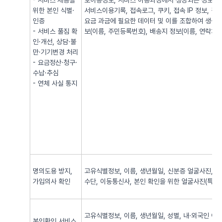
- 서비스 제공을
호이동정보, 서비스 이용과정에서 생성되는 정보(발·
위한 본인 식별·
서비스이용기록, 접속로그, 쿠키, 접속 IP 정보, 
인증
요금 과금에 필요한 데이터 및 이를 조합하여 생성되
- 서비스 풀짐 확
보(이름, 주민등록번호), 배송지 정보(이름, 연락처, 
인·개선, 상담·불
만·기기변경 처리
- 요금정산·청구·
수납·추심
- 연체 사실 통지
명의도용 방지,
고유식별정보, 이름, 생년월일, 신분증 얼굴사진, 신
가입의사 확인
수단, 이동통신사, 본인 확인을 위한 얼굴사진(특징정
고유식별정보, 이름, 생년월일, 성별, 내·외국인 여
본인확인 서비스