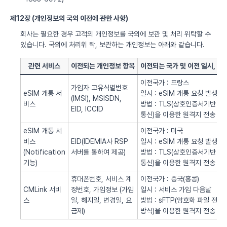
제12장 (개인정보의 국외 이전에 관한 사항)
회사는 필요한 경우 고객의 개인정보를 국외에 보관 및 처리 위탁할 수
있습니다. 국외에 처리위 탁, 보관하는 개인정보는 아래와 같습니다.
관련 서비스
이전되는 개인정보 항목
이전되는 국가 및 이전 일시, 방
이전국가 : 프랑스
가입자 고유식별번호
eSIM 개통 서
일시 : eSIM 개통 요청 발생시
(IMSI), MSISDN,
비스
방법 : TLS(상호인증서기반
EID, ICCID
통신)을 이용한 원격지 전송
eSIM 개통 서
이전국가 : 미국
비스
EID(IDEMIA사 RSP
일시 : eSIM 개통 요청 발생시
(Notification
서버를 통하여 제공)
방법 : TLS(상호인증서기반
기능)
통신)을 이용한 원격지 전송
휴대폰번호, 서비스 계
이전국가 : 중국(홍콩)
CMLink 서비
정번호, 가입정보 (가입
일시 : 서비스 가입 다음날
스
일, 해지일, 변경일, 요
방법 : sFTP(암호화 파일 전송
금제)
방식)을 이용한 원격지 전송