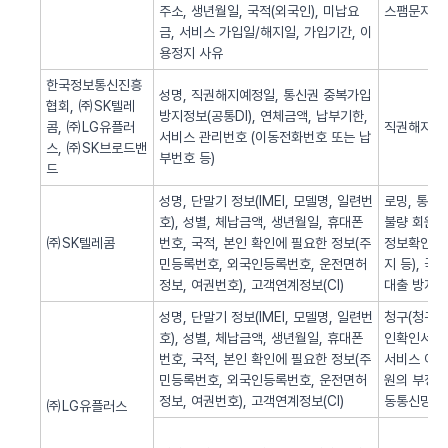
주소, 생년월일, 국적(외국인), 미납요
스팸문자 발
금, 서비스 가입일/해지일, 가입기간, 이
용정지 사유
한국정보통신진흥
성명, 직권해지예정일, 통신권 중복가입
협회, ㈜SK텔레
방지정보(공통DI), 연체금액, 납부기한,
콤, ㈜LG유플러
직권해지 알
서비스 관리번호 (이동전화번호 또는 납
스, ㈜SK브로드밴
부번호 등)
드
성명, 단말기 정보(IMEI, 모델명, 일련번
로밍, 통화
호), 성별, 체납금액, 생년월일, 휴대폰
불량 회원의
㈜SK텔레콤
번호, 국적, 본인 확인에 필요한 정보(주
정보확인, 
민등록번호, 외국인등록번호, 운전면허
지 등), 
정보, 여권번호), 고객연계정보(CI)
대출 방지,
성명, 단말기 정보(IMEI, 모델명, 일련번
청구(청구서 
호), 성별, 체납금액, 생년월일, 휴대폰
인확인서비스
번호, 국적, 본인 확인에 필요한 정보(주
서비스 이용
민등록번호, 외국인등록번호, 운전면허
원의 부정 
정보, 여권번호), 고객연계정보(CI)
동통신망 제
㈜LG유플러스