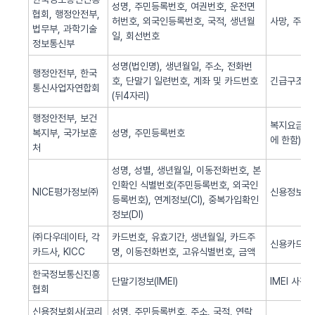
성명, 주민등록번호, 여권번호, 운전면
협회, 행정안전부,
허번호, 외국인등록번호, 국적, 생년월
사망, 주민
법무부, 과학기술
일, 회선번호
정보통신부
성명(법인명), 생년월일, 주소, 전화번
행정안전부, 한국
호, 단말기 일련번호, 계좌 및 카드번호
긴급구조(법
통신사업자연합회
(뒤4자리)
행정안전부, 보건
복지요금 감
복지부, 국가보훈
성명, 주민등록번호
에 한함)
처
성명, 성별, 생년월일, 이동전화번호, 본
인확인 식별번호(주민등록번호, 외국인
NICE평가정보㈜
신용정보 조
등록번호), 연계정보(CI), 중복가입확인
정보(DI)
㈜다우데이타, 각
카드번호, 유효기간, 생년월일, 카드주
신용카드 
카드사, KICC
명, 이동전화번호, 고유식별번호, 금액
한국정보통신진흥
단말기정보(IMEI)
IMEI 사전
협회
신용정보회사(코리
성명, 주민등록번호, 주소, 국적, 연락