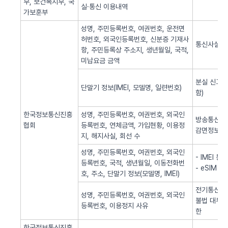
부, 보건복지부, 국
실·통신 이용내역
가보훈부
성명, 주민등록번호, 여권번호, 운전면
허번호, 외국인등록번호, 신분증 기재사
통신사실 
항, 주민등록상 주소지, 생년월일, 국적,
미납요금 금액
분실 신고된
단말기 정보(IMEI, 모델명, 일련번호)
함)
한국정보통신진흥
성명, 주민등록번호, 여권번호, 외국인
방송통신 신
협회
등록번호, 연체금액, 가입현황, 이용정
감면정보 
지, 해지사실, 회선 수
성명, 주민등록번호, 여권번호, 외국인
- IMEI 
등록번호, 국적, 생년월일, 이동전화번
- eSIM 
호, 주소, 단말기 정보(모델명, IMEI)
전기통신역무
성명, 주민등록번호, 여권번호, 외국인
불법 대부광
등록번호, 이용정지 사유
한
한국정보통신진흥