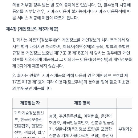
의를 거부할 경우 받는 별 도의 불이익은 없습니다. 단, 필수동의 사항에
동의를 거부할 경우, 서비스 이용이 불가능하거나 서비스 이용목적에 따
른 서비스 제공에 제한이 따르게 됩니다.
제4장 (개인정보의 제3자 제공)
1. 회사는 이용자(정보주체)의 개인정보를 개인정보의 처리 목적에서 명
시한 범위 내에서만 처리하며, 이용자(정보주체)의 동의, 법률의 특별한
규정 등 개인정보 보호법 제17조 및 제18조에 해 당하는 경우에만 개인
정보를 제3자에게 제공하고 그 이외에는 이용자(정보주체)의 개인정보를
제 3자에게 제공하지 않습니다.
2. 회사는 원활한 서비스 제공을 위해 다음의 경우 개인정보 보호법 제
17조 제1항 제1호에 따라 이용자(정보주체)의 동의를 얻어 필요 최소한
의 범위로만 제공합니다
제공받는 자
제공 항목
과학기술정보통신
성명, 주민등록번호, 여권번호, 운전면
부, 한국정보통신
허번호, 외국인등록번호, 신분증 발급일
진흥협회, 행정안
자, 얼굴사진(특징정보 포함)을 포함한
부정가입 방
전부, 경찰청, 법무
신분증 기재 사항(대리인 포함), 통신사