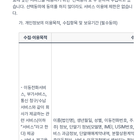
요에 맞는 서비스를 제공하기 위한 ‘선택동의’로 구 분하여 수집하고 있
습니다. 선택동의에 동의를 하지 않더라도 서비스 이용에 제한은 없습니
다.
가. 개인정보의 이용목적, 수집항목 및 보유기간 (필수동의)
수집·이용목적
수집
- 이동전화서비
스, 부가서비스,
통신 청구/수납
서비스와 같이 회
사가 제공하는 관
련 서비스(이하
이름(법인명), 생년월일, 성별, 이동전화번호, 주소, 전
“서비스”라고 한
주) 정보, 단말기 정보(모델명, IMEI, USIM번호, 
다) 제공
비스 과금정보, 단말매매계약내역, 분할상환계약내역