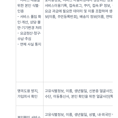
- 서비스 제공을
호이동정보, 서비스 이용과정에서 생성되는 정보(발·
위한 본인 식별·
서비스이용기록, 접속로그, 쿠키, 접속 IP 정보, 
인증
요금 과금에 필요한 데이터 및 이를 조합하여 생성되
- 서비스 풀짐 확
보(이름, 주민등록번호), 배송지 정보(이름, 연락처, 
인·개선, 상담·불
만·기기변경 처리
- 요금정산·청구·
수납·추심
- 연체 사실 통지
명의도용 방지,
고유식별정보, 이름, 생년월일, 신분증 얼굴사진, 신
가입의사 확인
수단, 이동통신사, 본인 확인을 위한 얼굴사진(특징정
고유식별정보, 이름, 생년월일, 성별, 내·외국인 여
본인확인 서비스