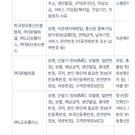
주소, 생년월일, 국적(외국인), 미납요
스팸문자 발
금, 서비스 가입일/해지일, 가입기간, 이
용정지 사유
한국정보통신진흥
성명, 직권해지예정일, 통신권 중복가입
협회, ㈜SK텔레
방지정보(공통DI), 연체금액, 납부기한,
콤, ㈜LG유플러
직권해지 알
서비스 관리번호 (이동전화번호 또는 납
스, ㈜SK브로드밴
부번호 등)
드
성명, 단말기 정보(IMEI, 모델명, 일련번
로밍, 통화
호), 성별, 체납금액, 생년월일, 휴대폰
불량 회원의
㈜SK텔레콤
번호, 국적, 본인 확인에 필요한 정보(주
정보확인, 
민등록번호, 외국인등록번호, 운전면허
지 등), 
정보, 여권번호), 고객연계정보(CI)
대출 방지,
성명, 단말기 정보(IMEI, 모델명, 일련번
청구(청구서 
호), 성별, 체납금액, 생년월일, 휴대폰
인확인서비스
번호, 국적, 본인 확인에 필요한 정보(주
서비스 이용
민등록번호, 외국인등록번호, 운전면허
원의 부정 
정보, 여권번호), 고객연계정보(CI)
동통신망 제
㈜LG유플러스