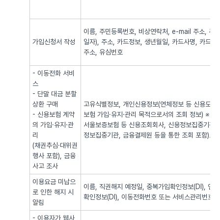
이름, 주민등록번호, 비상연락처, e-mail 주소,
가입신청서 작성
일자), 주소, 카드정보, 생년월일, 카드사명, 카드번
주소, 유심번호
- 이동전화 서비
스
- 단말 대금 분할
상환 구매
고유식별정보, 개인신용정보(연체정보 등 신용도 판
- 신용보험 계약
보험 가입·유지·관리 목적으로서의 조회 정보) ※
의 가입·유지·관
서울보증보험 등 신용조회회사, 신용정보집중기관 
리
정보집중기관, 금융결제원 등을 통한 조회 포함)로
(채권추심·대위권
행사 포함), 금융
사고 조사
이용요금 미납으
이름, 직권해지 예정일, 중복가입확인정보(DI), 
로 인한 해지 시
확인정보(DI), 이동전화번호 또는 서비스관리번호
알림
- 이용자가 웹사