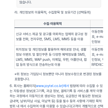
않습니다.
라. 개인정보의 이용목적, 수집항목 및 보유기간 (선택동의)
수집·이용목적
이동전화번호
신규 서비스 제공 및 광고를 의뢰하는 업체의 광고성 정
호, e-ma
보를 전화, 전자우편, SMS, LMS, MMS 등을 이용
인정보
위치정보 및 개인정보를 활용하여 해외로밍 안내, 생활
이동전화번호
정보 이벤트 및 할인쿠폰 등 다양한 혜택정보를 SMS,
호, e-ma
LMS, MMS, WAP push, 이메일, 우편, 어플안내, 팝
인정보, 위치정
업 등의 방식으로 전송하는데 이용
RFID태그 
※위 정보는 가입당시 정보뿐만 아니라 정보수정으로 변경된 정보를
포함합니다.
6. 회사는 홈페이지(
www.joytel.co.kr)에서
법령에 따라 수집할 수 있
는 자동생성 정보(로그기록, 과금 정보, 결제기록 등 서비스를 계약 이행
하는 과정에서 자동적으로 생성되는 정보), 요금정산 에 필요한 정보(요
금내역, 납부/미납 사실, 미납액 등) 등을 필수 동의 사항에 기재된 목적
범위 내 에서 수집하여 이를 이용할 수 있습니다(고객이 개별적으로 선택