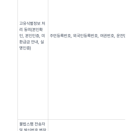
고유식별정보 처
리 동의(본인확
인, 본인인증, 미
주민등록번호, 외국인등록번호, 여권번호, 운전면허번
환급금 안내, 실
명인증)
불법스팸 전송자
및 발신번호 변작