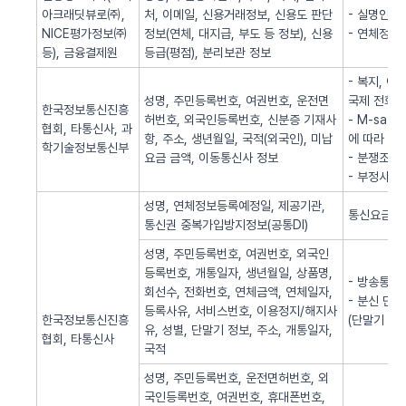
아크래딧뷰로㈜,
처, 이메일, 신용거래정보, 신용도 판단
- 실명인증
NICE평가정보㈜
정보(연체, 대지급, 부도 등 정보), 신용
- 연체정보
등), 금융결제원
등급(평점), 분리보관 정보
- 복지, 
성명, 주민등록번호, 여권번호, 운전면
국제 전화사
한국정보통신진흥
허번호, 외국인등록번호, 신분증 기재사
- M-sa
협회, 타통신사, 과
항, 주소, 생년월일, 국적(외국인), 미납
에 따라 S
학기술정보통신부
요금 금액, 이동통신사 정보
- 분쟁조정
- 부정사용
성명, 연체정보등록예정일, 제공기관,
통신요금 연
통신권 중복가입방지정보(공통DI)
성명, 주민등록번호, 여권번호, 외국인
등록번호, 개통일자, 생년월일, 상품명,
- 방송통신
회선수, 전화번호, 연체금액, 연체일자,
- 분신 단
등록사유, 서비스번호, 이용정지/해지사
한국정보통신진흥
(단말기 분
유, 성별, 단말기 정보, 주소, 개통일자,
협회, 타통신사
국적
성명, 주민등록번호, 운전면허번호, 외
국인등록번호, 여권번호, 휴대폰번호,