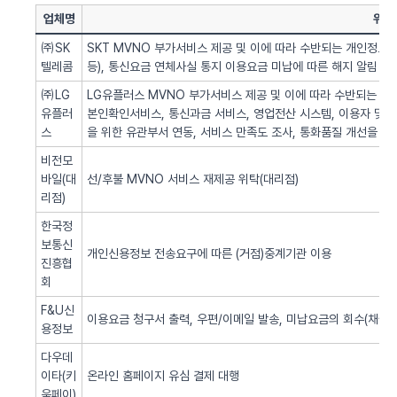
업체명
위탁
㈜SK
SKT MVNO 부가서비스 제공 및 이에 따라 수반되는 개인정보 
텔레콤
등), 통신요금 연체사실 통지 이용요금 미납에 따른 해지 알림 업
㈜LG
LG유플러스 MVNO 부가서비스 제공 및 이에 따라 수반되는 개인
유플러
본인확인서비스, 통신과금 서비스, 영업전산 시스템, 이용자 및 서
스
을 위한 유관부서 연동, 서비스 만족도 조사, 통화품질 개선을 위
비전모
바일(대
선/후불 MVNO 서비스 재제공 위탁(대리점)
리점)
한국정
보통신
개인신용정보 전송요구에 따른 (거점)중계기관 이용
진흥협
회
F&U신
이용요금 청구서 출력, 우편/이메일 발송, 미납요금의 회수(채권추
용정보
다우데
이타(키
온라인 홈페이지 유심 결제 대행
움페이)