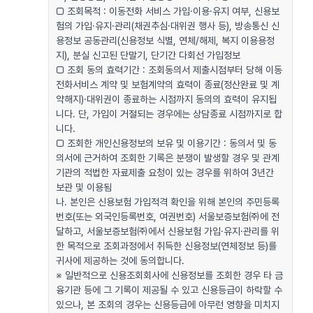
□ 조회목적 : 이동전화 서비스 가입·이용·유지 여부, 신용보
험의 가입·유지·관리(채권추심·대위권 행사 등), 방송통신 신
용정보 공동관리(신용정보 식별, 연체/해제, 복지 이용용정
지), 분실 신고된 단말기, 단기간 다회선 가입정보
□ 조회 동의 효력기간 : 조회동의서 제출시점부터 당해 이동
전화서비스 계약 및 보험계약의 효력이 종료(정산완료 및 계
약해지)·대위권이 종료하는 시점까지 동의의 효력이 유지됩
니다. 단, 가입이 거절되는 경우에는 상담종료 시점까지로 합
니다.
□ 조회한 개인신용정보의 보유 및 이용기간 : 동의서 및 동
의서에 근거하여 조회한 기록은 분쟁이 발생할 경우 및 관계
기관의 적법한 자료제출 요청이 있는 경우를 위하여 3년간
보관 및 이용됨
나. 본인은 신용보험 가입적격 확인을 위해 본인의 주민등록
번호(또는 외국인등록번호, 여권번호) 서울보증보험㈜에 전
달하고, 서울보증보험㈜에서 신용보험 가입·유지·관리를 위
한 목적으로 조회과정에서 취득한 신용정보(연체정보 등)를
귀사에 제공하는 것에 동의합니다.
※ 일반적으로 신용조회회사에 신용정보를 조회한 경우 타 금
융기관 등에 그 기록이 제공될 수 있고 신용등급이 하락할 수
있으나, 본 조회의 경우는 신용등급에 아무런 영향을 미치지