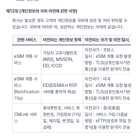
제12장 (개인정보의 국외 이전에 관한 사항)
회사는 필요한 경우 고객의 개인정보를 국외에 보관 및 처리 위탁할 수
있습니다. 국외에 처리위 탁, 보관하는 개인정보는 아래와 같습니다.
관련 서비스
이전되는 개인정보 항목
이전되는 국가 및 이전 일시, 방
이전국가 : 프랑스
가입자 고유식별번호
eSIM 개통 서
일시 : eSIM 개통 요청 발생시
(IMSI), MSISDN,
비스
방법 : TLS(상호인증서기반
EID, ICCID
통신)을 이용한 원격지 전송
eSIM 개통 서
이전국가 : 미국
비스
EID(IDEMIA사 RSP
일시 : eSIM 개통 요청 발생시
(Notification
서버를 통하여 제공)
방법 : TLS(상호인증서기반
기능)
통신)을 이용한 원격지 전송
휴대폰번호, 서비스 계
이전국가 : 중국(홍콩)
CMLink 서비
정번호, 가입정보 (가입
일시 : 서비스 가입 다음날
스
일, 해지일, 변경일, 요
방법 : sFTP(암호화 파일 전송
금제)
방식)을 이용한 원격지 전송