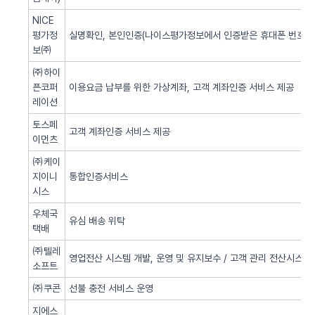
NICE
평가정
실명확인, 본인인증(나이스평가정보에서 인증받은 휴대폰 번호 사
보㈜
㈜하이
픈코퍼
이용요금 납부를 위한 가상계좌, 고객 계좌인증 서비스 제공
레이션
토스페
고객 계좌인증 서비스 제공
이먼츠
㈜케이
지이니
통합인증서비스
시스
우체국
유심 배송 위탁
택배
㈜텔레
영업전산 시스템 개발, 운영 및 유지보수 / 고객 관리 전산시스템 
소프트
㈜쿠콘
선불 충전 서비스 운영
지에스