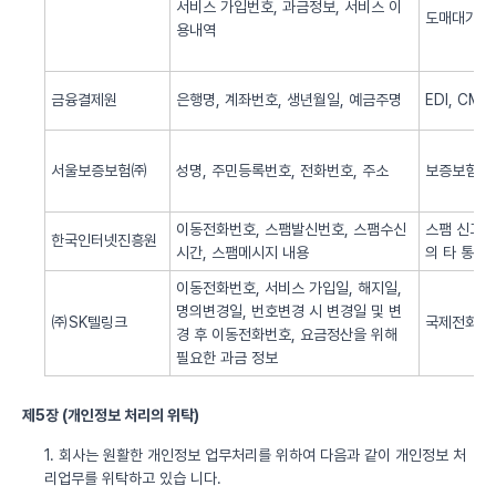
서비스 가입번호, 과금정보, 서비스 이
도매대가 
용내역
금융결제원
은행명, 계좌번호, 생년월일, 예금주명
EDI, CM
서울보증보험㈜
성명, 주민등록번호, 전화번호, 주소
보증보험 
이동전화번호, 스팸발신번호, 스팸수신
스팸 신고 
한국인터넷진흥원
시간, 스팸메시지 내용
의 타 통신
이동전화번호, 서비스 가입일, 해지일,
명의변경일, 번호변경 시 변경일 및 변
㈜SK텔링크
국제전화 서
경 후 이동전화번호, 요금정산을 위해
필요한 과금 정보
제5장 (개인정보 처리의 위탁)
1. 회사는 원활한 개인정보 업무처리를 위하여 다음과 같이 개인정보 처
리업무를 위탁하고 있습 니다.