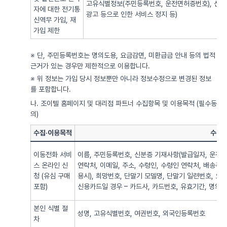
고유식별정보(주민등록번호, 운전면허증번호), 신용
자에 대한 전기통
광고 등으로 인한 서비스 정지 등)
신역무 가입, 재
가입 제한
※ 단, 주민등록번호는 명의도용, 요금감면, 미환급금 안내 등의 법적
근거가 있는 경우만 제한적으로 이용합니다.
※ 위 정보는 가입 당시 정보뿐만 아니라 정보수정으로 변경된 정보
를 포함합니다.
나. 조이텔 홈페이지 및 대리점 파트너 수집항목 및 이용목적 (필수동
의)
수집·이용목적
수집·
이동전화 서비
이름, 주민등록번호, 신분증 기재사항(발급일자, 운전면
스 온라인 신
연락처, 이메일, 주소, 수령인, 수령인 연락처, 배송주
청 (유심 구매
용시), 희망번호, 단말기 모델명, 단말기 일련번호, 요
포함)
신용카드일 경우 – 카드사, 카드번호, 유효기간, 명의자),
본인 식별 절
성명, 고유식별번호, 여권번호, 외국인등록번호
차