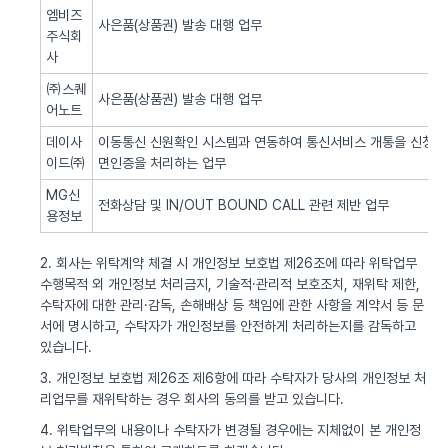
엠비즈
사은품(상품권) 발송 대행 업무
주식회
사
㈜스퀘
사은품(상품권) 발송 대행 업무
어노트
데이사
이동통신 신원확인 시스템과 연동하여 통신서비스 개통을 신청한 
이드㈜
면인증을 처리하는 업무
MG신
전화상담 및 IN/OUT BOUND CALL 관련 제반 업무
용정보
2. 회사는 위탁계약 체결 시 개인정보 보호법 제26조에 따라 위탁업무
수행목적 외 개인정보 처리금지, 기술적·관리적 보호조치, 재위탁 제한,
수탁자에 대한 관리·감독, 손해배상 등 책임에 관한 사항을 계약서 등 문
서에 명시하고, 수탁자가 개인정보를 안전하게 처리하는지를 감독하고
있습니다.
3. 개인정보 보호법 제26조 제6항에 따라 수탁자가 당사의 개인정보 처
리업무를 재위탁하는 경우 회사의 동의를 받고 있습니다.
4. 위탁업무의 내용이나 수탁자가 변경될 경우에는 지체없이 본 개인정