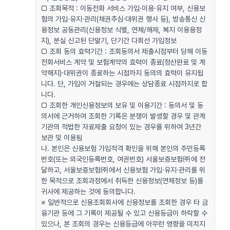
□ 조회목적 : 이동전화 서비스 가입·이용·유지 여부, 신용보
험의 가입·유지·관리(채권추심·대위권 행사 등), 방송통신 신
용정보 공동관리(신용정보 식별, 연체/해제, 복지 이용용정
지), 분실 신고된 단말기, 단기간 다회선 가입정보
□ 조회 동의 효력기간 : 조회동의서 제출시점부터 당해 이동
전화서비스 계약 및 보험계약의 효력이 종료(정산완료 및 계
약해지)·대위권이 종료하는 시점까지 동의의 효력이 유지됩
니다. 단, 가입이 거절되는 경우에는 상담종료 시점까지로 합
니다.
□ 조회한 개인신용정보의 보유 및 이용기간 : 동의서 및 동
의서에 근거하여 조회한 기록은 분쟁이 발생할 경우 및 관계
기관의 적법한 자료제출 요청이 있는 경우를 위하여 3년간
보관 및 이용됨
나. 본인은 신용보험 가입적격 확인을 위해 본인의 주민등록
번호(또는 외국인등록번호, 여권번호) 서울보증보험㈜에 전
달하고, 서울보증보험㈜에서 신용보험 가입·유지·관리를 위
한 목적으로 조회과정에서 취득한 신용정보(연체정보 등)를
귀사에 제공하는 것에 동의합니다.
※ 일반적으로 신용조회회사에 신용정보를 조회한 경우 타 금
융기관 등에 그 기록이 제공될 수 있고 신용등급이 하락할 수
있으나, 본 조회의 경우는 신용등급에 아무런 영향을 미치지