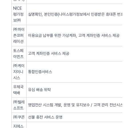
NICE
평가정
실명확인, 본인인증(나이스평가정보에서 인증받은 휴대폰 번호 사
보㈜
㈜하이
픈코퍼
이용요금 납부를 위한 가상계좌, 고객 계좌인증 서비스 제공
레이션
토스페
고객 계좌인증 서비스 제공
이먼츠
㈜케이
지이니
통합인증서비스
시스
우체국
유심 배송 위탁
택배
㈜텔레
영업전산 시스템 개발, 운영 및 유지보수 / 고객 관리 전산시스템 
소프트
㈜쿠콘
선불 충전 서비스 운영
지에스