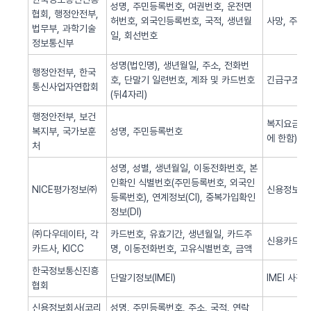
성명, 주민등록번호, 여권번호, 운전면
협회, 행정안전부,
허번호, 외국인등록번호, 국적, 생년월
사망, 주민
법무부, 과학기술
일, 회선번호
정보통신부
성명(법인명), 생년월일, 주소, 전화번
행정안전부, 한국
호, 단말기 일련번호, 계좌 및 카드번호
긴급구조(법
통신사업자연합회
(뒤4자리)
행정안전부, 보건
복지요금 감
복지부, 국가보훈
성명, 주민등록번호
에 한함)
처
성명, 성별, 생년월일, 이동전화번호, 본
인확인 식별번호(주민등록번호, 외국인
NICE평가정보㈜
신용정보 조
등록번호), 연계정보(CI), 중복가입확인
정보(DI)
㈜다우데이타, 각
카드번호, 유효기간, 생년월일, 카드주
신용카드 
카드사, KICC
명, 이동전화번호, 고유식별번호, 금액
한국정보통신진흥
단말기정보(IMEI)
IMEI 사전
협회
신용정보회사(코리
성명, 주민등록번호, 주소, 국적, 연락