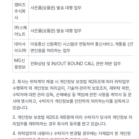
엠비즈
사은품(상품권) 발송 대행 업무
주식회
사
㈜스퀘
사은품(상품권) 발송 대행 업무
어노트
데이사
이동통신 신원확인 시스템과 연동하여 통신서비스 개통을 신청한 
이드㈜
면인증을 처리하는 업무
MG신
전화상담 및 IN/OUT BOUND CALL 관련 제반 업무
용정보
2. 회사는 위탁계약 체결 시 개인정보 보호법 제26조에 따라 위탁업무
수행목적 외 개인정보 처리금지, 기술적·관리적 보호조치, 재위탁 제한,
수탁자에 대한 관리·감독, 손해배상 등 책임에 관한 사항을 계약서 등 문
서에 명시하고, 수탁자가 개인정보를 안전하게 처리하는지를 감독하고
있습니다.
3. 개인정보 보호법 제26조 제6항에 따라 수탁자가 당사의 개인정보 처
리업무를 재위탁하는 경우 회사의 동의를 받고 있습니다.
4. 위탁업무의 내용이나 수탁자가 변경될 경우에는 지체없이 본 개인정