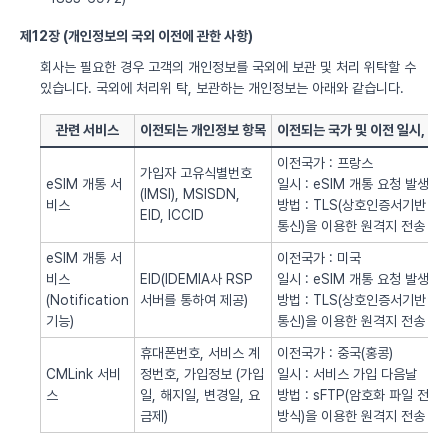
제12장 (개인정보의 국외 이전에 관한 사항)
회사는 필요한 경우 고객의 개인정보를 국외에 보관 및 처리 위탁할 수
있습니다. 국외에 처리위 탁, 보관하는 개인정보는 아래와 같습니다.
관련 서비스
이전되는 개인정보 항목
이전되는 국가 및 이전 일시, 방
이전국가 : 프랑스
가입자 고유식별번호
eSIM 개통 서
일시 : eSIM 개통 요청 발생시
(IMSI), MSISDN,
비스
방법 : TLS(상호인증서기반
EID, ICCID
통신)을 이용한 원격지 전송
eSIM 개통 서
이전국가 : 미국
비스
EID(IDEMIA사 RSP
일시 : eSIM 개통 요청 발생시
(Notification
서버를 통하여 제공)
방법 : TLS(상호인증서기반
기능)
통신)을 이용한 원격지 전송
휴대폰번호, 서비스 계
이전국가 : 중국(홍콩)
CMLink 서비
정번호, 가입정보 (가입
일시 : 서비스 가입 다음날
스
일, 해지일, 변경일, 요
방법 : sFTP(암호화 파일 전송
금제)
방식)을 이용한 원격지 전송