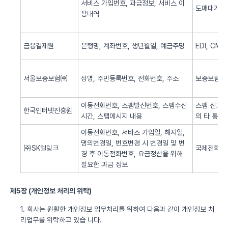
서비스 가입번호, 과금정보, 서비스 이
도매대가 
용내역
금융결제원
은행명, 계좌번호, 생년월일, 예금주명
EDI, CM
서울보증보험㈜
성명, 주민등록번호, 전화번호, 주소
보증보험 
이동전화번호, 스팸발신번호, 스팸수신
스팸 신고 
한국인터넷진흥원
시간, 스팸메시지 내용
의 타 통신
이동전화번호, 서비스 가입일, 해지일,
명의변경일, 번호변경 시 변경일 및 변
㈜SK텔링크
국제전화 서
경 후 이동전화번호, 요금정산을 위해
필요한 과금 정보
제5장 (개인정보 처리의 위탁)
1. 회사는 원활한 개인정보 업무처리를 위하여 다음과 같이 개인정보 처
리업무를 위탁하고 있습 니다.