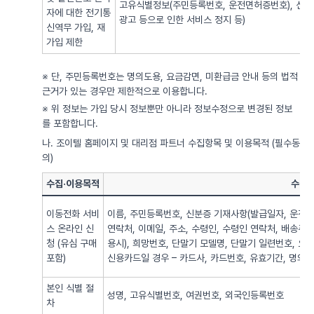
고유식별정보(주민등록번호, 운전면허증번호), 신용
자에 대한 전기통
광고 등으로 인한 서비스 정지 등)
신역무 가입, 재
가입 제한
※ 단, 주민등록번호는 명의도용, 요금감면, 미환급금 안내 등의 법적
근거가 있는 경우만 제한적으로 이용합니다.
※ 위 정보는 가입 당시 정보뿐만 아니라 정보수정으로 변경된 정보
를 포함합니다.
나. 조이텔 홈페이지 및 대리점 파트너 수집항목 및 이용목적 (필수동
의)
수집·이용목적
수집·
이동전화 서비
이름, 주민등록번호, 신분증 기재사항(발급일자, 운전면
스 온라인 신
연락처, 이메일, 주소, 수령인, 수령인 연락처, 배송주
청 (유심 구매
용시), 희망번호, 단말기 모델명, 단말기 일련번호, 요
포함)
신용카드일 경우 – 카드사, 카드번호, 유효기간, 명의자),
본인 식별 절
성명, 고유식별번호, 여권번호, 외국인등록번호
차