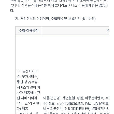
요에 맞는 서비스를 제공하기 위한 ‘선택동의’로 구 분하여 수집하고 있
습니다. 선택동의에 동의를 하지 않더라도 서비스 이용에 제한은 없습니
다.
가. 개인정보의 이용목적, 수집항목 및 보유기간 (필수동의)
수집·이용목적
수집
- 이동전화서비
스, 부가서비스,
통신 청구/수납
서비스와 같이 회
사가 제공하는 관
련 서비스(이하
이름(법인명), 생년월일, 성별, 이동전화번호, 주소, 전
“서비스”라고 한
주) 정보, 단말기 정보(모델명, IMEI, USIM번호, 
다) 제공
비스 과금정보, 단말매매계약내역, 분할상환계약내역