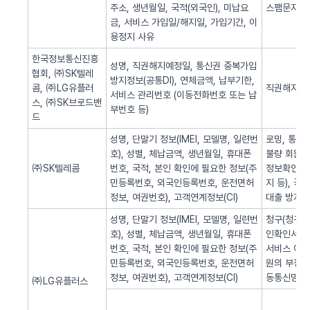
주소, 생년월일, 국적(외국인), 미납요
스팸문자 발
금, 서비스 가입일/해지일, 가입기간, 이
용정지 사유
한국정보통신진흥
성명, 직권해지예정일, 통신권 중복가입
협회, ㈜SK텔레
방지정보(공통DI), 연체금액, 납부기한,
콤, ㈜LG유플러
직권해지 알
서비스 관리번호 (이동전화번호 또는 납
스, ㈜SK브로드밴
부번호 등)
드
성명, 단말기 정보(IMEI, 모델명, 일련번
로밍, 통화
호), 성별, 체납금액, 생년월일, 휴대폰
불량 회원의
㈜SK텔레콤
번호, 국적, 본인 확인에 필요한 정보(주
정보확인, 
민등록번호, 외국인등록번호, 운전면허
지 등), 
정보, 여권번호), 고객연계정보(CI)
대출 방지,
성명, 단말기 정보(IMEI, 모델명, 일련번
청구(청구서 
호), 성별, 체납금액, 생년월일, 휴대폰
인확인서비스
번호, 국적, 본인 확인에 필요한 정보(주
서비스 이용
민등록번호, 외국인등록번호, 운전면허
원의 부정 
정보, 여권번호), 고객연계정보(CI)
동통신망 제
㈜LG유플러스