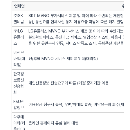
업체명
위탁
㈜SK
SKT MVNO 부가서비스 제공 및 이에 따라 수반되는 개인정보 
텔레콤
등), 통신요금 연체사실 통지 이용요금 미납에 따른 해지 알림 업
㈜LG
LG유플러스 MVNO 부가서비스 제공 및 이에 따라 수반되는 개인
유플러
본인확인서비스, 통신과금 서비스, 영업전산 시스템, 이용자 및 서
스
을 위한 유관부서 연동, 서비스 만족도 조사, 통화품질 개선을 위
비전모
바일(대
선/후불 MVNO 서비스 재제공 위탁(대리점)
리점)
한국정
보통신
개인신용정보 전송요구에 따른 (거점)중계기관 이용
진흥협
회
F&U신
이용요금 청구서 출력, 우편/이메일 발송, 미납요금의 회수(채권추
용정보
다우데
이타(키
온라인 홈페이지 유심 결제 대행
움페이)