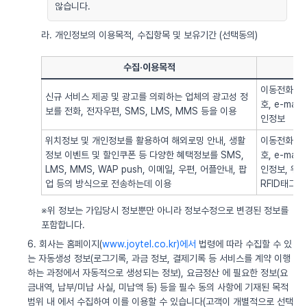
않습니다.
라. 개인정보의 이용목적, 수집항목 및 보유기간 (선택동의)
수집·이용목적
이동전화번호
신규 서비스 제공 및 광고를 의뢰하는 업체의 광고성 정
호, e-ma
보를 전화, 전자우편, SMS, LMS, MMS 등을 이용
인정보
위치정보 및 개인정보를 활용하여 해외로밍 안내, 생활
이동전화번호
정보 이벤트 및 할인쿠폰 등 다양한 혜택정보를 SMS,
호, e-ma
LMS, MMS, WAP push, 이메일, 우편, 어플안내, 팝
인정보, 위치정
업 등의 방식으로 전송하는데 이용
RFID태그 
※위 정보는 가입당시 정보뿐만 아니라 정보수정으로 변경된 정보를
포함합니다.
6. 회사는 홈페이지(
www.joytel.co.kr)에서
법령에 따라 수집할 수 있
는 자동생성 정보(로그기록, 과금 정보, 결제기록 등 서비스를 계약 이행
하는 과정에서 자동적으로 생성되는 정보), 요금정산 에 필요한 정보(요
금내역, 납부/미납 사실, 미납액 등) 등을 필수 동의 사항에 기재된 목적
범위 내 에서 수집하여 이를 이용할 수 있습니다(고객이 개별적으로 선택