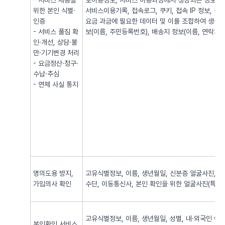
- 서비스 제공을
호이동정보, 서비스 이용과정에서 생성되는 정보(발·
위한 본인 식별·
서비스이용기록, 접속로그, 쿠키, 접속 IP 정보, 
인증
요금 과금에 필요한 데이터 및 이를 조합하여 생성되
- 서비스 풀짐 확
보(이름, 주민등록번호), 배송지 정보(이름, 연락처, 
인·개선, 상담·불
만·기기변경 처리
- 요금정산·청구·
수납·추심
- 연체 사실 통지
명의도용 방지,
고유식별정보, 이름, 생년월일, 신분증 얼굴사진, 신
가입의사 확인
수단, 이동통신사, 본인 확인을 위한 얼굴사진(특징정
고유식별정보, 이름, 생년월일, 성별, 내·외국인 여
본인확인 서비스