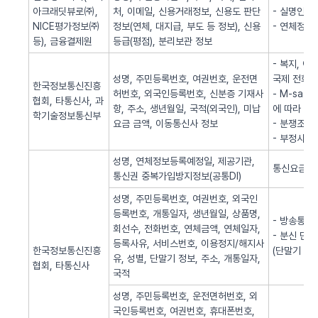
아크래딧뷰로㈜,
처, 이메일, 신용거래정보, 신용도 판단
- 실명인증
NICE평가정보㈜
정보(연체, 대지급, 부도 등 정보), 신용
- 연체정보
등), 금융결제원
등급(평점), 분리보관 정보
- 복지, 
성명, 주민등록번호, 여권번호, 운전면
국제 전화사
한국정보통신진흥
허번호, 외국인등록번호, 신분증 기재사
- M-sa
협회, 타통신사, 과
항, 주소, 생년월일, 국적(외국인), 미납
에 따라 S
학기술정보통신부
요금 금액, 이동통신사 정보
- 분쟁조정
- 부정사용
성명, 연체정보등록예정일, 제공기관,
통신요금 연
통신권 중복가입방지정보(공통DI)
성명, 주민등록번호, 여권번호, 외국인
등록번호, 개통일자, 생년월일, 상품명,
- 방송통신
회선수, 전화번호, 연체금액, 연체일자,
- 분신 단
등록사유, 서비스번호, 이용정지/해지사
한국정보통신진흥
(단말기 분
유, 성별, 단말기 정보, 주소, 개통일자,
협회, 타통신사
국적
성명, 주민등록번호, 운전면허번호, 외
국인등록번호, 여권번호, 휴대폰번호,