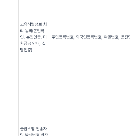
고유식별정보 처
리 동의(본인확
인, 본인인증, 미
주민등록번호, 외국인등록번호, 여권번호, 운전면허번
환급금 안내, 실
명인증)
불법스팸 전송자
및 발신번호 변작