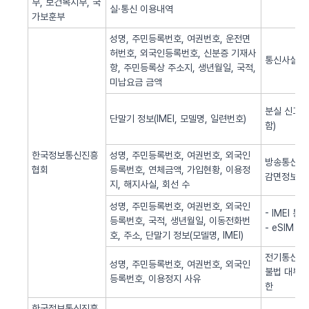
부, 보건복지부, 국
실·통신 이용내역
가보훈부
성명, 주민등록번호, 여권번호, 운전면
허번호, 외국인등록번호, 신분증 기재사
통신사실 
항, 주민등록상 주소지, 생년월일, 국적,
미납요금 금액
분실 신고된
단말기 정보(IMEI, 모델명, 일련번호)
함)
한국정보통신진흥
성명, 주민등록번호, 여권번호, 외국인
방송통신 신
협회
등록번호, 연체금액, 가입현황, 이용정
감면정보 
지, 해지사실, 회선 수
성명, 주민등록번호, 여권번호, 외국인
- IMEI 
등록번호, 국적, 생년월일, 이동전화번
- eSIM 
호, 주소, 단말기 정보(모델명, IMEI)
전기통신역무
성명, 주민등록번호, 여권번호, 외국인
불법 대부광
등록번호, 이용정지 사유
한
한국정보통신진흥