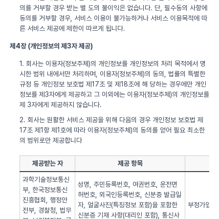
의를 거부할 경우 받는 별 도의 불이익은 없습니다. 단, 필수동의 사항에
동의를 거부할 경우, 서비스 이용이 불가능하거나 서비스 이용목적에 따
른 서비스 제공에 제한이 따르게 됩니다.
제4장 (개인정보의 제3자 제공)
1. 회사는 이용자(정보주체)의 개인정보를 개인정보의 처리 목적에서 명
시한 범위 내에서만 처리하며, 이용자(정보주체)의 동의, 법률의 특별한
규정 등 개인정보 보호법 제17조 및 제18조에 해 당하는 경우에만 개인
정보를 제3자에게 제공하고 그 이외에는 이용자(정보주체)의 개인정보를
제 3자에게 제공하지 않습니다.
2. 회사는 원활한 서비스 제공을 위해 다음의 경우 개인정보 보호법 제
17조 제1항 제1호에 따라 이용자(정보주체)의 동의를 얻어 필요 최소한
의 범위로만 제공합니다
제공받는 자
제공 항목
과학기술정보통신
성명, 주민등록번호, 여권번호, 운전면
부, 한국정보통신
허번호, 외국인등록번호, 신분증 발급일
진흥협회, 행정안
자, 얼굴사진(특징정보 포함)을 포함한
부정가입 방
전부, 경찰청, 법무
신분증 기재 사항(대리인 포함), 통신사