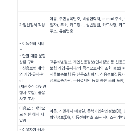
이름, 주민등록번호, 비상연락처, e-mail 주소,
가입신청서 작성
일자), 주소, 카드정보, 생년월일, 카드사명, 카드번
주소, 유심번호
- 이동전화 서비
스
- 단말 대금 분할
상환 구매
고유식별정보, 개인신용정보(연체정보 등 신용도 판
- 신용보험 계약
보험 가입·유지·관리 목적으로서의 조회 정보) ※
의 가입·유지·관
서울보증보험 등 신용조회회사, 신용정보집중기관 
리
정보집중기관, 금융결제원 등을 통한 조회 포함)로
(채권추심·대위권
행사 포함), 금융
사고 조사
이용요금 미납으
이름, 직권해지 예정일, 중복가입확인정보(DI), 
로 인한 해지 시
확인정보(DI), 이동전화번호 또는 서비스관리번호
알림
- 이용자가 웹사