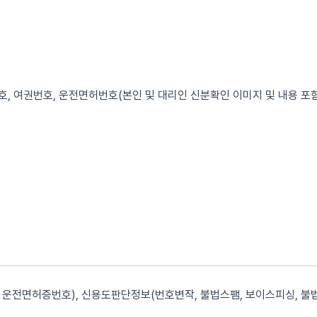
, 여권번호, 운전면허번호(본인 및 대리인 신분확인 이미지 및 내용 포함
운전면허증번호), 신용도판단정보(번호변작, 불법스팸, 보이스피싱, 불