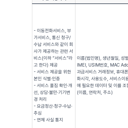
- 이동전화서비스, 부
가서비스, 통신 청구/
수납 서비스와 같이 회
사가 제공하는 관련 서
비스(이하 “서비스”라
이름(법인명), 생년월일, 성별
고 한다) 제공
IMEI, USIM번호, MAC
- 서비스 제공을 위한
과금서비스 거래정보, 휴대폰
본인 식별·인증
화시각, 사용도수, 서비스이용
- 서비스 풀짐 확인·개
에 필요한 데이터 및 이를 조
선, 상담·불만·기기변
(이름, 연락처, 주소)
경 처리
- 요금정산·청구·수납·
추심
- 연체 사실 통지