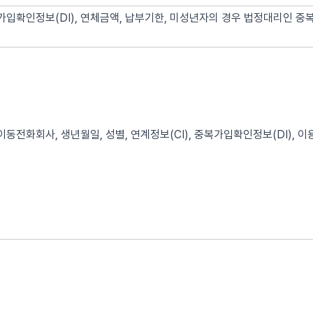
가입확인정보(DI), 연체금액, 납부기한, 미성년자의 경우 법정대리인 중
이동전화회사, 생년월일, 성별, 연계정보(CI), 중복가입확인정보(DI), 