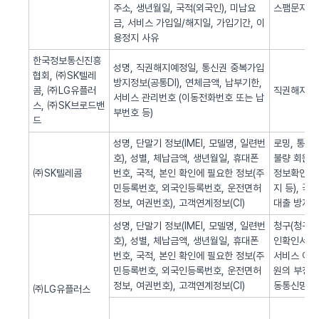
주소, 생년월일, 국적(외국인), 미납요
스팸문자 발
금, 서비스 가입일/해지일, 가입기간, 이
용정지 사유
한국정보통신진흥
성명, 직권해지예정일, 통신권 중복가입
협회, ㈜SK텔레
방지정보(공통DI), 연체금액, 납부기한,
콤, ㈜LG유플러
직권해지 알
서비스 관리번호 (이동전화번호 또는 납
스, ㈜SK브로드밴
부번호 등)
드
성명, 단말기 정보(IMEI, 모델명, 일련번
로밍, 통화
호), 성별, 체납금액, 생년월일, 휴대폰
불량 회원의
㈜SK텔레콤
번호, 국적, 본인 확인에 필요한 정보(주
정보확인, 
민등록번호, 외국인등록번호, 운전면허
지 등), 
정보, 여권번호), 고객연계정보(CI)
대출 방지,
성명, 단말기 정보(IMEI, 모델명, 일련번
청구(청구서 
호), 성별, 체납금액, 생년월일, 휴대폰
인확인서비스
번호, 국적, 본인 확인에 필요한 정보(주
서비스 이용
민등록번호, 외국인등록번호, 운전면허
원의 부정 
정보, 여권번호), 고객연계정보(CI)
동통신망 제
㈜LG유플러스