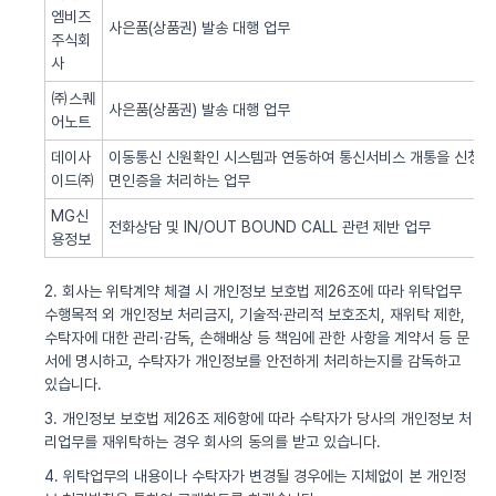
엠비즈
사은품(상품권) 발송 대행 업무
주식회
사
㈜스퀘
사은품(상품권) 발송 대행 업무
어노트
데이사
이동통신 신원확인 시스템과 연동하여 통신서비스 개통을 신청한 
이드㈜
면인증을 처리하는 업무
MG신
전화상담 및 IN/OUT BOUND CALL 관련 제반 업무
용정보
2. 회사는 위탁계약 체결 시 개인정보 보호법 제26조에 따라 위탁업무
수행목적 외 개인정보 처리금지, 기술적·관리적 보호조치, 재위탁 제한,
수탁자에 대한 관리·감독, 손해배상 등 책임에 관한 사항을 계약서 등 문
서에 명시하고, 수탁자가 개인정보를 안전하게 처리하는지를 감독하고
있습니다.
3. 개인정보 보호법 제26조 제6항에 따라 수탁자가 당사의 개인정보 처
리업무를 재위탁하는 경우 회사의 동의를 받고 있습니다.
4. 위탁업무의 내용이나 수탁자가 변경될 경우에는 지체없이 본 개인정