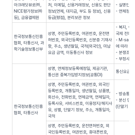
아크래딧뷰로㈜,
처, 이메일, 신용거래정보, 신용도 판단
- 실명인증
NICE평가정보㈜
정보(연체, 대지급, 부도 등 정보), 신용
- 연체정보
등), 금융결제원
등급(평점), 분리보관 정보
- 복지, 
성명, 주민등록번호, 여권번호, 운전면
국제 전화사
한국정보통신진흥
허번호, 외국인등록번호, 신분증 기재사
- M-sa
협회, 타통신사, 과
항, 주소, 생년월일, 국적(외국인), 미납
에 따라 S
학기술정보통신부
요금 금액, 이동통신사 정보
- 분쟁조정
- 부정사용
성명, 연체정보등록예정일, 제공기관,
통신요금 연
통신권 중복가입방지정보(공통DI)
성명, 주민등록번호, 여권번호, 외국인
등록번호, 개통일자, 생년월일, 상품명,
- 방송통신
회선수, 전화번호, 연체금액, 연체일자,
- 분신 단
등록사유, 서비스번호, 이용정지/해지사
한국정보통신진흥
(단말기 분
유, 성별, 단말기 정보, 주소, 개통일자,
협회, 타통신사
국적
성명, 주민등록번호, 운전면허번호, 외
국인등록번호, 여권번호, 휴대폰번호,