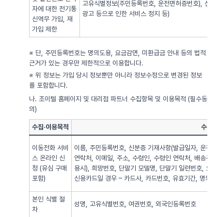
고유식별정보(주민등록번호, 운전면허증번호), 신용
자에 대한 전기통
광고 등으로 인한 서비스 정지 등)
신역무 가입, 재
가입 제한
※ 단, 주민등록번호는 명의도용, 요금감면, 미환급금 안내 등의 법적
근거가 있는 경우만 제한적으로 이용합니다.
※ 위 정보는 가입 당시 정보뿐만 아니라 정보수정으로 변경된 정보
를 포함합니다.
나. 조이텔 홈페이지 및 대리점 파트너 수집항목 및 이용목적 (필수동
의)
수집·이용목적
수집·
이동전화 서비
이름, 주민등록번호, 신분증 기재사항(발급일자, 운전면
스 온라인 신
연락처, 이메일, 주소, 수령인, 수령인 연락처, 배송주
청 (유심 구매
용시), 희망번호, 단말기 모델명, 단말기 일련번호, 요
포함)
신용카드일 경우 – 카드사, 카드번호, 유효기간, 명의자),
본인 식별 절
성명, 고유식별번호, 여권번호, 외국인등록번호
차