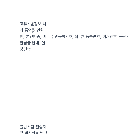
고유식별정보 처
리 동의(본인확
인, 본인인증, 미
주민등록번호, 외국인등록번호, 여권번호, 운전면허번
환급금 안내, 실
명인증)
불법스팸 전송자
및 발신번호 변작