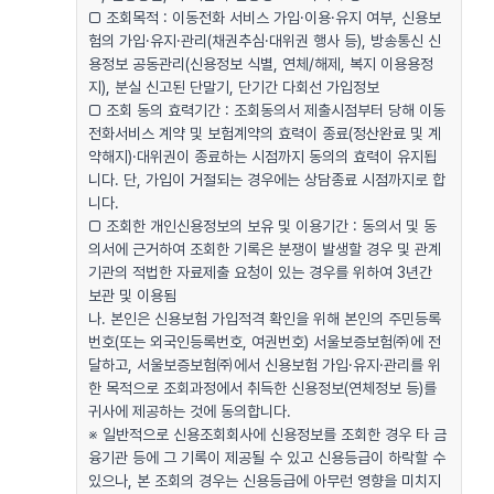
□ 조회목적 : 이동전화 서비스 가입·이용·유지 여부, 신용보
험의 가입·유지·관리(채권추심·대위권 행사 등), 방송통신 신
용정보 공동관리(신용정보 식별, 연체/해제, 복지 이용용정
지), 분실 신고된 단말기, 단기간 다회선 가입정보
□ 조회 동의 효력기간 : 조회동의서 제출시점부터 당해 이동
전화서비스 계약 및 보험계약의 효력이 종료(정산완료 및 계
약해지)·대위권이 종료하는 시점까지 동의의 효력이 유지됩
니다. 단, 가입이 거절되는 경우에는 상담종료 시점까지로 합
니다.
□ 조회한 개인신용정보의 보유 및 이용기간 : 동의서 및 동
의서에 근거하여 조회한 기록은 분쟁이 발생할 경우 및 관계
기관의 적법한 자료제출 요청이 있는 경우를 위하여 3년간
보관 및 이용됨
나. 본인은 신용보험 가입적격 확인을 위해 본인의 주민등록
번호(또는 외국인등록번호, 여권번호) 서울보증보험㈜에 전
달하고, 서울보증보험㈜에서 신용보험 가입·유지·관리를 위
한 목적으로 조회과정에서 취득한 신용정보(연체정보 등)를
귀사에 제공하는 것에 동의합니다.
※ 일반적으로 신용조회회사에 신용정보를 조회한 경우 타 금
융기관 등에 그 기록이 제공될 수 있고 신용등급이 하락할 수
있으나, 본 조회의 경우는 신용등급에 아무런 영향을 미치지