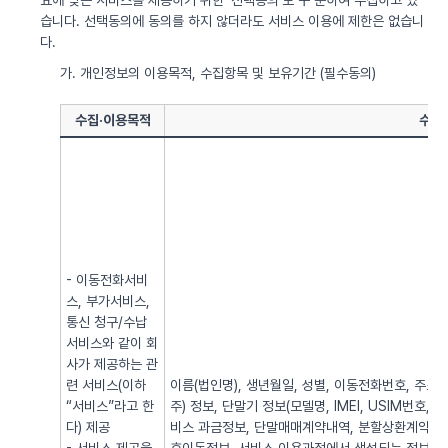
요에 맞는 서비스를 제공하기 위한 ‘선택동의’로 구 분하여 수집하고 있
습니다. 선택동의에 동의를 하지 않더라도 서비스 이용에 제한은 없습니
다.
가. 개인정보의 이용목적, 수집항목 및 보유기간 (필수동의)
수집·이용목적
수집
- 이동전화서비
스, 부가서비스,
통신 청구/수납
서비스와 같이 회
사가 제공하는 관
련 서비스(이하
이름(법인명), 생년월일, 성별, 이동전화번호, 주소, 전
“서비스”라고 한
주) 정보, 단말기 정보(모델명, IMEI, USIM번호, 
다) 제공
비스 과금정보, 단말매매계약내역, 분할상환계약내역