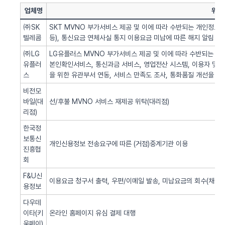
업체명
위탁
㈜SK
SKT MVNO 부가서비스 제공 및 이에 따라 수반되는 개인정보 
텔레콤
등), 통신요금 연체사실 통지 이용요금 미납에 따른 해지 알림 업
㈜LG
LG유플러스 MVNO 부가서비스 제공 및 이에 따라 수반되는 개인
유플러
본인확인서비스, 통신과금 서비스, 영업전산 시스템, 이용자 및 서
스
을 위한 유관부서 연동, 서비스 만족도 조사, 통화품질 개선을 위
비전모
바일(대
선/후불 MVNO 서비스 재제공 위탁(대리점)
리점)
한국정
보통신
개인신용정보 전송요구에 따른 (거점)중계기관 이용
진흥협
회
F&U신
이용요금 청구서 출력, 우편/이메일 발송, 미납요금의 회수(채권추
용정보
다우데
이타(키
온라인 홈페이지 유심 결제 대행
움페이)