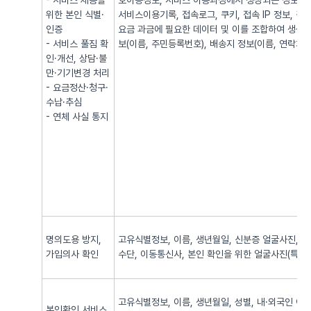
- 서비스 제공을
호이동정보, 서비스 이용과정에서 생성되는 정보(발·
위한 본인 식별·
서비스이용기록, 접속로그, 쿠키, 접속 IP 정보, 
인증
요금 과금에 필요한 데이터 및 이를 조합하여 생성되
- 서비스 풀짐 확
보(이름, 주민등록번호), 배송지 정보(이름, 연락처, 
인·개선, 상담·불
만·기기변경 처리
- 요금정산·청구·
수납·추심
- 연체 사실 통지
명의도용 방지,
고유식별정보, 이름, 생년월일, 신분증 얼굴사진, 신
가입의사 확인
수단, 이동통신사, 본인 확인을 위한 얼굴사진(특징정
고유식별정보, 이름, 생년월일, 성별, 내·외국인 여
본인확인 서비스