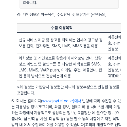
않습니다.
라. 개인정보의 이용목적, 수집항목 및 보유기간 (선택동의)
수집·이용목적
이동전화번호
신규 서비스 제공 및 광고를 의뢰하는 업체의 광고성 정
호, e-ma
보를 전화, 전자우편, SMS, LMS, MMS 등을 이용
인정보
위치정보 및 개인정보를 활용하여 해외로밍 안내, 생활
이동전화번호
정보 이벤트 및 할인쿠폰 등 다양한 혜택정보를 SMS,
호, e-ma
LMS, MMS, WAP push, 이메일, 우편, 어플안내, 팝
인정보, 위치정
업 등의 방식으로 전송하는데 이용
RFID태그 
※위 정보는 가입당시 정보뿐만 아니라 정보수정으로 변경된 정보를
포함합니다.
6. 회사는 홈페이지(
www.joytel.co.kr)에서
법령에 따라 수집할 수 있
는 자동생성 정보(로그기록, 과금 정보, 결제기록 등 서비스를 계약 이행
하는 과정에서 자동적으로 생성되는 정보), 요금정산 에 필요한 정보(요
금내역, 납부/미납 사실, 미납액 등) 등을 필수 동의 사항에 기재된 목적
범위 내 에서 수집하여 이를 이용할 수 있습니다(고객이 개별적으로 선택