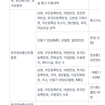
부, 보건복지부, 국
실·통신 이용내역
가보훈부
성명, 주민등록번호, 여권번호, 운전면
허번호, 외국인등록번호, 신분증 기재사
통신사실 
항, 주민등록상 주소지, 생년월일, 국적,
미납요금 금액
분실 신고된
단말기 정보(IMEI, 모델명, 일련번호)
함)
한국정보통신진흥
성명, 주민등록번호, 여권번호, 외국인
방송통신 신
협회
등록번호, 연체금액, 가입현황, 이용정
감면정보 
지, 해지사실, 회선 수
성명, 주민등록번호, 여권번호, 외국인
- IMEI 
등록번호, 국적, 생년월일, 이동전화번
- eSIM 
호, 주소, 단말기 정보(모델명, IMEI)
전기통신역무
성명, 주민등록번호, 여권번호, 외국인
불법 대부광
등록번호, 이용정지 사유
한
한국정보통신진흥