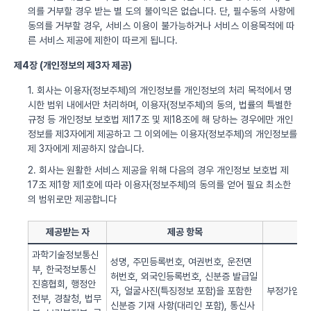
의를 거부할 경우 받는 별 도의 불이익은 없습니다. 단, 필수동의 사항에
동의를 거부할 경우, 서비스 이용이 불가능하거나 서비스 이용목적에 따
른 서비스 제공에 제한이 따르게 됩니다.
제4장 (개인정보의 제3자 제공)
1. 회사는 이용자(정보주체)의 개인정보를 개인정보의 처리 목적에서 명
시한 범위 내에서만 처리하며, 이용자(정보주체)의 동의, 법률의 특별한
규정 등 개인정보 보호법 제17조 및 제18조에 해 당하는 경우에만 개인
정보를 제3자에게 제공하고 그 이외에는 이용자(정보주체)의 개인정보를
제 3자에게 제공하지 않습니다.
2. 회사는 원활한 서비스 제공을 위해 다음의 경우 개인정보 보호법 제
17조 제1항 제1호에 따라 이용자(정보주체)의 동의를 얻어 필요 최소한
의 범위로만 제공합니다
제공받는 자
제공 항목
과학기술정보통신
성명, 주민등록번호, 여권번호, 운전면
부, 한국정보통신
허번호, 외국인등록번호, 신분증 발급일
진흥협회, 행정안
자, 얼굴사진(특징정보 포함)을 포함한
부정가입 방
전부, 경찰청, 법무
신분증 기재 사항(대리인 포함), 통신사