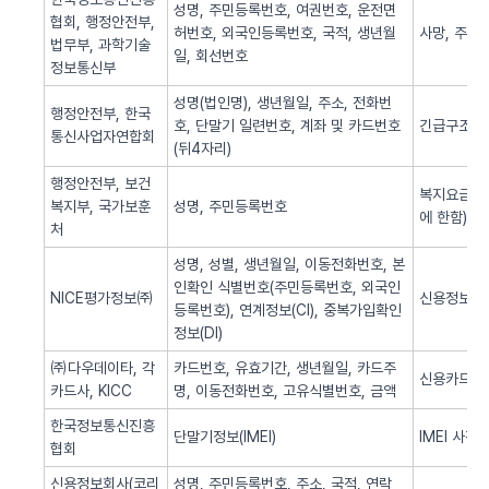
성명, 주민등록번호, 여권번호, 운전면
협회, 행정안전부,
허번호, 외국인등록번호, 국적, 생년월
사망, 주민
법무부, 과학기술
일, 회선번호
정보통신부
성명(법인명), 생년월일, 주소, 전화번
행정안전부, 한국
호, 단말기 일련번호, 계좌 및 카드번호
긴급구조(법
통신사업자연합회
(뒤4자리)
행정안전부, 보건
복지요금 감
복지부, 국가보훈
성명, 주민등록번호
에 한함)
처
성명, 성별, 생년월일, 이동전화번호, 본
인확인 식별번호(주민등록번호, 외국인
NICE평가정보㈜
신용정보 조
등록번호), 연계정보(CI), 중복가입확인
정보(DI)
㈜다우데이타, 각
카드번호, 유효기간, 생년월일, 카드주
신용카드 
카드사, KICC
명, 이동전화번호, 고유식별번호, 금액
한국정보통신진흥
단말기정보(IMEI)
IMEI 사전
협회
신용정보회사(코리
성명, 주민등록번호, 주소, 국적, 연락