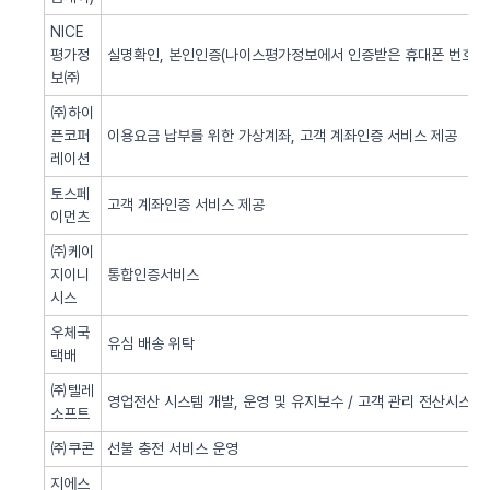
NICE
평가정
실명확인, 본인인증(나이스평가정보에서 인증받은 휴대폰 번호 사
보㈜
㈜하이
픈코퍼
이용요금 납부를 위한 가상계좌, 고객 계좌인증 서비스 제공
레이션
토스페
고객 계좌인증 서비스 제공
이먼츠
㈜케이
지이니
통합인증서비스
시스
우체국
유심 배송 위탁
택배
㈜텔레
영업전산 시스템 개발, 운영 및 유지보수 / 고객 관리 전산시스템 
소프트
㈜쿠콘
선불 충전 서비스 운영
지에스