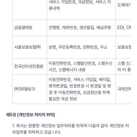
서비스 가입번호, 과금정보, 서비스 이
도매대가 
용내역
금융결제원
은행명, 계좌번호, 생년월일, 예금주명
EDI, CM
서울보증보험㈜
성명, 주민등록번호, 전화번호, 주소
보증보험 
이동전화번호, 스팸발신번호, 스팸수신
스팸 신고 
한국인터넷진흥원
시간, 스팸메시지 내용
의 타 통신
이동전화번호, 서비스 가입일, 해지일,
명의변경일, 번호변경 시 변경일 및 변
㈜SK텔링크
국제전화 서
경 후 이동전화번호, 요금정산을 위해
필요한 과금 정보
제5장 (개인정보 처리의 위탁)
1. 회사는 원활한 개인정보 업무처리를 위하여 다음과 같이 개인정보 처
리업무를 위탁하고 있습 니다.