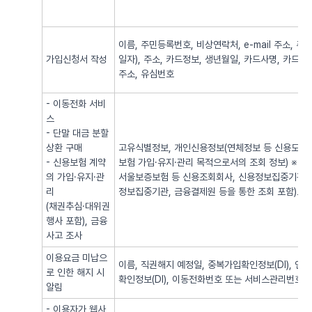
이름, 주민등록번호, 비상연락처, e-mail 주소,
가입신청서 작성
일자), 주소, 카드정보, 생년월일, 카드사명, 카드번
주소, 유심번호
- 이동전화 서비
스
- 단말 대금 분할
상환 구매
고유식별정보, 개인신용정보(연체정보 등 신용도 판
- 신용보험 계약
보험 가입·유지·관리 목적으로서의 조회 정보) ※
의 가입·유지·관
서울보증보험 등 신용조회회사, 신용정보집중기관 
리
정보집중기관, 금융결제원 등을 통한 조회 포함)로
(채권추심·대위권
행사 포함), 금융
사고 조사
이용요금 미납으
이름, 직권해지 예정일, 중복가입확인정보(DI), 
로 인한 해지 시
확인정보(DI), 이동전화번호 또는 서비스관리번호
알림
- 이용자가 웹사