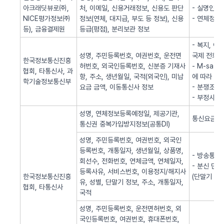
아크래딧뷰로㈜,
처, 이메일, 신용거래정보, 신용도 판단
- 실명인증
NICE평가정보㈜
정보(연체, 대지급, 부도 등 정보), 신용
- 연체정보
등), 금융결제원
등급(평점), 분리보관 정보
- 복지, 
성명, 주민등록번호, 여권번호, 운전면
국제 전화사
한국정보통신진흥
허번호, 외국인등록번호, 신분증 기재사
- M-sa
협회, 타통신사, 과
항, 주소, 생년월일, 국적(외국인), 미납
에 따라 S
학기술정보통신부
요금 금액, 이동통신사 정보
- 분쟁조정
- 부정사용
성명, 연체정보등록예정일, 제공기관,
통신요금 연
통신권 중복가입방지정보(공통DI)
성명, 주민등록번호, 여권번호, 외국인
등록번호, 개통일자, 생년월일, 상품명,
- 방송통신
회선수, 전화번호, 연체금액, 연체일자,
- 분신 단
등록사유, 서비스번호, 이용정지/해지사
한국정보통신진흥
(단말기 분
유, 성별, 단말기 정보, 주소, 개통일자,
협회, 타통신사
국적
성명, 주민등록번호, 운전면허번호, 외
국인등록번호, 여권번호, 휴대폰번호,