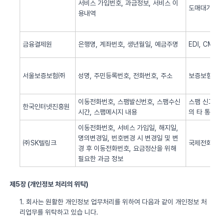
서비스 가입번호, 과금정보, 서비스 이
도매대가 
용내역
금융결제원
은행명, 계좌번호, 생년월일, 예금주명
EDI, CM
서울보증보험㈜
성명, 주민등록번호, 전화번호, 주소
보증보험 
이동전화번호, 스팸발신번호, 스팸수신
스팸 신고 
한국인터넷진흥원
시간, 스팸메시지 내용
의 타 통신
이동전화번호, 서비스 가입일, 해지일,
명의변경일, 번호변경 시 변경일 및 변
㈜SK텔링크
국제전화 서
경 후 이동전화번호, 요금정산을 위해
필요한 과금 정보
제5장 (개인정보 처리의 위탁)
1. 회사는 원활한 개인정보 업무처리를 위하여 다음과 같이 개인정보 처
리업무를 위탁하고 있습 니다.