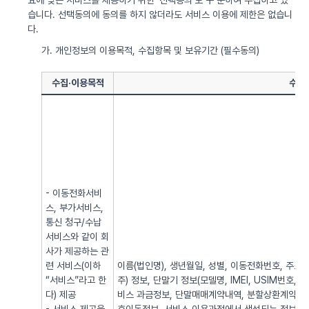
요에 맞는 서비스를 제공하기 위한 ‘선택동의’로 구 분하여 수집하고 있
습니다. 선택동의에 동의를 하지 않더라도 서비스 이용에 제한은 없습니
다.
가. 개인정보의 이용목적, 수집항목 및 보유기간 (필수동의)
수집·이용목적
수집
- 이동전화서비
스, 부가서비스,
통신 청구/수납
서비스와 같이 회
사가 제공하는 관
련 서비스(이하
이름(법인명), 생년월일, 성별, 이동전화번호, 주소, 전
“서비스”라고 한
주) 정보, 단말기 정보(모델명, IMEI, USIM번호, 
다) 제공
비스 과금정보, 단말매매계약내역, 분할상환계약내역