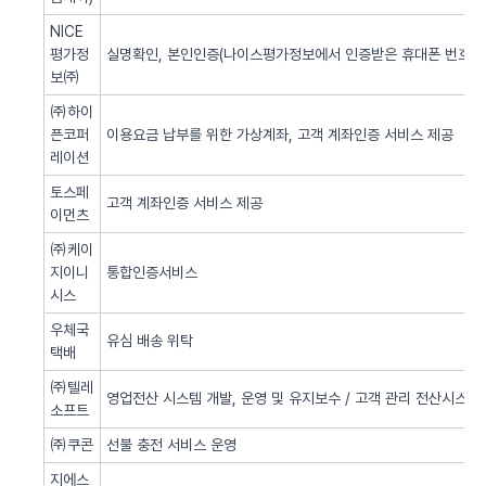
NICE
평가정
실명확인, 본인인증(나이스평가정보에서 인증받은 휴대폰 번호 사
보㈜
㈜하이
픈코퍼
이용요금 납부를 위한 가상계좌, 고객 계좌인증 서비스 제공
레이션
토스페
고객 계좌인증 서비스 제공
이먼츠
㈜케이
지이니
통합인증서비스
시스
우체국
유심 배송 위탁
택배
㈜텔레
영업전산 시스템 개발, 운영 및 유지보수 / 고객 관리 전산시스템 
소프트
㈜쿠콘
선불 충전 서비스 운영
지에스