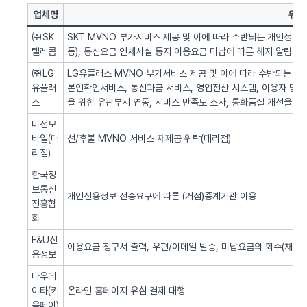
업체명
위탁
㈜SK
SKT MVNO 부가서비스 제공 및 이에 따라 수반되는 개인정보 
텔레콤
등), 통신요금 연체사실 통지 이용요금 미납에 따른 해지 알림 업
㈜LG
LG유플러스 MVNO 부가서비스 제공 및 이에 따라 수반되는 개인
유플러
본인확인서비스, 통신과금 서비스, 영업전산 시스템, 이용자 및 서
스
을 위한 유관부서 연동, 서비스 만족도 조사, 통화품질 개선을 위
비전모
바일(대
선/후불 MVNO 서비스 재제공 위탁(대리점)
리점)
한국정
보통신
개인신용정보 전송요구에 따른 (거점)중계기관 이용
진흥협
회
F&U신
이용요금 청구서 출력, 우편/이메일 발송, 미납요금의 회수(채권추
용정보
다우데
이타(키
온라인 홈페이지 유심 결제 대행
움페이)