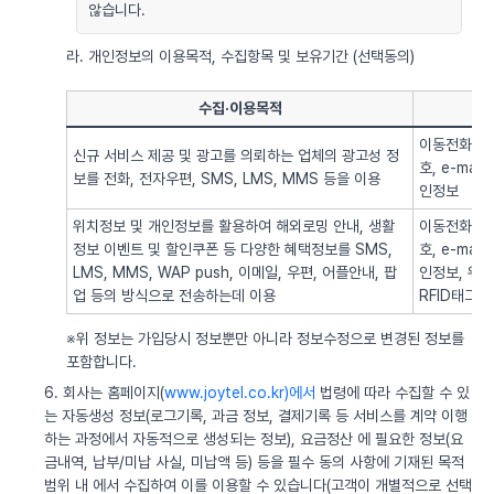
않습니다.
라. 개인정보의 이용목적, 수집항목 및 보유기간 (선택동의)
수집·이용목적
이동전화번호
신규 서비스 제공 및 광고를 의뢰하는 업체의 광고성 정
호, e-ma
보를 전화, 전자우편, SMS, LMS, MMS 등을 이용
인정보
위치정보 및 개인정보를 활용하여 해외로밍 안내, 생활
이동전화번호
정보 이벤트 및 할인쿠폰 등 다양한 혜택정보를 SMS,
호, e-ma
LMS, MMS, WAP push, 이메일, 우편, 어플안내, 팝
인정보, 위치정
업 등의 방식으로 전송하는데 이용
RFID태그 
※위 정보는 가입당시 정보뿐만 아니라 정보수정으로 변경된 정보를
포함합니다.
6. 회사는 홈페이지(
www.joytel.co.kr)에서
법령에 따라 수집할 수 있
는 자동생성 정보(로그기록, 과금 정보, 결제기록 등 서비스를 계약 이행
하는 과정에서 자동적으로 생성되는 정보), 요금정산 에 필요한 정보(요
금내역, 납부/미납 사실, 미납액 등) 등을 필수 동의 사항에 기재된 목적
범위 내 에서 수집하여 이를 이용할 수 있습니다(고객이 개별적으로 선택