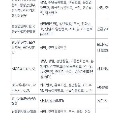
성명, 주민등록번호, 여권번호, 운전면
협회, 행정안전부,
허번호, 외국인등록번호, 국적, 생년월
사망, 주민
법무부, 과학기술
일, 회선번호
정보통신부
성명(법인명), 생년월일, 주소, 전화번
행정안전부, 한국
호, 단말기 일련번호, 계좌 및 카드번호
긴급구조(법
통신사업자연합회
(뒤4자리)
행정안전부, 보건
복지요금 감
복지부, 국가보훈
성명, 주민등록번호
에 한함)
처
성명, 성별, 생년월일, 이동전화번호, 본
인확인 식별번호(주민등록번호, 외국인
NICE평가정보㈜
신용정보 조
등록번호), 연계정보(CI), 중복가입확인
정보(DI)
㈜다우데이타, 각
카드번호, 유효기간, 생년월일, 카드주
신용카드 
카드사, KICC
명, 이동전화번호, 고유식별번호, 금액
한국정보통신진흥
단말기정보(IMEI)
IMEI 사전
협회
신용정보회사(코리
성명, 주민등록번호, 주소, 국적, 연락