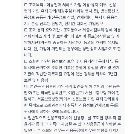
□ 조회목적 : 이동전화 서비스 가입·이용·유지 여부, 신용보
험의 가입·유지·관리(채권추심·대위권 행사 등), 방송통신 신
용정보 공동관리(신용정보 식별, 연체/해제, 복지 이용용정
지), 분실 신고된 단말기, 단기간 다회선 가입정보
□ 조회 동의 효력기간 : 조회동의서 제출시점부터 당해 이동
전화서비스 계약 및 보험계약의 효력이 종료(정산완료 및 계
약해지)·대위권이 종료하는 시점까지 동의의 효력이 유지됩
니다. 단, 가입이 거절되는 경우에는 상담종료 시점까지로 합
니다.
□ 조회한 개인신용정보의 보유 및 이용기간 : 동의서 및 동
의서에 근거하여 조회한 기록은 분쟁이 발생할 경우 및 관계
기관의 적법한 자료제출 요청이 있는 경우를 위하여 3년간
보관 및 이용됨
나. 본인은 신용보험 가입적격 확인을 위해 본인의 주민등록
번호(또는 외국인등록번호, 여권번호) 서울보증보험㈜에 전
달하고, 서울보증보험㈜에서 신용보험 가입·유지·관리를 위
한 목적으로 조회과정에서 취득한 신용정보(연체정보 등)를
귀사에 제공하는 것에 동의합니다.
※ 일반적으로 신용조회회사에 신용정보를 조회한 경우 타 금
융기관 등에 그 기록이 제공될 수 있고 신용등급이 하락할 수
있으나, 본 조회의 경우는 신용등급에 아무런 영향을 미치지