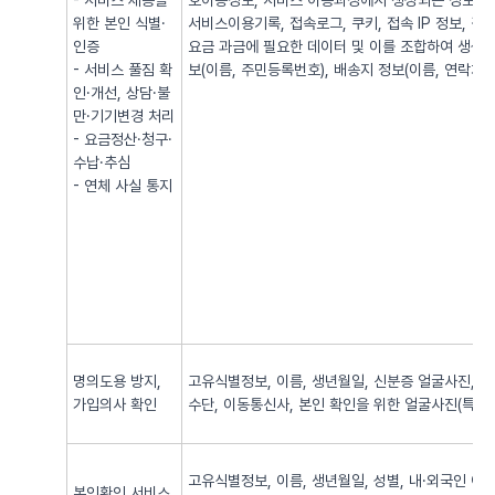
- 서비스 제공을
호이동정보, 서비스 이용과정에서 생성되는 정보(발·
위한 본인 식별·
서비스이용기록, 접속로그, 쿠키, 접속 IP 정보, 
인증
요금 과금에 필요한 데이터 및 이를 조합하여 생성되
- 서비스 풀짐 확
보(이름, 주민등록번호), 배송지 정보(이름, 연락처, 
인·개선, 상담·불
만·기기변경 처리
- 요금정산·청구·
수납·추심
- 연체 사실 통지
명의도용 방지,
고유식별정보, 이름, 생년월일, 신분증 얼굴사진, 신
가입의사 확인
수단, 이동통신사, 본인 확인을 위한 얼굴사진(특징정
고유식별정보, 이름, 생년월일, 성별, 내·외국인 여
본인확인 서비스