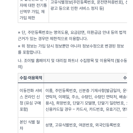
고유식별정보(주민등록번호, 운전면허증번호), 신용
자에 대한 전기통
광고 등으로 인한 서비스 정지 등)
신역무 가입, 재
가입 제한
※ 단, 주민등록번호는 명의도용, 요금감면, 미환급금 안내 등의 법적
근거가 있는 경우만 제한적으로 이용합니다.
※ 위 정보는 가입 당시 정보뿐만 아니라 정보수정으로 변경된 정보
를 포함합니다.
나. 조이텔 홈페이지 및 대리점 파트너 수집항목 및 이용목적 (필수동
의)
수집·이용목적
수집·
이동전화 서비
이름, 주민등록번호, 신분증 기재사항(발급일자, 운전면
스 온라인 신
연락처, 이메일, 주소, 수령인, 수령인 연락처, 배송주
청 (유심 구매
용시), 희망번호, 단말기 모델명, 단말기 일련번호, 요
포함)
신용카드일 경우 – 카드사, 카드번호, 유효기간, 명의자),
본인 식별 절
성명, 고유식별번호, 여권번호, 외국인등록번호
차