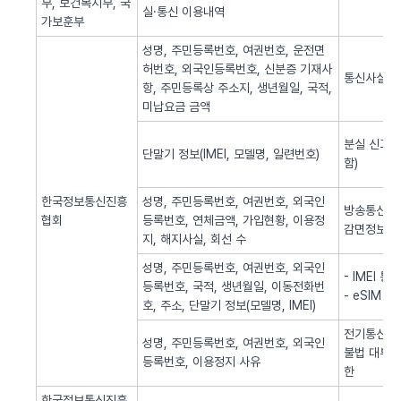
부, 보건복지부, 국
실·통신 이용내역
가보훈부
성명, 주민등록번호, 여권번호, 운전면
허번호, 외국인등록번호, 신분증 기재사
통신사실 
항, 주민등록상 주소지, 생년월일, 국적,
미납요금 금액
분실 신고된
단말기 정보(IMEI, 모델명, 일련번호)
함)
한국정보통신진흥
성명, 주민등록번호, 여권번호, 외국인
방송통신 신
협회
등록번호, 연체금액, 가입현황, 이용정
감면정보 
지, 해지사실, 회선 수
성명, 주민등록번호, 여권번호, 외국인
- IMEI 
등록번호, 국적, 생년월일, 이동전화번
- eSIM 
호, 주소, 단말기 정보(모델명, IMEI)
전기통신역무
성명, 주민등록번호, 여권번호, 외국인
불법 대부광
등록번호, 이용정지 사유
한
한국정보통신진흥