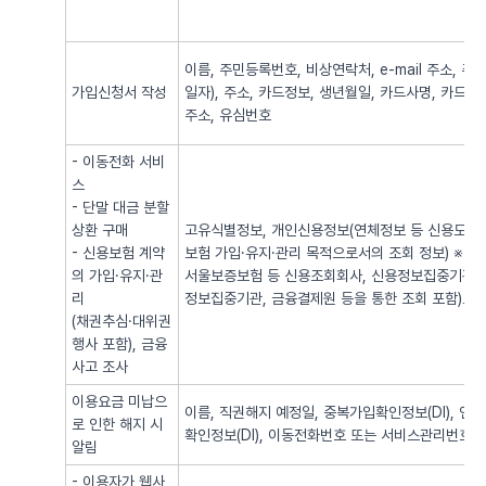
이름, 주민등록번호, 비상연락처, e-mail 주소,
가입신청서 작성
일자), 주소, 카드정보, 생년월일, 카드사명, 카드번
주소, 유심번호
- 이동전화 서비
스
- 단말 대금 분할
상환 구매
고유식별정보, 개인신용정보(연체정보 등 신용도 판
- 신용보험 계약
보험 가입·유지·관리 목적으로서의 조회 정보) ※
의 가입·유지·관
서울보증보험 등 신용조회회사, 신용정보집중기관 
리
정보집중기관, 금융결제원 등을 통한 조회 포함)로
(채권추심·대위권
행사 포함), 금융
사고 조사
이용요금 미납으
이름, 직권해지 예정일, 중복가입확인정보(DI), 
로 인한 해지 시
확인정보(DI), 이동전화번호 또는 서비스관리번호
알림
- 이용자가 웹사