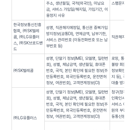
주소, 생년월일, 국적(외국인), 미납요
스팸문자 발
금, 서비스 가입일/해지일, 가입기간, 이
용정지 사유
한국정보통신진흥
성명, 직권해지예정일, 통신권 중복가입
협회, ㈜SK텔레
방지정보(공통DI), 연체금액, 납부기한,
콤, ㈜LG유플러
직권해지 알
서비스 관리번호 (이동전화번호 또는 납
스, ㈜SK브로드밴
부번호 등)
드
성명, 단말기 정보(IMEI, 모델명, 일련번
로밍, 통화
호), 성별, 체납금액, 생년월일, 휴대폰
불량 회원의
㈜SK텔레콤
번호, 국적, 본인 확인에 필요한 정보(주
정보확인, 
민등록번호, 외국인등록번호, 운전면허
지 등), 
정보, 여권번호), 고객연계정보(CI)
대출 방지,
성명, 단말기 정보(IMEI, 모델명, 일련번
청구(청구서 
호), 성별, 체납금액, 생년월일, 휴대폰
인확인서비스
번호, 국적, 본인 확인에 필요한 정보(주
서비스 이용
민등록번호, 외국인등록번호, 운전면허
원의 부정 
정보, 여권번호), 고객연계정보(CI)
동통신망 제
㈜LG유플러스