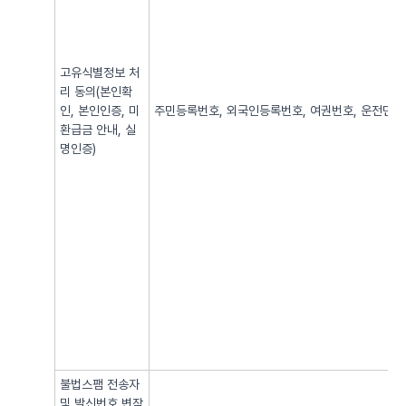
고유식별정보 처
리 동의(본인확
인, 본인인증, 미
주민등록번호, 외국인등록번호, 여권번호, 운전면허번
환급금 안내, 실
명인증)
불법스팸 전송자
및 발신번호 변작