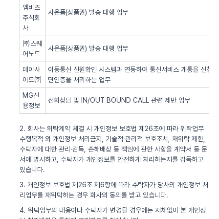
엠비즈
사은품(상품권) 발송 대행 업무
주식회
사
㈜스퀘
사은품(상품권) 발송 대행 업무
어노트
데이사
이동통신 신원확인 시스템과 연동하여 통신서비스 개통을 신청한 
이드㈜
면인증을 처리하는 업무
MG신
전화상담 및 IN/OUT BOUND CALL 관련 제반 업무
용정보
2. 회사는 위탁계약 체결 시 개인정보 보호법 제26조에 따라 위탁업무
수행목적 외 개인정보 처리금지, 기술적·관리적 보호조치, 재위탁 제한,
수탁자에 대한 관리·감독, 손해배상 등 책임에 관한 사항을 계약서 등 문
서에 명시하고, 수탁자가 개인정보를 안전하게 처리하는지를 감독하고
있습니다.
3. 개인정보 보호법 제26조 제6항에 따라 수탁자가 당사의 개인정보 처
리업무를 재위탁하는 경우 회사의 동의를 받고 있습니다.
4. 위탁업무의 내용이나 수탁자가 변경될 경우에는 지체없이 본 개인정