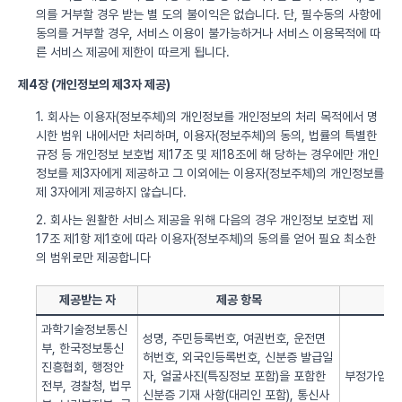
의를 거부할 경우 받는 별 도의 불이익은 없습니다. 단, 필수동의 사항에
동의를 거부할 경우, 서비스 이용이 불가능하거나 서비스 이용목적에 따
른 서비스 제공에 제한이 따르게 됩니다.
제4장 (개인정보의 제3자 제공)
1. 회사는 이용자(정보주체)의 개인정보를 개인정보의 처리 목적에서 명
시한 범위 내에서만 처리하며, 이용자(정보주체)의 동의, 법률의 특별한
규정 등 개인정보 보호법 제17조 및 제18조에 해 당하는 경우에만 개인
정보를 제3자에게 제공하고 그 이외에는 이용자(정보주체)의 개인정보를
제 3자에게 제공하지 않습니다.
2. 회사는 원활한 서비스 제공을 위해 다음의 경우 개인정보 보호법 제
17조 제1항 제1호에 따라 이용자(정보주체)의 동의를 얻어 필요 최소한
의 범위로만 제공합니다
제공받는 자
제공 항목
과학기술정보통신
성명, 주민등록번호, 여권번호, 운전면
부, 한국정보통신
허번호, 외국인등록번호, 신분증 발급일
진흥협회, 행정안
자, 얼굴사진(특징정보 포함)을 포함한
부정가입 방
전부, 경찰청, 법무
신분증 기재 사항(대리인 포함), 통신사