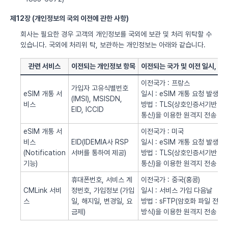
제12장 (개인정보의 국외 이전에 관한 사항)
회사는 필요한 경우 고객의 개인정보를 국외에 보관 및 처리 위탁할 수
있습니다. 국외에 처리위 탁, 보관하는 개인정보는 아래와 같습니다.
관련 서비스
이전되는 개인정보 항목
이전되는 국가 및 이전 일시, 방
이전국가 : 프랑스
가입자 고유식별번호
eSIM 개통 서
일시 : eSIM 개통 요청 발생시
(IMSI), MSISDN,
비스
방법 : TLS(상호인증서기반
EID, ICCID
통신)을 이용한 원격지 전송
eSIM 개통 서
이전국가 : 미국
비스
EID(IDEMIA사 RSP
일시 : eSIM 개통 요청 발생시
(Notification
서버를 통하여 제공)
방법 : TLS(상호인증서기반
기능)
통신)을 이용한 원격지 전송
휴대폰번호, 서비스 계
이전국가 : 중국(홍콩)
CMLink 서비
정번호, 가입정보 (가입
일시 : 서비스 가입 다음날
스
일, 해지일, 변경일, 요
방법 : sFTP(암호화 파일 전송
금제)
방식)을 이용한 원격지 전송