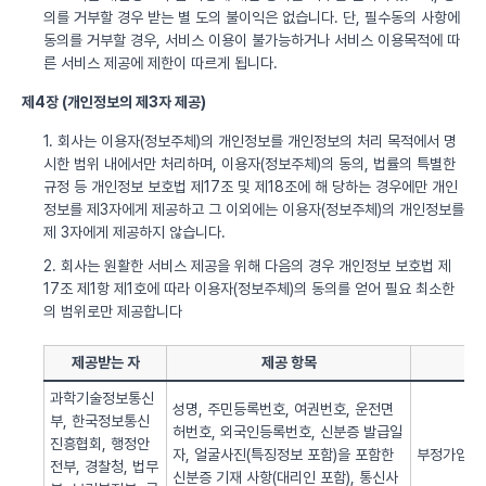
의를 거부할 경우 받는 별 도의 불이익은 없습니다. 단, 필수동의 사항에
동의를 거부할 경우, 서비스 이용이 불가능하거나 서비스 이용목적에 따
른 서비스 제공에 제한이 따르게 됩니다.
제4장 (개인정보의 제3자 제공)
1. 회사는 이용자(정보주체)의 개인정보를 개인정보의 처리 목적에서 명
시한 범위 내에서만 처리하며, 이용자(정보주체)의 동의, 법률의 특별한
규정 등 개인정보 보호법 제17조 및 제18조에 해 당하는 경우에만 개인
정보를 제3자에게 제공하고 그 이외에는 이용자(정보주체)의 개인정보를
제 3자에게 제공하지 않습니다.
2. 회사는 원활한 서비스 제공을 위해 다음의 경우 개인정보 보호법 제
17조 제1항 제1호에 따라 이용자(정보주체)의 동의를 얻어 필요 최소한
의 범위로만 제공합니다
제공받는 자
제공 항목
과학기술정보통신
성명, 주민등록번호, 여권번호, 운전면
부, 한국정보통신
허번호, 외국인등록번호, 신분증 발급일
진흥협회, 행정안
자, 얼굴사진(특징정보 포함)을 포함한
부정가입 방
전부, 경찰청, 법무
신분증 기재 사항(대리인 포함), 통신사