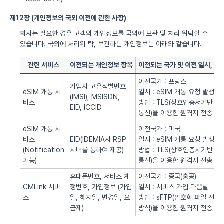
제12장 (개인정보의 국외 이전에 관한 사항)
회사는 필요한 경우 고객의 개인정보를 국외에 보관 및 처리 위탁할 수
있습니다. 국외에 처리위 탁, 보관하는 개인정보는 아래와 같습니다.
관련 서비스
이전되는 개인정보 항목
이전되는 국가 및 이전 일시, 방
이전국가 : 프랑스
가입자 고유식별번호
eSIM 개통 서
일시 : eSIM 개통 요청 발생시
(IMSI), MSISDN,
비스
방법 : TLS(상호인증서기반
EID, ICCID
통신)을 이용한 원격지 전송
eSIM 개통 서
이전국가 : 미국
비스
EID(IDEMIA사 RSP
일시 : eSIM 개통 요청 발생시
(Notification
서버를 통하여 제공)
방법 : TLS(상호인증서기반
기능)
통신)을 이용한 원격지 전송
휴대폰번호, 서비스 계
이전국가 : 중국(홍콩)
CMLink 서비
정번호, 가입정보 (가입
일시 : 서비스 가입 다음날
스
일, 해지일, 변경일, 요
방법 : sFTP(암호화 파일 전송
금제)
방식)을 이용한 원격지 전송