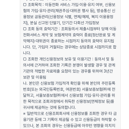
□ 조회목적 : 이동전화 서비스 가입·이용·유지 여부, 신용보
험의 가입·유지·관리(채권추심·대위권 행사 등), 방송통신 신
용정보 공동관리(신용정보 식별, 연체/해제, 복지 이용용정
지), 분실 신고된 단말기, 단기간 다회선 가입정보
□ 조회 동의 효력기간 : 조회동의서 제출시점부터 당해 이동
전화서비스 계약 및 보험계약의 효력이 종료(정산완료 및 계
약해지)·대위권이 종료하는 시점까지 동의의 효력이 유지됩
니다. 단, 가입이 거절되는 경우에는 상담종료 시점까지로 합
니다.
□ 조회한 개인신용정보의 보유 및 이용기간 : 동의서 및 동
의서에 근거하여 조회한 기록은 분쟁이 발생할 경우 및 관계
기관의 적법한 자료제출 요청이 있는 경우를 위하여 3년간
보관 및 이용됨
나. 본인은 신용보험 가입적격 확인을 위해 본인의 주민등록
번호(또는 외국인등록번호, 여권번호) 서울보증보험㈜에 전
달하고, 서울보증보험㈜에서 신용보험 가입·유지·관리를 위
한 목적으로 조회과정에서 취득한 신용정보(연체정보 등)를
귀사에 제공하는 것에 동의합니다.
※ 일반적으로 신용조회회사에 신용정보를 조회한 경우 타 금
융기관 등에 그 기록이 제공될 수 있고 신용등급이 하락할 수
있으나, 본 조회의 경우는 신용등급에 아무런 영향을 미치지