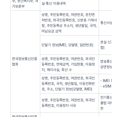
부, 보건복지부, 국
실·통신 이용내역
가보훈부
성명, 주민등록번호, 여권번호, 운전면
허번호, 외국인등록번호, 신분증 기재사
통신사실 
항, 주민등록상 주소지, 생년월일, 국적,
미납요금 금액
분실 신고된
단말기 정보(IMEI, 모델명, 일련번호)
함)
한국정보통신진흥
성명, 주민등록번호, 여권번호, 외국인
방송통신 신
협회
등록번호, 연체금액, 가입현황, 이용정
감면정보 
지, 해지사실, 회선 수
성명, 주민등록번호, 여권번호, 외국인
- IMEI 
등록번호, 국적, 생년월일, 이동전화번
- eSIM 
호, 주소, 단말기 정보(모델명, IMEI)
전기통신역무
성명, 주민등록번호, 여권번호, 외국인
불법 대부광
등록번호, 이용정지 사유
한
한국정보통신진흥