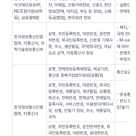
아크래딧뷰로㈜,
처, 이메일, 신용거래정보, 신용도 판단
- 실명인증
NICE평가정보㈜
정보(연체, 대지급, 부도 등 정보), 신용
- 연체정보
등), 금융결제원
등급(평점), 분리보관 정보
- 복지, 
성명, 주민등록번호, 여권번호, 운전면
국제 전화사
한국정보통신진흥
허번호, 외국인등록번호, 신분증 기재사
- M-sa
협회, 타통신사, 과
항, 주소, 생년월일, 국적(외국인), 미납
에 따라 S
학기술정보통신부
요금 금액, 이동통신사 정보
- 분쟁조정
- 부정사용
성명, 연체정보등록예정일, 제공기관,
통신요금 연
통신권 중복가입방지정보(공통DI)
성명, 주민등록번호, 여권번호, 외국인
등록번호, 개통일자, 생년월일, 상품명,
- 방송통신
회선수, 전화번호, 연체금액, 연체일자,
- 분신 단
등록사유, 서비스번호, 이용정지/해지사
한국정보통신진흥
(단말기 분
유, 성별, 단말기 정보, 주소, 개통일자,
협회, 타통신사
국적
성명, 주민등록번호, 운전면허번호, 외
국인등록번호, 여권번호, 휴대폰번호,