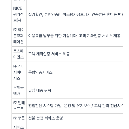
NICE
평가정
실명확인, 본인인증(나이스평가정보에서 인증받은 휴대폰 번호 사
보㈜
㈜하이
픈코퍼
이용요금 납부를 위한 가상계좌, 고객 계좌인증 서비스 제공
레이션
토스페
고객 계좌인증 서비스 제공
이먼츠
㈜케이
지이니
통합인증서비스
시스
우체국
유심 배송 위탁
택배
㈜텔레
영업전산 시스템 개발, 운영 및 유지보수 / 고객 관리 전산시스템 
소프트
㈜쿠콘
선불 충전 서비스 운영
지에스