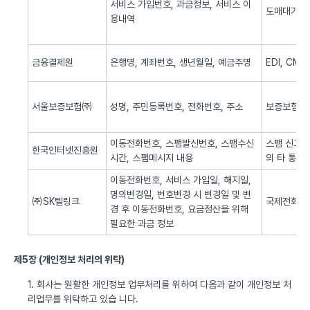
서비스 가입번호, 과금정보, 서비스 이
도매대가 
용내역
금융결제원
은행명, 계좌번호, 생년월일, 예금주명
EDI, CM
서울보증보험㈜
성명, 주민등록번호, 전화번호, 주소
보증보험 
이동전화번호, 스팸발신번호, 스팸수신
스팸 신고 
한국인터넷진흥원
시간, 스팸메시지 내용
의 타 통신
이동전화번호, 서비스 가입일, 해지일,
명의변경일, 번호변경 시 변경일 및 변
㈜SK텔링크
국제전화 서
경 후 이동전화번호, 요금정산을 위해
필요한 과금 정보
제5장 (개인정보 처리의 위탁)
1. 회사는 원활한 개인정보 업무처리를 위하여 다음과 같이 개인정보 처
리업무를 위탁하고 있습 니다.