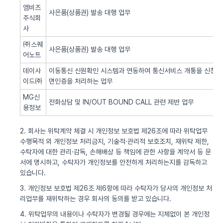
엠비즈
사은품(상품권) 발송 대행 업무
주식회
사
㈜스퀘
사은품(상품권) 발송 대행 업무
어노트
데이사
이동통신 신원확인 시스템과 연동하여 통신서비스 개통을 신청한 
이드㈜
면인증을 처리하는 업무
MG신
전화상담 및 IN/OUT BOUND CALL 관련 제반 업무
용정보
2. 회사는 위탁계약 체결 시 개인정보 보호법 제26조에 따라 위탁업무
수행목적 외 개인정보 처리금지, 기술적·관리적 보호조치, 재위탁 제한,
수탁자에 대한 관리·감독, 손해배상 등 책임에 관한 사항을 계약서 등 문
서에 명시하고, 수탁자가 개인정보를 안전하게 처리하는지를 감독하고
있습니다.
3. 개인정보 보호법 제26조 제6항에 따라 수탁자가 당사의 개인정보 처
리업무를 재위탁하는 경우 회사의 동의를 받고 있습니다.
4. 위탁업무의 내용이나 수탁자가 변경될 경우에는 지체없이 본 개인정