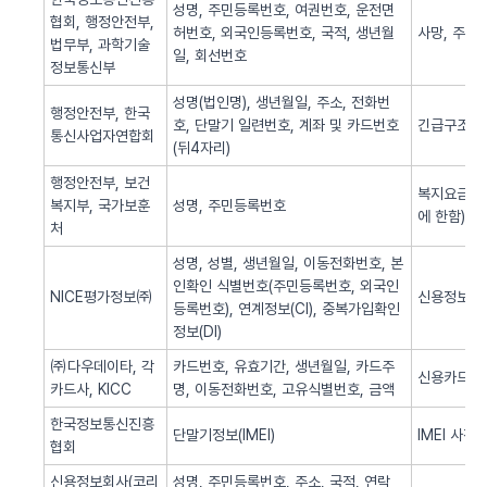
성명, 주민등록번호, 여권번호, 운전면
협회, 행정안전부,
허번호, 외국인등록번호, 국적, 생년월
사망, 주민
법무부, 과학기술
일, 회선번호
정보통신부
성명(법인명), 생년월일, 주소, 전화번
행정안전부, 한국
호, 단말기 일련번호, 계좌 및 카드번호
긴급구조(법
통신사업자연합회
(뒤4자리)
행정안전부, 보건
복지요금 감
복지부, 국가보훈
성명, 주민등록번호
에 한함)
처
성명, 성별, 생년월일, 이동전화번호, 본
인확인 식별번호(주민등록번호, 외국인
NICE평가정보㈜
신용정보 조
등록번호), 연계정보(CI), 중복가입확인
정보(DI)
㈜다우데이타, 각
카드번호, 유효기간, 생년월일, 카드주
신용카드 
카드사, KICC
명, 이동전화번호, 고유식별번호, 금액
한국정보통신진흥
단말기정보(IMEI)
IMEI 사전
협회
신용정보회사(코리
성명, 주민등록번호, 주소, 국적, 연락