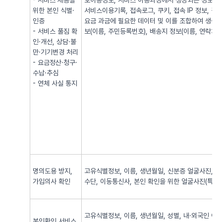
- 서비스 제공을
호이동정보, 서비스 이용과정에서 생성되는 정보(발·
위한 본인 식별·
서비스이용기록, 접속로그, 쿠키, 접속 IP 정보, 
인증
요금 과금에 필요한 데이터 및 이를 조합하여 생성되
- 서비스 풀짐 확
보(이름, 주민등록번호), 배송지 정보(이름, 연락처, 
인·개선, 상담·불
만·기기변경 처리
- 요금정산·청구·
수납·추심
- 연체 사실 통지
명의도용 방지,
고유식별정보, 이름, 생년월일, 신분증 얼굴사진, 신
가입의사 확인
수단, 이동통신사, 본인 확인을 위한 얼굴사진(특징정
고유식별정보, 이름, 생년월일, 성별, 내·외국인 여
본인확인 서비스