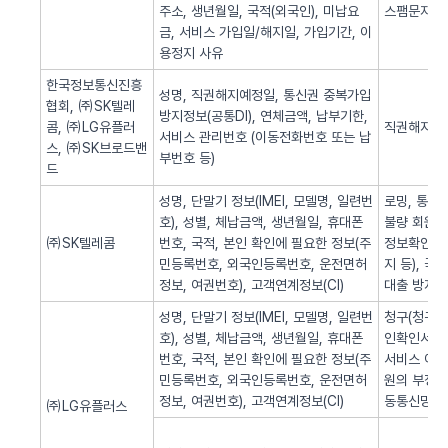
주소, 생년월일, 국적(외국인), 미납요
스팸문자 발
금, 서비스 가입일/해지일, 가입기간, 이
용정지 사유
한국정보통신진흥
성명, 직권해지예정일, 통신권 중복가입
협회, ㈜SK텔레
방지정보(공통DI), 연체금액, 납부기한,
콤, ㈜LG유플러
직권해지 알
서비스 관리번호 (이동전화번호 또는 납
스, ㈜SK브로드밴
부번호 등)
드
성명, 단말기 정보(IMEI, 모델명, 일련번
로밍, 통화
호), 성별, 체납금액, 생년월일, 휴대폰
불량 회원의
㈜SK텔레콤
번호, 국적, 본인 확인에 필요한 정보(주
정보확인, 
민등록번호, 외국인등록번호, 운전면허
지 등), 
정보, 여권번호), 고객연계정보(CI)
대출 방지,
성명, 단말기 정보(IMEI, 모델명, 일련번
청구(청구서 
호), 성별, 체납금액, 생년월일, 휴대폰
인확인서비스
번호, 국적, 본인 확인에 필요한 정보(주
서비스 이용
민등록번호, 외국인등록번호, 운전면허
원의 부정 
정보, 여권번호), 고객연계정보(CI)
동통신망 제
㈜LG유플러스