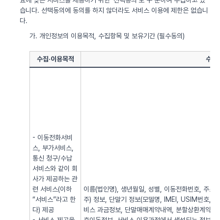
요에 맞는 서비스를 제공하기 위한 ‘선택동의’로 구 분하여 수집하고 있
습니다. 선택동의에 동의를 하지 않더라도 서비스 이용에 제한은 없습니
다.
가. 개인정보의 이용목적, 수집항목 및 보유기간 (필수동의)
수집·이용목적
수집
- 이동전화서비
스, 부가서비스,
통신 청구/수납
서비스와 같이 회
사가 제공하는 관
련 서비스(이하
이름(법인명), 생년월일, 성별, 이동전화번호, 주소, 전
“서비스”라고 한
주) 정보, 단말기 정보(모델명, IMEI, USIM번호, 
다) 제공
비스 과금정보, 단말매매계약내역, 분할상환계약내역