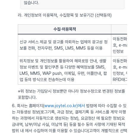
않습니다.
라. 개인정보의 이용목적, 수집항목 및 보유기간 (선택동의)
수집·이용목적
이동전화번호
신규 서비스 제공 및 광고를 의뢰하는 업체의 광고성 정
호, e-ma
보를 전화, 전자우편, SMS, LMS, MMS 등을 이용
인정보
위치정보 및 개인정보를 활용하여 해외로밍 안내, 생활
이동전화번호
정보 이벤트 및 할인쿠폰 등 다양한 혜택정보를 SMS,
호, e-ma
LMS, MMS, WAP push, 이메일, 우편, 어플안내, 팝
인정보, 위치정
업 등의 방식으로 전송하는데 이용
RFID태그 
※위 정보는 가입당시 정보뿐만 아니라 정보수정으로 변경된 정보를
포함합니다.
6. 회사는 홈페이지(
www.joytel.co.kr)에서
법령에 따라 수집할 수 있
는 자동생성 정보(로그기록, 과금 정보, 결제기록 등 서비스를 계약 이행
하는 과정에서 자동적으로 생성되는 정보), 요금정산 에 필요한 정보(요
금내역, 납부/미납 사실, 미납액 등) 등을 필수 동의 사항에 기재된 목적
범위 내 에서 수집하여 이를 이용할 수 있습니다(고객이 개별적으로 선택