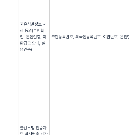
고유식별정보 처
리 동의(본인확
인, 본인인증, 미
주민등록번호, 외국인등록번호, 여권번호, 운전면허번
환급금 안내, 실
명인증)
불법스팸 전송자
및 발신번호 변작