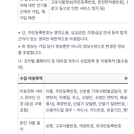
고유식별정보(주민등록번호, 운전면허증번호), 신용
자에 대한 전기통
광고 등으로 인한 서비스 정지 등)
신역무 가입, 재
가입 제한
※ 단, 주민등록번호는 명의도용, 요금감면, 미환급금 안내 등의 법적
근거가 있는 경우만 제한적으로 이용합니다.
※ 위 정보는 가입 당시 정보뿐만 아니라 정보수정으로 변경된 정보
를 포함합니다.
나. 조이텔 홈페이지 및 대리점 파트너 수집항목 및 이용목적 (필수동
의)
수집·이용목적
수집·
이동전화 서비
이름, 주민등록번호, 신분증 기재사항(발급일자, 운전면
스 온라인 신
연락처, 이메일, 주소, 수령인, 수령인 연락처, 배송주
청 (유심 구매
용시), 희망번호, 단말기 모델명, 단말기 일련번호, 요
포함)
신용카드일 경우 – 카드사, 카드번호, 유효기간, 명의자),
본인 식별 절
성명, 고유식별번호, 여권번호, 외국인등록번호
차