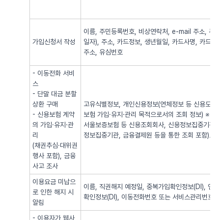
이름, 주민등록번호, 비상연락처, e-mail 주소,
가입신청서 작성
일자), 주소, 카드정보, 생년월일, 카드사명, 카드번
주소, 유심번호
- 이동전화 서비
스
- 단말 대금 분할
상환 구매
고유식별정보, 개인신용정보(연체정보 등 신용도 판
- 신용보험 계약
보험 가입·유지·관리 목적으로서의 조회 정보) ※
의 가입·유지·관
서울보증보험 등 신용조회회사, 신용정보집중기관 
리
정보집중기관, 금융결제원 등을 통한 조회 포함)로
(채권추심·대위권
행사 포함), 금융
사고 조사
이용요금 미납으
이름, 직권해지 예정일, 중복가입확인정보(DI), 
로 인한 해지 시
확인정보(DI), 이동전화번호 또는 서비스관리번호
알림
- 이용자가 웹사