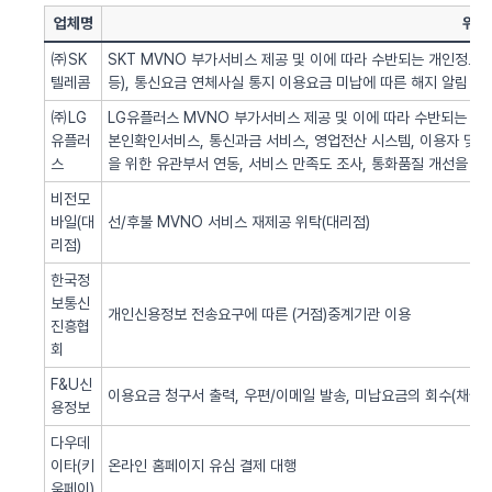
업체명
위탁
㈜SK
SKT MVNO 부가서비스 제공 및 이에 따라 수반되는 개인정보 
텔레콤
등), 통신요금 연체사실 통지 이용요금 미납에 따른 해지 알림 업
㈜LG
LG유플러스 MVNO 부가서비스 제공 및 이에 따라 수반되는 개인
유플러
본인확인서비스, 통신과금 서비스, 영업전산 시스템, 이용자 및 서
스
을 위한 유관부서 연동, 서비스 만족도 조사, 통화품질 개선을 위
비전모
바일(대
선/후불 MVNO 서비스 재제공 위탁(대리점)
리점)
한국정
보통신
개인신용정보 전송요구에 따른 (거점)중계기관 이용
진흥협
회
F&U신
이용요금 청구서 출력, 우편/이메일 발송, 미납요금의 회수(채권추
용정보
다우데
이타(키
온라인 홈페이지 유심 결제 대행
움페이)