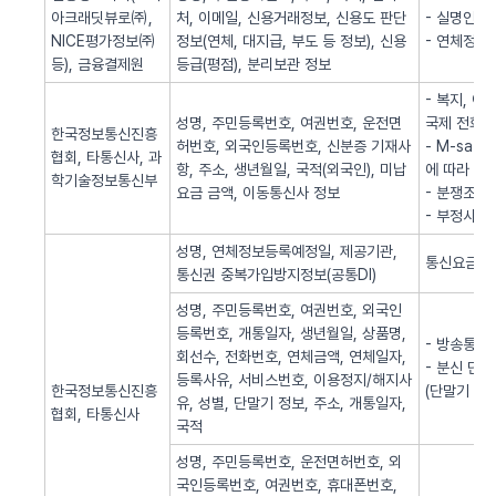
아크래딧뷰로㈜,
처, 이메일, 신용거래정보, 신용도 판단
- 실명인증
NICE평가정보㈜
정보(연체, 대지급, 부도 등 정보), 신용
- 연체정보
등), 금융결제원
등급(평점), 분리보관 정보
- 복지, 
성명, 주민등록번호, 여권번호, 운전면
국제 전화사
한국정보통신진흥
허번호, 외국인등록번호, 신분증 기재사
- M-sa
협회, 타통신사, 과
항, 주소, 생년월일, 국적(외국인), 미납
에 따라 S
학기술정보통신부
요금 금액, 이동통신사 정보
- 분쟁조정
- 부정사용
성명, 연체정보등록예정일, 제공기관,
통신요금 연
통신권 중복가입방지정보(공통DI)
성명, 주민등록번호, 여권번호, 외국인
등록번호, 개통일자, 생년월일, 상품명,
- 방송통신
회선수, 전화번호, 연체금액, 연체일자,
- 분신 단
등록사유, 서비스번호, 이용정지/해지사
한국정보통신진흥
(단말기 분
유, 성별, 단말기 정보, 주소, 개통일자,
협회, 타통신사
국적
성명, 주민등록번호, 운전면허번호, 외
국인등록번호, 여권번호, 휴대폰번호,