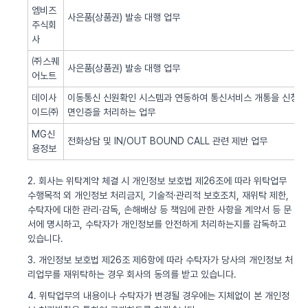
엠비즈
사은품(상품권) 발송 대행 업무
주식회
사
㈜스퀘
사은품(상품권) 발송 대행 업무
어노트
데이사
이동통신 신원확인 시스템과 연동하여 통신서비스 개통을 신청한 
이드㈜
면인증을 처리하는 업무
MG신
전화상담 및 IN/OUT BOUND CALL 관련 제반 업무
용정보
2. 회사는 위탁계약 체결 시 개인정보 보호법 제26조에 따라 위탁업무
수행목적 외 개인정보 처리금지, 기술적·관리적 보호조치, 재위탁 제한,
수탁자에 대한 관리·감독, 손해배상 등 책임에 관한 사항을 계약서 등 문
서에 명시하고, 수탁자가 개인정보를 안전하게 처리하는지를 감독하고
있습니다.
3. 개인정보 보호법 제26조 제6항에 따라 수탁자가 당사의 개인정보 처
리업무를 재위탁하는 경우 회사의 동의를 받고 있습니다.
4. 위탁업무의 내용이나 수탁자가 변경될 경우에는 지체없이 본 개인정