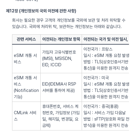
제12장 (개인정보의 국외 이전에 관한 사항)
회사는 필요한 경우 고객의 개인정보를 국외에 보관 및 처리 위탁할 수
있습니다. 국외에 처리위 탁, 보관하는 개인정보는 아래와 같습니다.
관련 서비스
이전되는 개인정보 항목
이전되는 국가 및 이전 일시, 방
이전국가 : 프랑스
가입자 고유식별번호
eSIM 개통 서
일시 : eSIM 개통 요청 발생시
(IMSI), MSISDN,
비스
방법 : TLS(상호인증서기반
EID, ICCID
통신)을 이용한 원격지 전송
eSIM 개통 서
이전국가 : 미국
비스
EID(IDEMIA사 RSP
일시 : eSIM 개통 요청 발생시
(Notification
서버를 통하여 제공)
방법 : TLS(상호인증서기반
기능)
통신)을 이용한 원격지 전송
휴대폰번호, 서비스 계
이전국가 : 중국(홍콩)
CMLink 서비
정번호, 가입정보 (가입
일시 : 서비스 가입 다음날
스
일, 해지일, 변경일, 요
방법 : sFTP(암호화 파일 전송
금제)
방식)을 이용한 원격지 전송