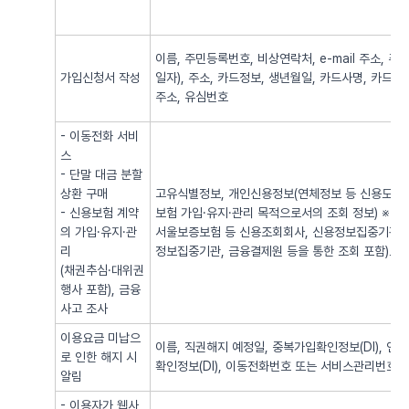
이름, 주민등록번호, 비상연락처, e-mail 주소,
가입신청서 작성
일자), 주소, 카드정보, 생년월일, 카드사명, 카드번
주소, 유심번호
- 이동전화 서비
스
- 단말 대금 분할
상환 구매
고유식별정보, 개인신용정보(연체정보 등 신용도 판
- 신용보험 계약
보험 가입·유지·관리 목적으로서의 조회 정보) ※
의 가입·유지·관
서울보증보험 등 신용조회회사, 신용정보집중기관 
리
정보집중기관, 금융결제원 등을 통한 조회 포함)로
(채권추심·대위권
행사 포함), 금융
사고 조사
이용요금 미납으
이름, 직권해지 예정일, 중복가입확인정보(DI), 
로 인한 해지 시
확인정보(DI), 이동전화번호 또는 서비스관리번호
알림
- 이용자가 웹사