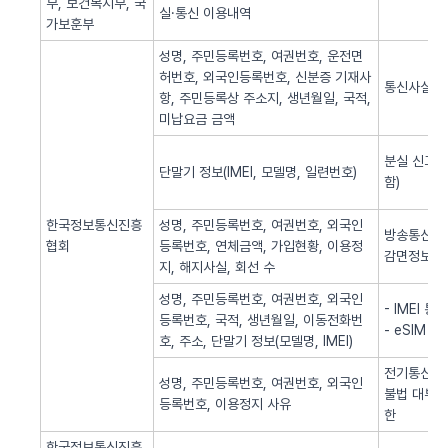
부, 보건복지부, 국
실·통신 이용내역
가보훈부
성명, 주민등록번호, 여권번호, 운전면
허번호, 외국인등록번호, 신분증 기재사
통신사실 
항, 주민등록상 주소지, 생년월일, 국적,
미납요금 금액
분실 신고된
단말기 정보(IMEI, 모델명, 일련번호)
함)
한국정보통신진흥
성명, 주민등록번호, 여권번호, 외국인
방송통신 신
협회
등록번호, 연체금액, 가입현황, 이용정
감면정보 
지, 해지사실, 회선 수
성명, 주민등록번호, 여권번호, 외국인
- IMEI 
등록번호, 국적, 생년월일, 이동전화번
- eSIM 
호, 주소, 단말기 정보(모델명, IMEI)
전기통신역무
성명, 주민등록번호, 여권번호, 외국인
불법 대부광
등록번호, 이용정지 사유
한
한국정보통신진흥