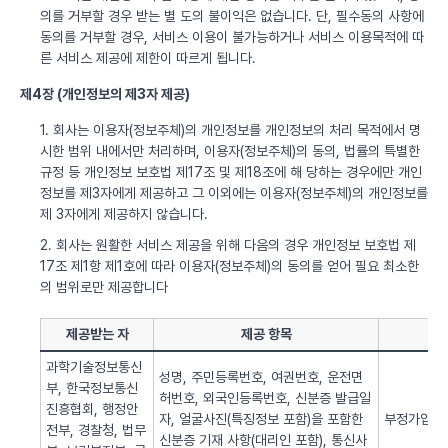
의를 거부할 경우 받는 별 도의 불이익은 없습니다. 단, 필수동의 사항에
동의를 거부할 경우, 서비스 이용이 불가능하거나 서비스 이용목적에 따
른 서비스 제공에 제한이 따르게 됩니다.
제4장 (개인정보의 제3자 제공)
1. 회사는 이용자(정보주체)의 개인정보를 개인정보의 처리 목적에서 명
시한 범위 내에서만 처리하며, 이용자(정보주체)의 동의, 법률의 특별한
규정 등 개인정보 보호법 제17조 및 제18조에 해 당하는 경우에만 개인
정보를 제3자에게 제공하고 그 이외에는 이용자(정보주체)의 개인정보를
제 3자에게 제공하지 않습니다.
2. 회사는 원활한 서비스 제공을 위해 다음의 경우 개인정보 보호법 제
17조 제1항 제1호에 따라 이용자(정보주체)의 동의를 얻어 필요 최소한
의 범위로만 제공합니다
제공받는 자
제공 항목
과학기술정보통신
성명, 주민등록번호, 여권번호, 운전면
부, 한국정보통신
허번호, 외국인등록번호, 신분증 발급일
진흥협회, 행정안
자, 얼굴사진(특징정보 포함)을 포함한
부정가입 방
전부, 경찰청, 법무
신분증 기재 사항(대리인 포함), 통신사