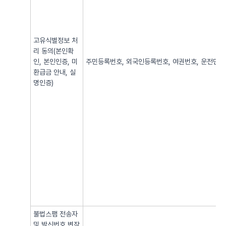
고유식별정보 처
리 동의(본인확
인, 본인인증, 미
주민등록번호, 외국인등록번호, 여권번호, 운전면허번
환급금 안내, 실
명인증)
불법스팸 전송자
및 발신번호 변작