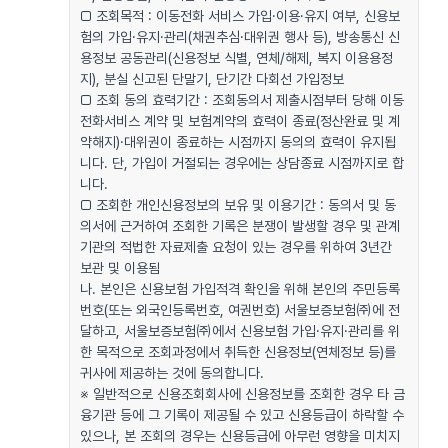
□ 조회목적 : 이동전화 서비스 가입·이용·유지 여부, 신용보
험의 가입·유지·관리(채권추심·대위권 행사 등), 방송통신 신
용정보 공동관리(신용정보 식별, 연체/해제, 복지 이용용정
지), 분실 신고된 단말기, 단기간 다회선 가입정보
□ 조회 동의 효력기간 : 조회동의서 제출시점부터 당해 이동
전화서비스 계약 및 보험계약의 효력이 종료(정산완료 및 계
약해지)·대위권이 종료하는 시점까지 동의의 효력이 유지됩
니다. 단, 가입이 거절되는 경우에는 상담종료 시점까지로 합
니다.
□ 조회한 개인신용정보의 보유 및 이용기간 : 동의서 및 동
의서에 근거하여 조회한 기록은 분쟁이 발생할 경우 및 관계
기관의 적법한 자료제출 요청이 있는 경우를 위하여 3년간
보관 및 이용됨
나. 본인은 신용보험 가입적격 확인을 위해 본인의 주민등록
번호(또는 외국인등록번호, 여권번호) 서울보증보험㈜에 전
달하고, 서울보증보험㈜에서 신용보험 가입·유지·관리를 위
한 목적으로 조회과정에서 취득한 신용정보(연체정보 등)를
귀사에 제공하는 것에 동의합니다.
※ 일반적으로 신용조회회사에 신용정보를 조회한 경우 타 금
융기관 등에 그 기록이 제공될 수 있고 신용등급이 하락할 수
있으나, 본 조회의 경우는 신용등급에 아무런 영향을 미치지