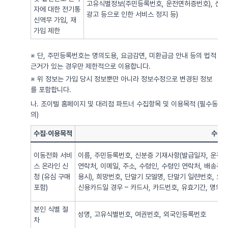
고유식별정보(주민등록번호, 운전면허증번호), 신용
자에 대한 전기통
광고 등으로 인한 서비스 정지 등)
신역무 가입, 재
가입 제한
※ 단, 주민등록번호는 명의도용, 요금감면, 미환급금 안내 등의 법적
근거가 있는 경우만 제한적으로 이용합니다.
※ 위 정보는 가입 당시 정보뿐만 아니라 정보수정으로 변경된 정보
를 포함합니다.
나. 조이텔 홈페이지 및 대리점 파트너 수집항목 및 이용목적 (필수동
의)
수집·이용목적
수집·
이동전화 서비
이름, 주민등록번호, 신분증 기재사항(발급일자, 운전면
스 온라인 신
연락처, 이메일, 주소, 수령인, 수령인 연락처, 배송주
청 (유심 구매
용시), 희망번호, 단말기 모델명, 단말기 일련번호, 요
포함)
신용카드일 경우 – 카드사, 카드번호, 유효기간, 명의자),
본인 식별 절
성명, 고유식별번호, 여권번호, 외국인등록번호
차