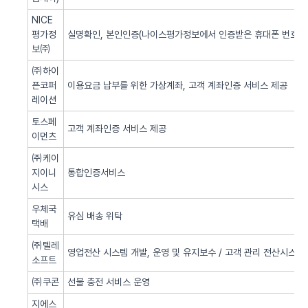
NICE
평가정
실명확인, 본인인증(나이스평가정보에서 인증받은 휴대폰 번호 사
보㈜
㈜하이
픈코퍼
이용요금 납부를 위한 가상계좌, 고객 계좌인증 서비스 제공
레이션
토스페
고객 계좌인증 서비스 제공
이먼츠
㈜케이
지이니
통합인증서비스
시스
우체국
유심 배송 위탁
택배
㈜텔레
영업전산 시스템 개발, 운영 및 유지보수 / 고객 관리 전산시스템 
소프트
㈜쿠콘
선불 충전 서비스 운영
지에스