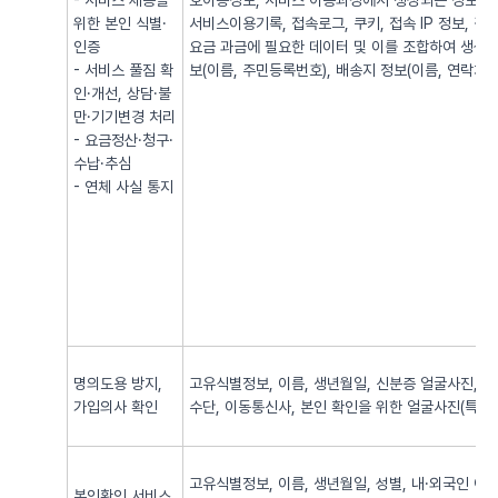
- 서비스 제공을
호이동정보, 서비스 이용과정에서 생성되는 정보(발·
위한 본인 식별·
서비스이용기록, 접속로그, 쿠키, 접속 IP 정보, 
인증
요금 과금에 필요한 데이터 및 이를 조합하여 생성되
- 서비스 풀짐 확
보(이름, 주민등록번호), 배송지 정보(이름, 연락처, 
인·개선, 상담·불
만·기기변경 처리
- 요금정산·청구·
수납·추심
- 연체 사실 통지
명의도용 방지,
고유식별정보, 이름, 생년월일, 신분증 얼굴사진, 신
가입의사 확인
수단, 이동통신사, 본인 확인을 위한 얼굴사진(특징정
고유식별정보, 이름, 생년월일, 성별, 내·외국인 여
본인확인 서비스