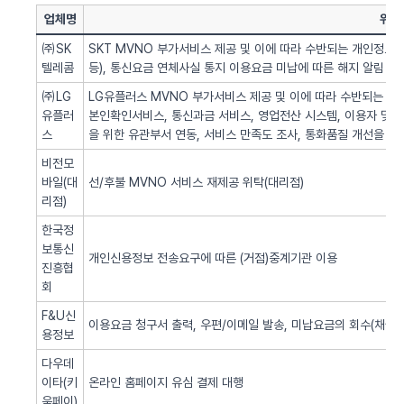
업체명
위탁
㈜SK
SKT MVNO 부가서비스 제공 및 이에 따라 수반되는 개인정보 
텔레콤
등), 통신요금 연체사실 통지 이용요금 미납에 따른 해지 알림 업
㈜LG
LG유플러스 MVNO 부가서비스 제공 및 이에 따라 수반되는 개인
유플러
본인확인서비스, 통신과금 서비스, 영업전산 시스템, 이용자 및 서
스
을 위한 유관부서 연동, 서비스 만족도 조사, 통화품질 개선을 위
비전모
바일(대
선/후불 MVNO 서비스 재제공 위탁(대리점)
리점)
한국정
보통신
개인신용정보 전송요구에 따른 (거점)중계기관 이용
진흥협
회
F&U신
이용요금 청구서 출력, 우편/이메일 발송, 미납요금의 회수(채권추
용정보
다우데
이타(키
온라인 홈페이지 유심 결제 대행
움페이)