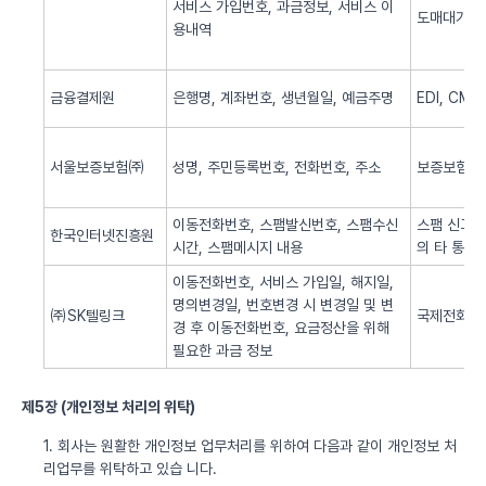
서비스 가입번호, 과금정보, 서비스 이
도매대가 
용내역
금융결제원
은행명, 계좌번호, 생년월일, 예금주명
EDI, CM
서울보증보험㈜
성명, 주민등록번호, 전화번호, 주소
보증보험 
이동전화번호, 스팸발신번호, 스팸수신
스팸 신고 
한국인터넷진흥원
시간, 스팸메시지 내용
의 타 통신
이동전화번호, 서비스 가입일, 해지일,
명의변경일, 번호변경 시 변경일 및 변
㈜SK텔링크
국제전화 서
경 후 이동전화번호, 요금정산을 위해
필요한 과금 정보
제5장 (개인정보 처리의 위탁)
1. 회사는 원활한 개인정보 업무처리를 위하여 다음과 같이 개인정보 처
리업무를 위탁하고 있습 니다.