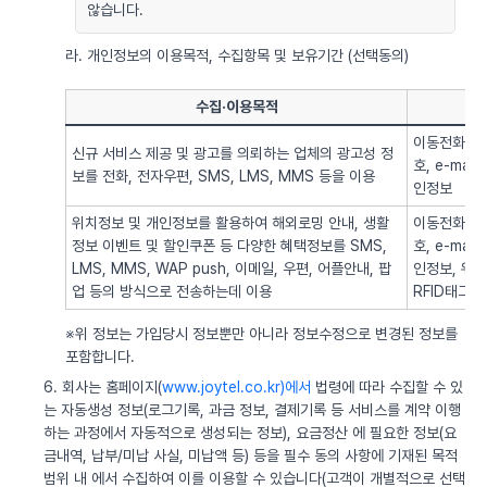
않습니다.
라. 개인정보의 이용목적, 수집항목 및 보유기간 (선택동의)
수집·이용목적
이동전화번호
신규 서비스 제공 및 광고를 의뢰하는 업체의 광고성 정
호, e-ma
보를 전화, 전자우편, SMS, LMS, MMS 등을 이용
인정보
위치정보 및 개인정보를 활용하여 해외로밍 안내, 생활
이동전화번호
정보 이벤트 및 할인쿠폰 등 다양한 혜택정보를 SMS,
호, e-ma
LMS, MMS, WAP push, 이메일, 우편, 어플안내, 팝
인정보, 위치정
업 등의 방식으로 전송하는데 이용
RFID태그 
※위 정보는 가입당시 정보뿐만 아니라 정보수정으로 변경된 정보를
포함합니다.
6. 회사는 홈페이지(
www.joytel.co.kr)에서
법령에 따라 수집할 수 있
는 자동생성 정보(로그기록, 과금 정보, 결제기록 등 서비스를 계약 이행
하는 과정에서 자동적으로 생성되는 정보), 요금정산 에 필요한 정보(요
금내역, 납부/미납 사실, 미납액 등) 등을 필수 동의 사항에 기재된 목적
범위 내 에서 수집하여 이를 이용할 수 있습니다(고객이 개별적으로 선택