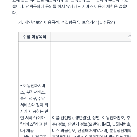
요에 맞는 서비스를 제공하기 위한 ‘선택동의’로 구 분하여 수집하고 있
습니다. 선택동의에 동의를 하지 않더라도 서비스 이용에 제한은 없습니
다.
가. 개인정보의 이용목적, 수집항목 및 보유기간 (필수동의)
수집·이용목적
수집
- 이동전화서비
스, 부가서비스,
통신 청구/수납
서비스와 같이 회
사가 제공하는 관
련 서비스(이하
이름(법인명), 생년월일, 성별, 이동전화번호, 주소, 전
“서비스”라고 한
주) 정보, 단말기 정보(모델명, IMEI, USIM번호, 
다) 제공
비스 과금정보, 단말매매계약내역, 분할상환계약내역