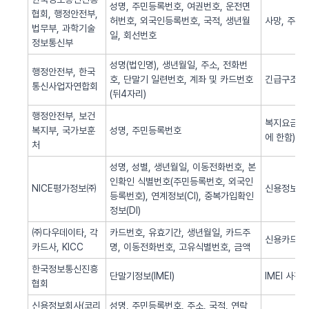
성명, 주민등록번호, 여권번호, 운전면
협회, 행정안전부,
허번호, 외국인등록번호, 국적, 생년월
사망, 주민
법무부, 과학기술
일, 회선번호
정보통신부
성명(법인명), 생년월일, 주소, 전화번
행정안전부, 한국
호, 단말기 일련번호, 계좌 및 카드번호
긴급구조(법
통신사업자연합회
(뒤4자리)
행정안전부, 보건
복지요금 감
복지부, 국가보훈
성명, 주민등록번호
에 한함)
처
성명, 성별, 생년월일, 이동전화번호, 본
인확인 식별번호(주민등록번호, 외국인
NICE평가정보㈜
신용정보 조
등록번호), 연계정보(CI), 중복가입확인
정보(DI)
㈜다우데이타, 각
카드번호, 유효기간, 생년월일, 카드주
신용카드 
카드사, KICC
명, 이동전화번호, 고유식별번호, 금액
한국정보통신진흥
단말기정보(IMEI)
IMEI 사전
협회
신용정보회사(코리
성명, 주민등록번호, 주소, 국적, 연락