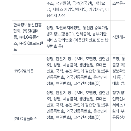
주소, 생년월일, 국적(외국인), 미납요
스팸문자 발
금, 서비스 가입일/해지일, 가입기간, 이
용정지 사유
한국정보통신진흥
성명, 직권해지예정일, 통신권 중복가입
협회, ㈜SK텔레
방지정보(공통DI), 연체금액, 납부기한,
콤, ㈜LG유플러
직권해지 알
서비스 관리번호 (이동전화번호 또는 납
스, ㈜SK브로드밴
부번호 등)
드
성명, 단말기 정보(IMEI, 모델명, 일련번
로밍, 통화
호), 성별, 체납금액, 생년월일, 휴대폰
불량 회원의
㈜SK텔레콤
번호, 국적, 본인 확인에 필요한 정보(주
정보확인, 
민등록번호, 외국인등록번호, 운전면허
지 등), 
정보, 여권번호), 고객연계정보(CI)
대출 방지,
성명, 단말기 정보(IMEI, 모델명, 일련번
청구(청구서 
호), 성별, 체납금액, 생년월일, 휴대폰
인확인서비스
번호, 국적, 본인 확인에 필요한 정보(주
서비스 이용
민등록번호, 외국인등록번호, 운전면허
원의 부정 
정보, 여권번호), 고객연계정보(CI)
동통신망 제
㈜LG유플러스