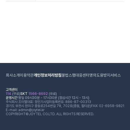
회사소개
이용약관
개인정보처리방침
불법스팸대응센터
명의도용방지서비스
고객센터
114
(무료)
SKT
1566-8692
(유료)
운영시간
평일 09시30분 - 17시30분 (점심시간 12시 - 13시)
주식회사 조이텔
대표: 정민기
사업자등록번호: 886-87-00313
경기도 부천시 원미구 중동로254번길 78, 702호(중동, 필타운)
FAX: 02-6958-9821
E-mail: admin@joytel.kr
COPYRIGHT©JOYTEL CO.LTD. ALL RIGHTS RESERVED.