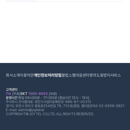
회사소개
이용약관
개인정보처리방침
불법스팸대응센터
명의도용방지서비스
고객센터
114
(무료)
SKT
1566-8692
(유료)
운영시간
평일 09시30분 - 17시30분 (점심시간 12시 - 13시)
주식회사 조이텔
대표: 정민기
사업자등록번호: 886-87-00313
경기도 부천시 원미구 중동로254번길 78, 702호(중동, 필타운)
FAX: 02-6958-9821
E-mail: admin@joytel.kr
COPYRIGHT©JOYTEL CO.LTD. ALL RIGHTS RESERVED.