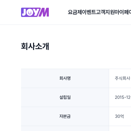
요금제
이벤트
고객지원
마이페
회사소개
회사명
주식회사
설립일
2015-12
자본금
30억