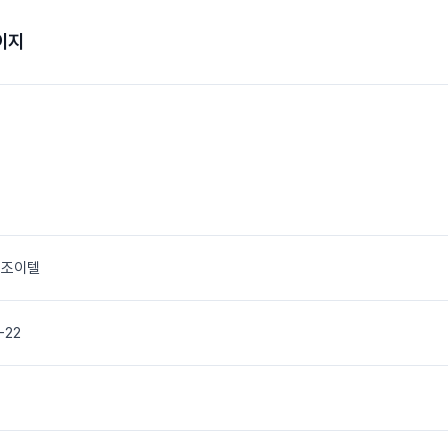
이지
 조이텔
-22