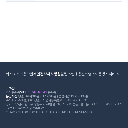
회사소개
이용약관
개인정보처리방침
불법스팸대응센터
명의도용방지서비스
고객센터
114
(무료)
SKT
1566-8692
(유료)
운영시간
평일 09시30분 - 17시30분 (점심시간 12시 - 13시)
주식회사 조이텔
대표: 정민기
사업자등록번호: 886-87-00313
경기도 부천시 원미구 중동로254번길 78, 702호(중동, 필타운)
FAX: 02-6958-9821
E-mail: admin@joytel.kr
COPYRIGHT©JOYTEL CO.LTD. ALL RIGHTS RESERVED.