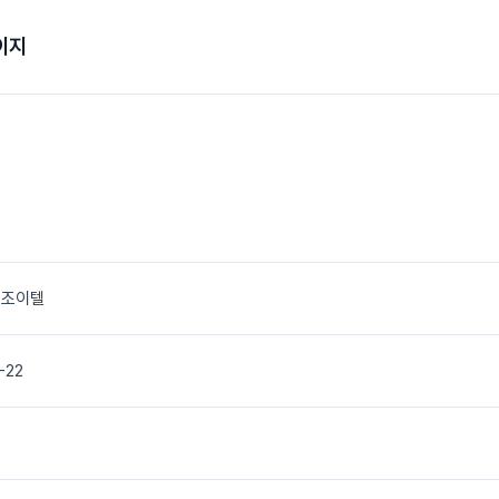
이지
 조이텔
-22