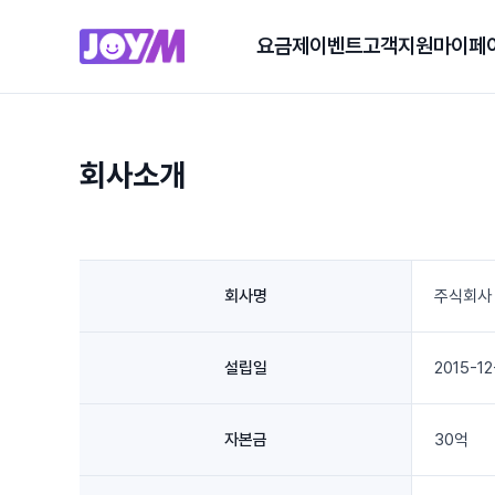
요금제
이벤트
고객지원
마이페
회사소개
회사명
주식회사
설립일
2015-12
자본금
30억