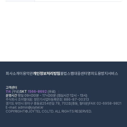
회사소개
이용약관
개인정보처리방침
불법스팸대응센터
명의도용방지서비스
고객센터
114
(무료)
SKT
1566-8692
(유료)
운영시간
평일 09시30분 - 17시30분 (점심시간 12시 - 13시)
주식회사 조이텔
대표: 정민기
사업자등록번호: 886-87-00313
경기도 부천시 원미구 중동로254번길 78, 702호(중동, 필타운)
FAX: 02-6958-9821
E-mail: admin@joytel.kr
COPYRIGHT©JOYTEL CO.LTD. ALL RIGHTS RESERVED.