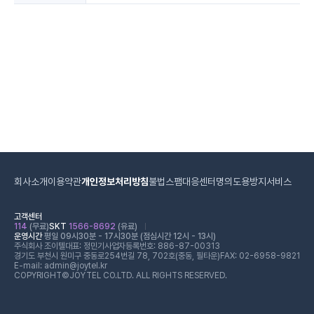
회사소개
이용약관
개인정보처리방침
불법스팸대응센터
명의도용방지서비스
고객센터
114
(무료)
SKT
1566-8692
(유료)
운영시간
평일 09시30분 - 17시30분 (점심시간 12시 - 13시)
주식회사 조이텔
대표: 정민기
사업자등록번호: 886-87-00313
경기도 부천시 원미구 중동로254번길 78, 702호(중동, 필타운)
FAX: 02-6958-9821
E-mail: admin@joytel.kr
COPYRIGHT©JOYTEL CO.LTD. ALL RIGHTS RESERVED.