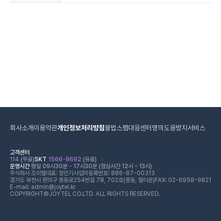
회사소개
이용약관
개인정보처리방침
불법스팸대응센터
명의도용방지서비스
고객센터
114
(무료)
SKT
1566-8692
(유료)
운영시간
평일 09시30분 - 17시30분 (점심시간 12시 - 13시)
주식회사 조이텔
대표: 정민기
사업자등록번호: 886-87-00313
경기도 부천시 원미구 중동로254번길 78, 702호(중동, 필타운)
FAX: 02-6958-9821
E-mail: admin@joytel.kr
COPYRIGHT©JOYTEL CO.LTD. ALL RIGHTS RESERVED.