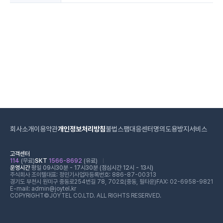
회사소개
이용약관
개인정보처리방침
불법스팸대응센터
명의도용방지서비스
고객센터
114
(무료)
SKT
1566-8692
(유료)
운영시간
평일 09시30분 - 17시30분 (점심시간 12시 - 13시)
주식회사 조이텔
대표: 정민기
사업자등록번호: 886-87-00313
경기도 부천시 원미구 중동로254번길 78, 702호(중동, 필타운)
FAX: 02-6958-9821
E-mail: admin@joytel.kr
COPYRIGHT©JOYTEL CO.LTD. ALL RIGHTS RESERVED.