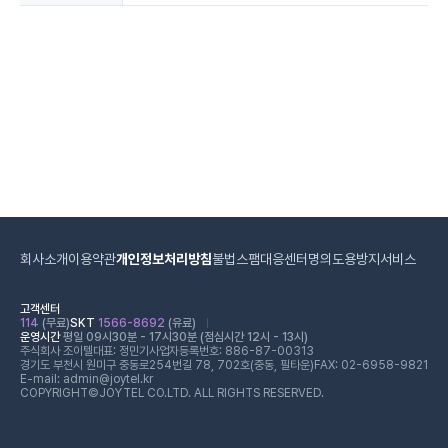
회사소개
이용약관
개인정보처리방침
불법스팸대응센터
명의도용방지서비스
고객센터
114
(무료)
SKT
1566-8692
(유료)
운영시간
평일 09시30분 - 17시30분 (점심시간 12시 - 13시)
주식회사 조이텔
대표: 정민기
사업자등록번호: 886-87-00313
경기도 부천시 원미구 중동로254번길 78, 702호(중동, 필타운)
FAX: 02-6958-9821
E-mail: admin@joytel.kr
COPYRIGHT©JOYTEL CO.LTD. ALL RIGHTS RESERVED.