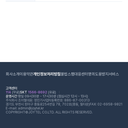
회사소개
이용약관
개인정보처리방침
불법스팸대응센터
명의도용방지서비스
고객센터
114
(무료)
SKT
1566-8692
(유료)
운영시간
평일 09시30분 - 17시30분 (점심시간 12시 - 13시)
주식회사 조이텔
대표: 정민기
사업자등록번호: 886-87-00313
경기도 부천시 원미구 중동로254번길 78, 702호(중동, 필타운)
FAX: 02-6958-9821
E-mail: admin@joytel.kr
COPYRIGHT©JOYTEL CO.LTD. ALL RIGHTS RESERVED.