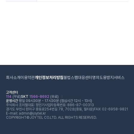
회사소개
이용약관
개인정보처리방침
불법스팸대응센터
명의도용방지서비스
고객센터
114
(무료)
SKT
1566-8692
(유료)
운영시간
평일 09시30분 - 17시30분 (점심시간 12시 - 13시)
주식회사 조이텔
대표: 정민기
사업자등록번호: 886-87-00313
경기도 부천시 원미구 중동로254번길 78, 702호(중동, 필타운)
FAX: 02-6958-9821
E-mail: admin@joytel.kr
COPYRIGHT©JOYTEL CO.LTD. ALL RIGHTS RESERVED.