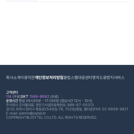
회사소개
이용약관
개인정보처리방침
불법스팸대응센터
명의도용방지서비스
고객센터
114
(무료)
SKT
1566-8692
(유료)
운영시간
평일 09시30분 - 17시30분 (점심시간 12시 - 13시)
주식회사 조이텔
대표: 정민기
사업자등록번호: 886-87-00313
경기도 부천시 원미구 중동로254번길 78, 702호(중동, 필타운)
FAX: 02-6958-9821
E-mail: admin@joytel.kr
COPYRIGHT©JOYTEL CO.LTD. ALL RIGHTS RESERVED.