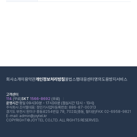
회사소개
이용약관
개인정보처리방침
불법스팸대응센터
명의도용방지서비스
고객센터
114
(무료)
SKT
1566-8692
(유료)
운영시간
평일 09시30분 - 17시30분 (점심시간 12시 - 13시)
주식회사 조이텔
대표: 정민기
사업자등록번호: 886-87-00313
경기도 부천시 원미구 중동로254번길 78, 702호(중동, 필타운)
FAX: 02-6958-9821
E-mail: admin@joytel.kr
COPYRIGHT©JOYTEL CO.LTD. ALL RIGHTS RESERVED.