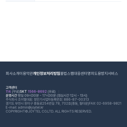
회사소개
이용약관
개인정보처리방침
불법스팸대응센터
명의도용방지서비스
고객센터
114
(무료)
SKT
1566-8692
(유료)
운영시간
평일 09시30분 - 17시30분 (점심시간 12시 - 13시)
주식회사 조이텔
대표: 정민기
사업자등록번호: 886-87-00313
경기도 부천시 원미구 중동로254번길 78, 702호(중동, 필타운)
FAX: 02-6958-9821
E-mail: admin@joytel.kr
COPYRIGHT©JOYTEL CO.LTD. ALL RIGHTS RESERVED.