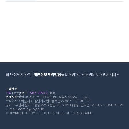
회사소개
이용약관
개인정보처리방침
불법스팸대응센터
명의도용방지서비스
고객센터
114
(무료)
SKT
1566-8692
(유료)
운영시간
평일 09시30분 - 17시30분 (점심시간 12시 - 13시)
주식회사 조이텔
대표: 정민기
사업자등록번호: 886-87-00313
경기도 부천시 원미구 중동로254번길 78, 702호(중동, 필타운)
FAX: 02-6958-9821
E-mail: admin@joytel.kr
COPYRIGHT©JOYTEL CO.LTD. ALL RIGHTS RESERVED.