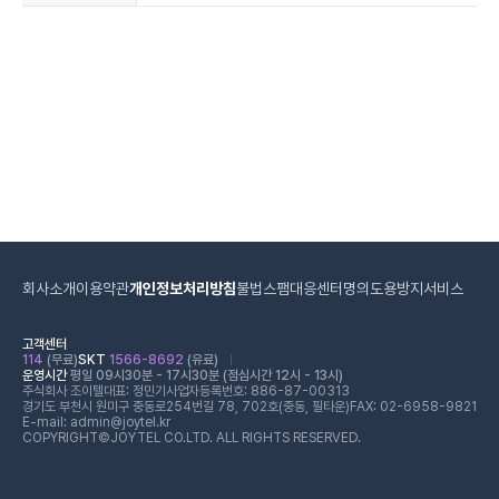
회사소개
이용약관
개인정보처리방침
불법스팸대응센터
명의도용방지서비스
고객센터
114
(무료)
SKT
1566-8692
(유료)
운영시간
평일 09시30분 - 17시30분 (점심시간 12시 - 13시)
주식회사 조이텔
대표: 정민기
사업자등록번호: 886-87-00313
경기도 부천시 원미구 중동로254번길 78, 702호(중동, 필타운)
FAX: 02-6958-9821
E-mail: admin@joytel.kr
COPYRIGHT©JOYTEL CO.LTD. ALL RIGHTS RESERVED.