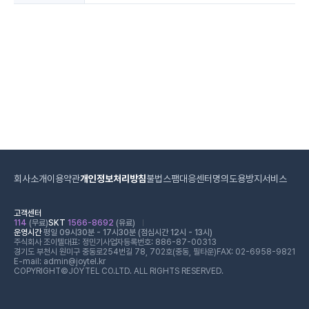
회사소개
이용약관
개인정보처리방침
불법스팸대응센터
명의도용방지서비스
고객센터
114
(무료)
SKT
1566-8692
(유료)
운영시간
평일 09시30분 - 17시30분 (점심시간 12시 - 13시)
주식회사 조이텔
대표: 정민기
사업자등록번호: 886-87-00313
경기도 부천시 원미구 중동로254번길 78, 702호(중동, 필타운)
FAX: 02-6958-9821
E-mail: admin@joytel.kr
COPYRIGHT©JOYTEL CO.LTD. ALL RIGHTS RESERVED.