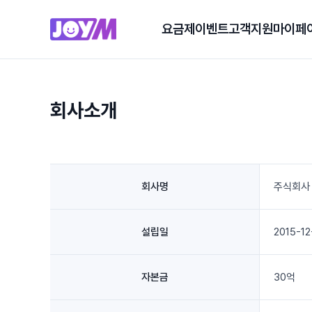
요금제
이벤트
고객지원
마이페
회사소개
회사명
주식회사
설립일
2015-12
자본금
30억