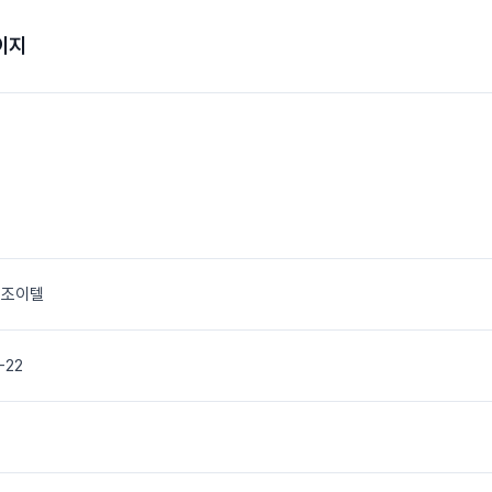
이지
 조이텔
-22