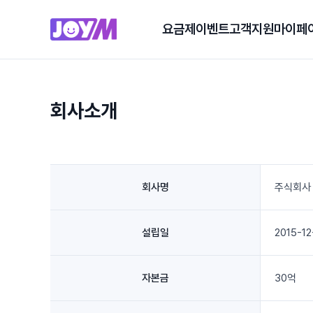
요금제
이벤트
고객지원
마이페
회사소개
회사명
주식회사
설립일
2015-12
자본금
30억