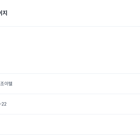
이지
 조이텔
-22