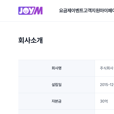
요금제
이벤트
고객지원
마이페
회사소개
회사명
주식회사
설립일
2015-12
자본금
30억