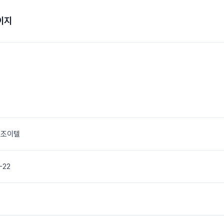
이지
 조이텔
-22