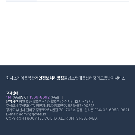
회사소개
이용약관
개인정보처리방침
불법스팸대응센터
명의도용방지서비스
고객센터
114
(무료)
SKT
1566-8692
(유료)
운영시간
평일 09시30분 - 17시30분 (점심시간 12시 - 13시)
주식회사 조이텔
대표: 정민기
사업자등록번호: 886-87-00313
경기도 부천시 원미구 중동로254번길 78, 702호(중동, 필타운)
FAX: 02-6958-9821
E-mail: admin@joytel.kr
COPYRIGHT©JOYTEL CO.LTD. ALL RIGHTS RESERVED.