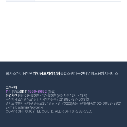
회사소개
이용약관
개인정보처리방침
불법스팸대응센터
명의도용방지서비스
고객센터
114
(무료)
SKT
1566-8692
(유료)
운영시간
평일 09시30분 - 17시30분 (점심시간 12시 - 13시)
주식회사 조이텔
대표: 정민기
사업자등록번호: 886-87-00313
경기도 부천시 원미구 중동로254번길 78, 702호(중동, 필타운)
FAX: 02-6958-9821
E-mail: admin@joytel.kr
COPYRIGHT©JOYTEL CO.LTD. ALL RIGHTS RESERVED.