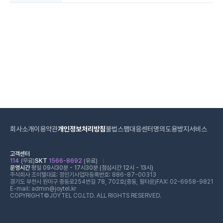
회사소개
이용약관
개인정보처리방침
불법스팸대응센터
명의도용방지서비스
고객센터
114
(무료)
SKT
1566-8692
(유료)
운영시간
평일 09시30분 - 17시30분 (점심시간 12시 - 13시)
주식회사 조이텔
대표: 정민기
사업자등록번호: 886-87-00313
경기도 부천시 원미구 중동로254번길 78, 702호(중동, 필타운)
FAX: 02-6958-9821
E-mail: admin@joytel.kr
COPYRIGHT©JOYTEL CO.LTD. ALL RIGHTS RESERVED.