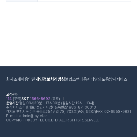
회사소개
이용약관
개인정보처리방침
불법스팸대응센터
명의도용방지서비스
고객센터
114
(무료)
SKT
1566-8692
(유료)
운영시간
평일 09시30분 - 17시30분 (점심시간 12시 - 13시)
주식회사 조이텔
대표: 정민기
사업자등록번호: 886-87-00313
경기도 부천시 원미구 중동로254번길 78, 702호(중동, 필타운)
FAX: 02-6958-9821
E-mail: admin@joytel.kr
COPYRIGHT©JOYTEL CO.LTD. ALL RIGHTS RESERVED.