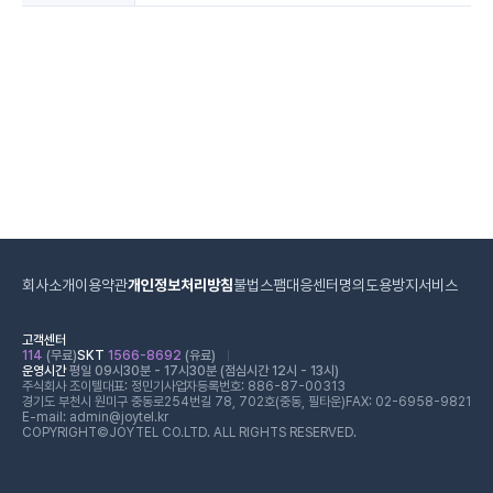
회사소개
이용약관
개인정보처리방침
불법스팸대응센터
명의도용방지서비스
고객센터
114
(무료)
SKT
1566-8692
(유료)
운영시간
평일 09시30분 - 17시30분 (점심시간 12시 - 13시)
주식회사 조이텔
대표: 정민기
사업자등록번호: 886-87-00313
경기도 부천시 원미구 중동로254번길 78, 702호(중동, 필타운)
FAX: 02-6958-9821
E-mail: admin@joytel.kr
COPYRIGHT©JOYTEL CO.LTD. ALL RIGHTS RESERVED.