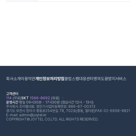
회사소개
이용약관
개인정보처리방침
불법스팸대응센터
명의도용방지서비스
고객센터
114
(무료)
SKT
1566-8692
(유료)
운영시간
평일 09시30분 - 17시30분 (점심시간 12시 - 13시)
주식회사 조이텔
대표: 정민기
사업자등록번호: 886-87-00313
경기도 부천시 원미구 중동로254번길 78, 702호(중동, 필타운)
FAX: 02-6958-9821
E-mail: admin@joytel.kr
COPYRIGHT©JOYTEL CO.LTD. ALL RIGHTS RESERVED.