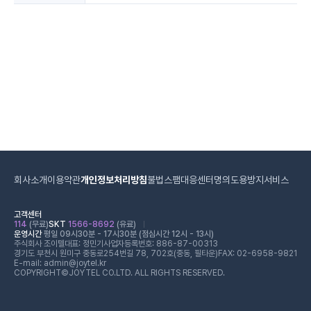
회사소개
이용약관
개인정보처리방침
불법스팸대응센터
명의도용방지서비스
고객센터
114
(무료)
SKT
1566-8692
(유료)
운영시간
평일 09시30분 - 17시30분 (점심시간 12시 - 13시)
주식회사 조이텔
대표: 정민기
사업자등록번호: 886-87-00313
경기도 부천시 원미구 중동로254번길 78, 702호(중동, 필타운)
FAX: 02-6958-9821
E-mail: admin@joytel.kr
COPYRIGHT©JOYTEL CO.LTD. ALL RIGHTS RESERVED.