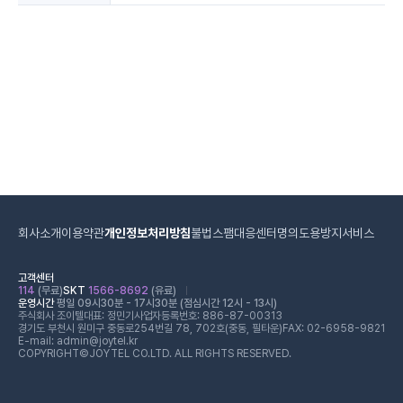
회사소개
이용약관
개인정보처리방침
불법스팸대응센터
명의도용방지서비스
고객센터
114
(무료)
SKT
1566-8692
(유료)
운영시간
평일 09시30분 - 17시30분 (점심시간 12시 - 13시)
주식회사 조이텔
대표: 정민기
사업자등록번호: 886-87-00313
경기도 부천시 원미구 중동로254번길 78, 702호(중동, 필타운)
FAX: 02-6958-9821
E-mail: admin@joytel.kr
COPYRIGHT©JOYTEL CO.LTD. ALL RIGHTS RESERVED.