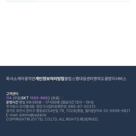
회사소개
이용약관
개인정보처리방침
불법스팸대응센터
명의도용방지서비스
고객센터
114
(무료)
SKT
1566-8692
(유료)
운영시간
평일 09시30분 - 17시30분 (점심시간 12시 - 13시)
주식회사 조이텔
대표: 정민기
사업자등록번호: 886-87-00313
경기도 부천시 원미구 중동로254번길 78, 702호(중동, 필타운)
FAX: 02-6958-9821
E-mail: admin@joytel.kr
COPYRIGHT©JOYTEL CO.LTD. ALL RIGHTS RESERVED.