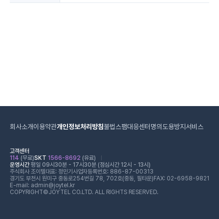
회사소개
이용약관
개인정보처리방침
불법스팸대응센터
명의도용방지서비스
고객센터
114
(무료)
SKT
1566-8692
(유료)
운영시간
평일 09시30분 - 17시30분 (점심시간 12시 - 13시)
주식회사 조이텔
대표: 정민기
사업자등록번호: 886-87-00313
경기도 부천시 원미구 중동로254번길 78, 702호(중동, 필타운)
FAX: 02-6958-9821
E-mail: admin@joytel.kr
COPYRIGHT©JOYTEL CO.LTD. ALL RIGHTS RESERVED.