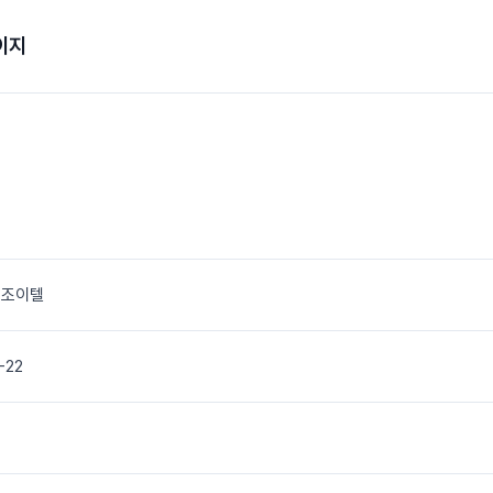
이지
 조이텔
-22