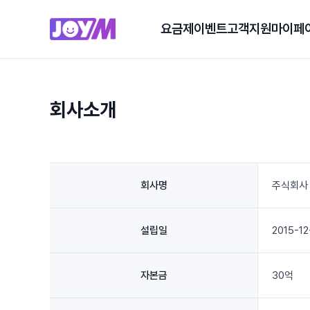
요금제
이벤트
고객지원
마이페
회사소개
회사명
주식회사
설립일
2015-12
자본금
30억