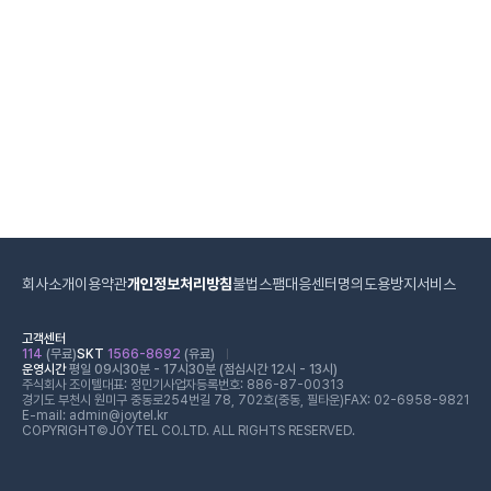
회사소개
이용약관
개인정보처리방침
불법스팸대응센터
명의도용방지서비스
고객센터
114
(무료)
SKT
1566-8692
(유료)
운영시간
평일 09시30분 - 17시30분 (점심시간 12시 - 13시)
주식회사 조이텔
대표: 정민기
사업자등록번호: 886-87-00313
경기도 부천시 원미구 중동로254번길 78, 702호(중동, 필타운)
FAX: 02-6958-9821
E-mail: admin@joytel.kr
COPYRIGHT©JOYTEL CO.LTD. ALL RIGHTS RESERVED.