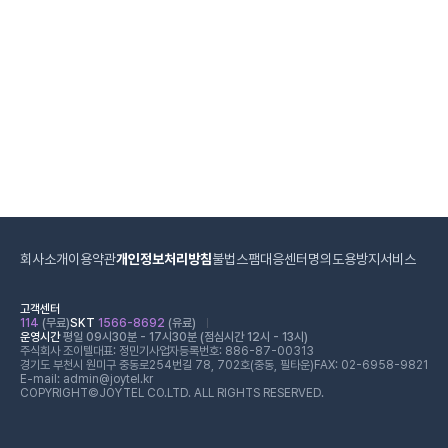
회사소개
이용약관
개인정보처리방침
불법스팸대응센터
명의도용방지서비스
고객센터
114
(무료)
SKT
1566-8692
(유료)
운영시간
평일 09시30분 - 17시30분 (점심시간 12시 - 13시)
주식회사 조이텔
대표: 정민기
사업자등록번호: 886-87-00313
경기도 부천시 원미구 중동로254번길 78, 702호(중동, 필타운)
FAX: 02-6958-9821
E-mail: admin@joytel.kr
COPYRIGHT©JOYTEL CO.LTD. ALL RIGHTS RESERVED.