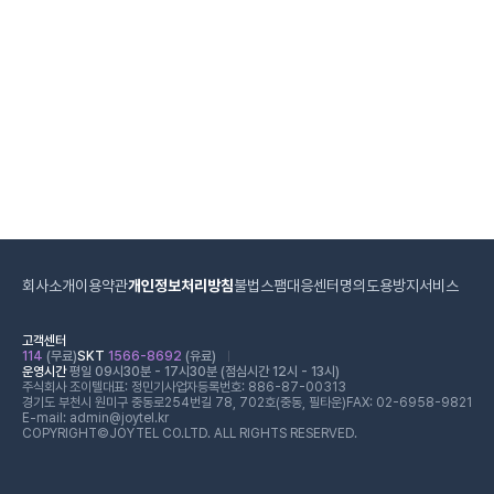
회사소개
이용약관
개인정보처리방침
불법스팸대응센터
명의도용방지서비스
고객센터
114
(무료)
SKT
1566-8692
(유료)
운영시간
평일 09시30분 - 17시30분 (점심시간 12시 - 13시)
주식회사 조이텔
대표: 정민기
사업자등록번호: 886-87-00313
경기도 부천시 원미구 중동로254번길 78, 702호(중동, 필타운)
FAX: 02-6958-9821
E-mail: admin@joytel.kr
COPYRIGHT©JOYTEL CO.LTD. ALL RIGHTS RESERVED.