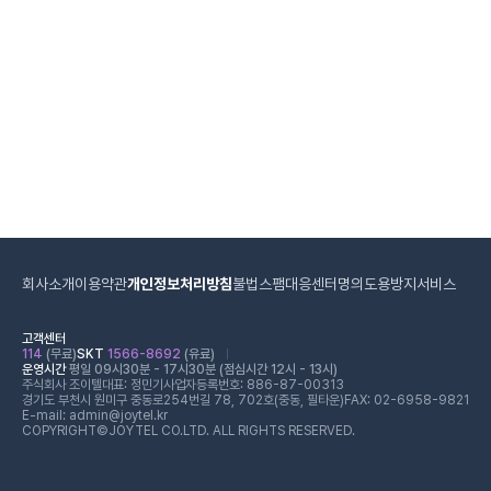
회사소개
이용약관
개인정보처리방침
불법스팸대응센터
명의도용방지서비스
고객센터
114
(무료)
SKT
1566-8692
(유료)
운영시간
평일 09시30분 - 17시30분 (점심시간 12시 - 13시)
주식회사 조이텔
대표: 정민기
사업자등록번호: 886-87-00313
경기도 부천시 원미구 중동로254번길 78, 702호(중동, 필타운)
FAX: 02-6958-9821
E-mail: admin@joytel.kr
COPYRIGHT©JOYTEL CO.LTD. ALL RIGHTS RESERVED.