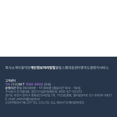
회사소개
이용약관
개인정보처리방침
불법스팸대응센터
명의도용방지서비스
고객센터
114
(무료)
SKT
1566-8692
(유료)
운영시간
평일 09시30분 - 17시30분 (점심시간 12시 - 13시)
주식회사 조이텔
대표: 정민기
사업자등록번호: 886-87-00313
경기도 부천시 원미구 중동로254번길 78, 702호(중동, 필타운)
FAX: 02-6958-9821
E-mail: admin@joytel.kr
COPYRIGHT©JOYTEL CO.LTD. ALL RIGHTS RESERVED.