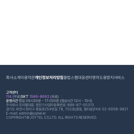
회사소개
이용약관
개인정보처리방침
불법스팸대응센터
명의도용방지서비스
고객센터
114
(무료)
SKT
1566-8692
(유료)
운영시간
평일 09시30분 - 17시30분 (점심시간 12시 - 13시)
주식회사 조이텔
대표: 정민기
사업자등록번호: 886-87-00313
경기도 부천시 원미구 중동로254번길 78, 702호(중동, 필타운)
FAX: 02-6958-9821
E-mail: admin@joytel.kr
COPYRIGHT©JOYTEL CO.LTD. ALL RIGHTS RESERVED.