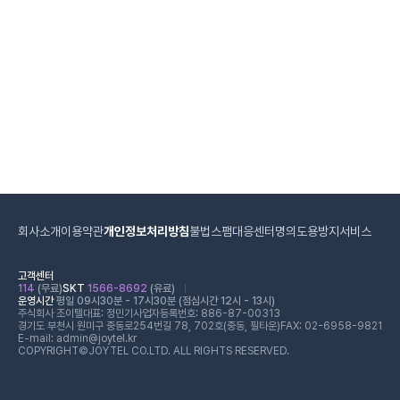
회사소개
이용약관
개인정보처리방침
불법스팸대응센터
명의도용방지서비스
고객센터
114
(무료)
SKT
1566-8692
(유료)
운영시간
평일 09시30분 - 17시30분 (점심시간 12시 - 13시)
주식회사 조이텔
대표: 정민기
사업자등록번호: 886-87-00313
경기도 부천시 원미구 중동로254번길 78, 702호(중동, 필타운)
FAX: 02-6958-9821
E-mail: admin@joytel.kr
COPYRIGHT©JOYTEL CO.LTD. ALL RIGHTS RESERVED.