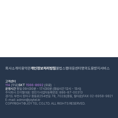
회사소개
이용약관
개인정보처리방침
불법스팸대응센터
명의도용방지서비스
고객센터
114
(무료)
SKT
1566-8692
(유료)
운영시간
평일 09시30분 - 17시30분 (점심시간 12시 - 13시)
주식회사 조이텔
대표: 정민기
사업자등록번호: 886-87-00313
경기도 부천시 원미구 중동로254번길 78, 702호(중동, 필타운)
FAX: 02-6958-9821
E-mail: admin@joytel.kr
COPYRIGHT©JOYTEL CO.LTD. ALL RIGHTS RESERVED.