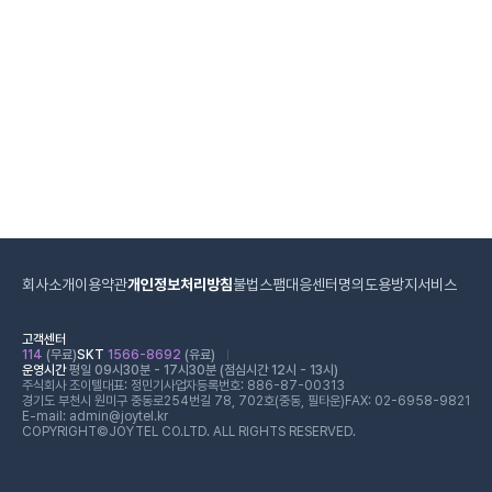
회사소개
이용약관
개인정보처리방침
불법스팸대응센터
명의도용방지서비스
고객센터
114
(무료)
SKT
1566-8692
(유료)
운영시간
평일 09시30분 - 17시30분 (점심시간 12시 - 13시)
주식회사 조이텔
대표: 정민기
사업자등록번호: 886-87-00313
경기도 부천시 원미구 중동로254번길 78, 702호(중동, 필타운)
FAX: 02-6958-9821
E-mail: admin@joytel.kr
COPYRIGHT©JOYTEL CO.LTD. ALL RIGHTS RESERVED.